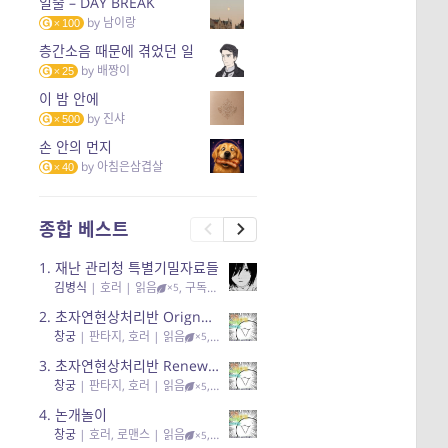
일출 – DAY BREAK
by
남이랑
100
층간소음 때문에 겪었던 일
by
배짱이
25
이 밤 안에
by
진샤
500
손 안의 먼지
by
아침은삼겹살
40
종합 베스트
1.
재난 관리청 특별기밀자료들
김병식
|
호러
| 읽음
, 구독
, 응원95, 리뷰3
×5
2.
초자연현상처리반 Orignal + True Ending
창궁
|
판타지, 호러
| 읽음
, 구독
, 응원6
×5
3.
초자연현상처리반 Renewal
창궁
|
판타지, 호러
| 읽음
, 구독
, 응원82, 리뷰4
×5
4.
논개놀이
창궁
|
호러, 로맨스
| 읽음
, 공감11, 응원25
×5