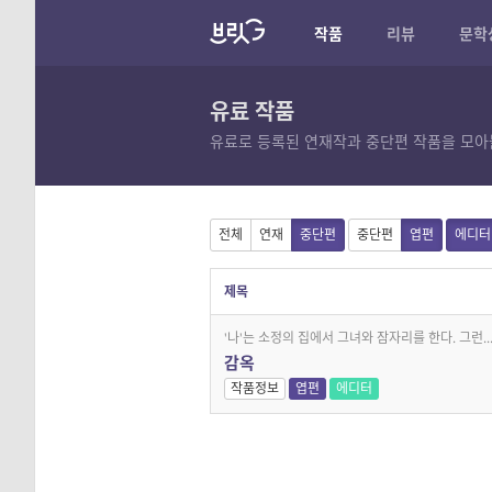
작품
리뷰
문학
유료 작품
유료로 등록된 연재작과 중단편 작품을 모아
전체
연재
중단편
중단편
엽편
에디터
제목
'나'는 소정의 집에서 그녀와 잠자리를 한다. 그런..
감옥
작품정보
엽편
에디터