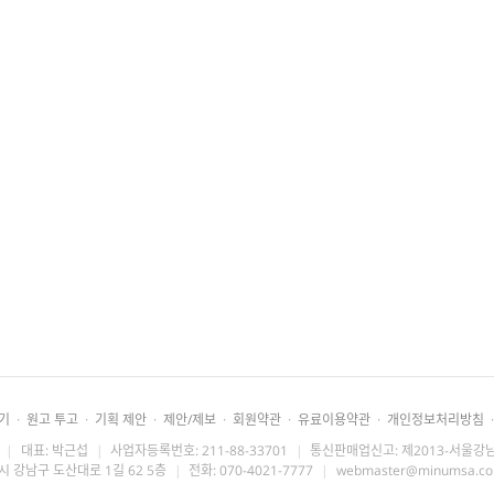
기
·
원고 투고
·
기획 제안
·
제안/제보
·
회원약관
·
유료이용약관
·
개인정보처리방침
·
|
대표: 박근섭
|
사업자등록번호: 211-88-33701
|
통신판매업신고: 제2013-서울강남
시 강남구 도산대로 1길 62 5층
|
전화: 070-4021-7777
|
webmaster@minumsa.c