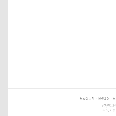
브릿G 소개
·
브릿G 둘러보
(주)민음인
주소: 서울