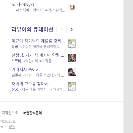
5.
닉스(Nyx)
헤스티아
|
판타지, 추리/스릴러
| 읽음
, 구독
, 응원434
×5
리뷰어의 큐레이션
이규락 작가님의 레트로 호러 리뷰
창궁
, <수상한 게임을 플레이하고 있어> 외 3개 작품
선생님, 거기 서 계시면 안될 것 같은데요-역할 클리셰를 비튼 작품들
노르바
, <역린> 외 9개 작품
거대서사 죽이기
김밀세
, <나는 그녀를 죽였다.> 외 1개 작품
재야의 고수를 찾아서…
창궁
, <나는 해를 기억한다> 외 4개 작품
저작권보호
·
IP현황&문의
-02625호
om
|
문의