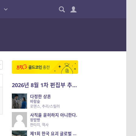
2026년 8월 1차 편집부 추천작
다정한 상흔
바람숲
로맨스, 추리/스릴러
사직을 윤허하지 아니한다.
왕밤빵
판타지, 역사
제1회 한국 요괴 글로벌 진출 공개 오디션 시즌 2 — 나는 요괴다