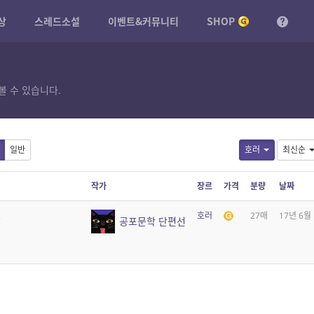
상
스레드소설
이벤트&커뮤니티
SHOP
볼 수 있습니다.
일반
호러
최신순
작가
장르
가격
분량
날짜
.
호러
27매
17년 6월
공포문학 단편선