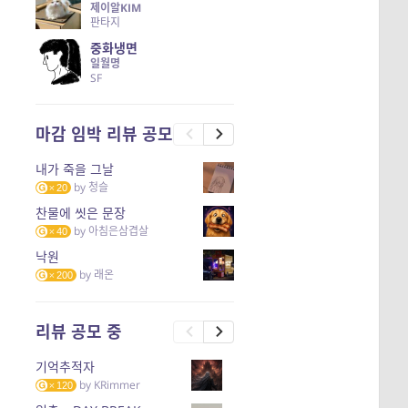
제이알KIM
판타지
중화냉면
일월명
SF
마감 임박 리뷰 공모
내가 죽을 그날
by
청슬
20
찬물에 씻은 문장
by
아침은삼겹살
40
낙원
by
래온
200
리뷰 공모 중
기억추적자
by
KRimmer
120