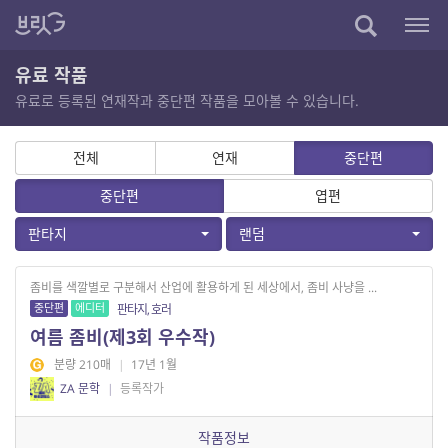
유료 작품
유료로 등록된 연재작과 중단편 작품을 모아볼 수 있습니다.
전체
연재
중단편
중단편
엽편
판타지
랜덤
좀비를 색깔별로 구분해서 산업에 활용하게 된 세상에서, 좀비 사냥을 ...
중단편
에디터
판타지, 호러
여름 좀비(제3회 우수작)
분량 210매
|
17년 1월
ZA 문학
|
등록작가
작품정보