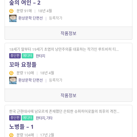
숲의 여인 – 2
분량 91매
|
18년 4월
환상문학 단편선
|
등록작가
작품정보
18세기 말부터 19세기 초엽의 낭만주의를 대표하는 작가인 루트비히 티...
중단편
에디터
판타지
꼬마 요정들
분량 110매
|
18년 4월
환상문학 단편선
|
등록작가
작품정보
한국 근현대사에 남모르게 존재했던 은퇴한 슈퍼히어로들의 최후의 격전...
중단편
에디터
판타지, 기타
노병들 – 1
분량 104매
|
17년 2월