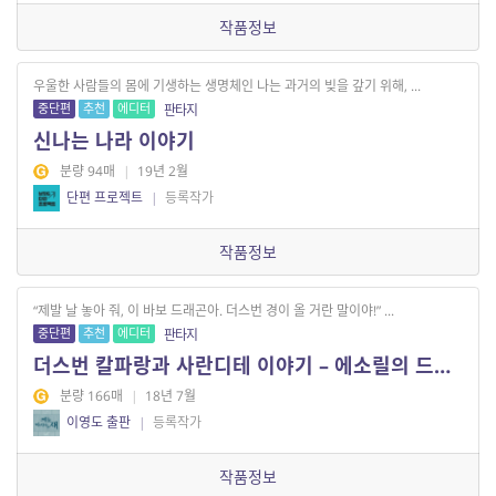
작품정보
우울한 사람들의 몸에 기생하는 생명체인 나는 과거의 빚을 갚기 위해, ...
중단편
추천
에디터
판타지
신나는 나라 이야기
분량 94매
|
19년 2월
단편 프로젝트
|
등록작가
작품정보
“제발 날 놓아 줘, 이 바보 드래곤아. 더스번 경이 올 거란 말이야!” ...
중단편
추천
에디터
판타지
더스번 칼파랑과 사란디테 이야기 – 에소릴의 드래곤
분량 166매
|
18년 7월
이영도 출판
|
등록작가
작품정보