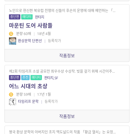
노인으로 현신한 북유럽 전쟁의 신들이 후손의 운명에 대해 예언하는 「...
중단편
에디터
판타지
마운틴 도어 사람들
분량 60매
|
18년 4월
환상문학 단편선
|
등록작가
작품정보
제2회 타임리프 소설 공모전 최우수상 수상작. 빚을 갚기 위해 시간이주...
중단편
추천
에디터
판타지, SF
어느 시대의 초상
분량 59매
|
17년 1월
타임리프 문학
|
등록작가
작품정보
영국 환상 문학의 아버지인 조지 맥도널드의 작품 「황금 열쇠」는 요정...