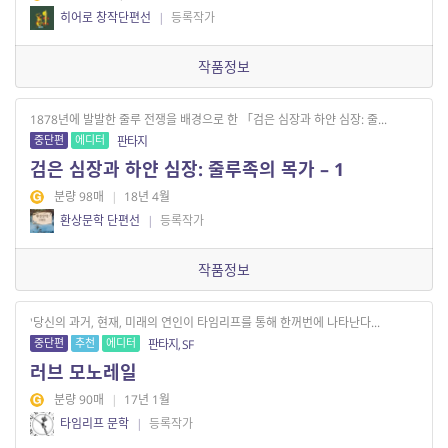
히어로 창작단편선
|
등록작가
작품정보
1878년에 발발한 줄루 전쟁을 배경으로 한 「검은 심장과 하얀 심장: 줄...
중단편
에디터
판타지
검은 심장과 하얀 심장: 줄루족의 목가 – 1
분량 98매
|
18년 4월
환상문학 단편선
|
등록작가
작품정보
'당신의 과거, 현재, 미래의 연인이 타임리프를 통해 한꺼번에 나타난다...
중단편
추천
에디터
판타지, SF
러브 모노레일
분량 90매
|
17년 1월
타임리프 문학
|
등록작가