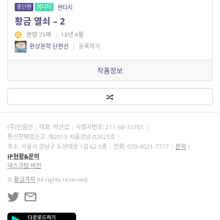
중단편
에디터
판타지
황금 열쇠 – 2
분량 75매
|
18년 4월
환상문학 단편선
|
등록작가
작품정보
(주)민음인
대표: 박근섭
사업자번호:
211-88-33701
통신판매업신고: 제2013-서울강남-02625호
주소: 서울시 강남구 도산대로 1길 62 5층
전화: 070-4021-7777
문의
IP현황&문의
데스크탑 버전
©
황금가지
All rights reserved.