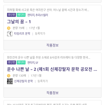
지하철 화재 사고로 죽은 여자친구 선아. 어느날 꿈에 시간과 장소가 바...
중단편
에디터
판타지, 추리/스릴러
그날의 꿈 – 1
분량 79매
|
17년 1월
타임리프 문학
|
등록작가
작품정보
현진건의 운수 나쁜 날을 주된 소재로 B사감과 러브레터 등 다양한 한국...
중단편
에디터
판타지, SF
운수 나쁜 날 – 2 (제1회 신체강탈자 문학 공모전 우수작)
분량 130매
|
17년 1월
신체강탈자 문학
|
등록작가
작품정보