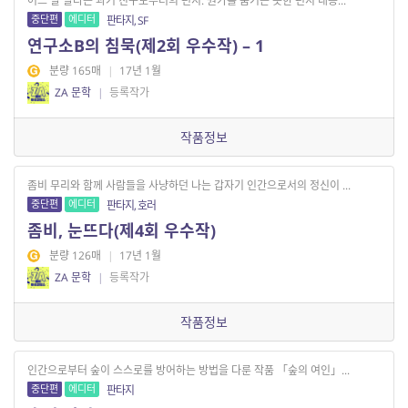
어느 날 날라든 과거 친구로부터의 편지. 뭔가를 숨기는 듯한 편지 내용...
중단편
에디터
판타지, SF
연구소B의 침묵(제2회 우수작) – 1
분량 165매
|
17년 1월
ZA 문학
|
등록작가
작품정보
좀비 무리와 함께 사람들을 사냥하던 나는 갑자기 인간으로서의 정신이 ...
중단편
에디터
판타지, 호러
좀비, 눈뜨다(제4회 우수작)
분량 126매
|
17년 1월
ZA 문학
|
등록작가
작품정보
인간으로부터 숲이 스스로를 방어하는 방법을 다룬 작품 「숲의 여인」...
중단편
에디터
판타지