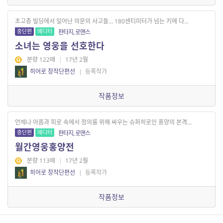
초고층 빌딩에서 일어난 의문의 사고들... 180센티미터가 넘는 키에 다...
중단편
에디터
판타지, 로맨스
소녀는 영웅을 선호한다
분량 122매
|
17년 2월
히어로 창작단편선
|
등록작가
작품정보
언제나 아픔과 피로 속에서 정의를 위해 싸우는 슈퍼히로인 홍양의 본격...
중단편
에디터
판타지, 로맨스
월간영웅홍양전
분량 113매
|
17년 2월
히어로 창작단편선
|
등록작가
작품정보