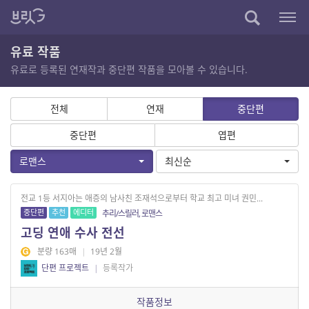
유료 작품
유료로 등록된 연재작과 중단편 작품을 모아볼 수 있습니다.
전체
연재
중단편
중단편
엽편
로맨스
최신순
전교 1등 서지아는 애증의 남사친 조재석으로부터 학교 최고 미녀 권민...
중단편
추천
에디터
추리/스릴러, 로맨스
고딩 연애 수사 전선
분량 163매
|
19년 2월
단편 프로젝트
|
등록작가
작품정보