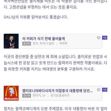
녹차백만잔님은 클리셰를 비트는 데 탁월한 감각을 가진 분이십니
다. 고정관념을 부정하는 데서 오는 웃음 좋지요.
DALI님의 리뷰를 읽어보셔도 좋겠습니다.
이 커피가 식기 전에 돌아올게
호러, 추리/스릴러
|
박하루
중단편
이곳의 중단편들 중 당연코 제 최애 소설입니다. 흥미로운 컨셉과 시
놉시스에 한 문장 읽고 웃게 만드는 필력까지 완벽한 작품이예요. 다
들 따뜻한 커피를 지키는 여대생의 분투를 구경하러 가시죠.
캘리포니아바다사자가 미합중국 대통령에 당선되었다
판타지, SF
|
유기농볼셰비키
중단편
정치는 블랙코메디계의 오랜 주제였죠. 미국 대통령이 바뀐 지 얼마