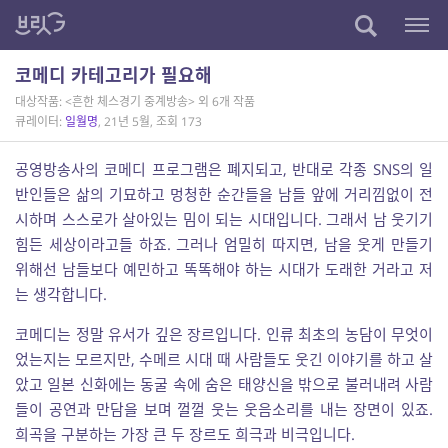
코메디 카테고리가 필요해
대상작품: <흔한 체스경기 중계방송> 외 6개 작품
큐레이터:
일월명
, 21년 5월, 조회 173
공영방송사의 코메디 프로그램은 폐지되고, 반대로 각종 SNS의 일
반인들은 삶의 기묘하고 멍청한 순간들을 남들 앞에 거리낌없이 전
시하며 스스로가 살아있는 밈이 되는 시대입니다. 그래서 남 웃기기
힘든 세상이라고들 하죠. 그러나 엄밀히 따지면, 남을 웃게 만들기
위해선 남들보다 예민하고 똑똑해야 하는 시대가 도래한 거라고 저
는 생각합니다.
코메디는 정말 유서가 깊은 장르입니다. 인류 최초의 농담이 무엇이
었는지는 모르지만, 수메르 시대 때 사람들도 웃긴 이야기를 하고 살
았고 일본 신화에는 동굴 속에 숨은 태양신을 밖으로 불러내려 사람
들이 공연과 만담을 보며 껄껄 웃는 웃음소리를 내는 장면이 있죠.
희곡을 구분하는 가장 큰 두 장르도 희극과 비극입니다.