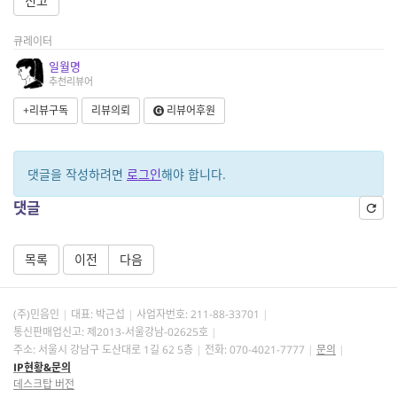
신고
큐레이터
일월명
추천리뷰어
+리뷰구독
리뷰의뢰
리뷰어후원
댓글을 작성하려면
로그인
해야 합니다.
댓글
목록
이전
다음
(주)민음인
대표: 박근섭
사업자번호:
211-88-33701
통신판매업신고: 제2013-서울강남-02625호
주소: 서울시 강남구 도산대로 1길 62 5층
전화: 070-4021-7777
문의
IP현황&문의
데스크탑 버전