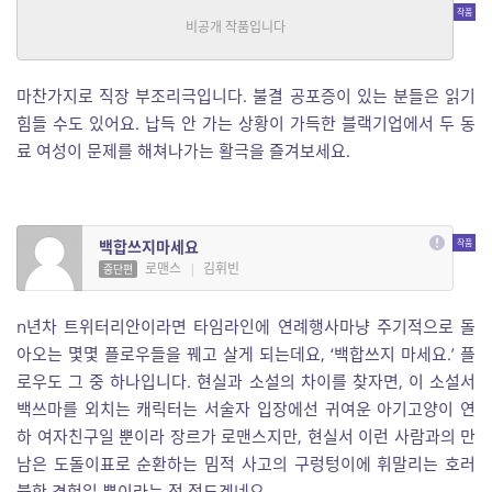
신체강탈자의 침과 입
SF
|
경희
중단편
마찬가지로 직장 부조리극입니다. 불결 공포증이 있는 분들은 읽기
힘들 수도 있어요. 납득 안 가는 상황이 가득한 블랙기업에서 두 동
료 여성이 문제를 해쳐나가는 활극을 즐겨보세요.
백합쓰지마세요
로맨스
|
김휘빈
중단편
n년차 트위터리안이라면 타임라인에 연례행사마냥 주기적으로 돌
아오는 몇몇 플로우들을 꿰고 살게 되는데요, ‘백합쓰지 마세요.’ 플
로우도 그 중 하나입니다. 현실과 소설의 차이를 찾자면, 이 소설서
백쓰마를 외치는 캐릭터는 서술자 입장에선 귀여운 아기고양이 연
하 여자친구일 뿐이라 장르가 로맨스지만, 현실서 이런 사람과의 만
남은 도돌이표로 순환하는 밈적 사고의 구렁텅이에 휘말리는 호러
블한 경험일 뿐이라는 점 정도겠네요.