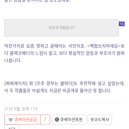
페미닐루전
호러
|
비행멧돼지
중단편
마찬가지로 요즘 핫하고 골때리는 사안이죠. <백합쓰지마세요>보
다 블랙코메디의 느낌이 짙고, 보다 현실적인 갈등과 부조리가 얽혀
나옵니다.
[찌찌레이저] 와 [우주 광부는 쿨하다]도 추천작에 넣고 싶었는데,
이 두 작품들은 아쉽게도 지금은 비공개로 돌아간 듯 합니다.
21년 5월, 조회 173
큐레이션공감
7
큐레이션후원
숏코드복사