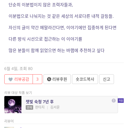
단순히 이분법이지 않은 조력자들과,
이분법으로 나눠지는 것 같은 세상의 서로다른 내적 갈등들.
자신의 글이 약간 메말라간다면, 이야기에만 집중하게 된다면
다른 방식 시선으로 접근하는 이 이야기를
많은 분들이 함깨 읽었으면 하는 바램에 추천하고 싶다
6월 4일, 조회 80
리뷰공감
3
리뷰후원
숏코드복사
신고
리뷰 대상 작품 보기
잿빛 숙청 7년 후
판타지
|
김서윤
연재
리뷰어