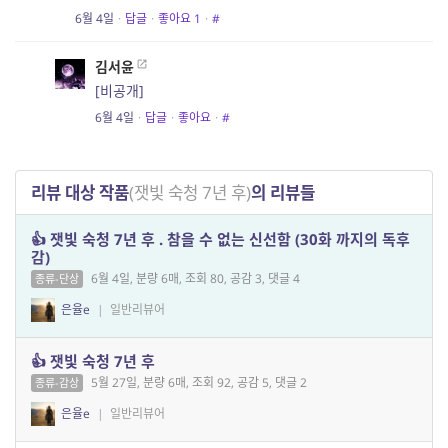
6월 4일
·
답글
·
좋아요
1
·
#
김서윤
[비공개]
6월 4일
·
답글
·
좋아요
·
#
리뷰 대상 작품
(잿빛 숙청 7년 후)
의 리뷰들
👍 잿빛 숙청 7년 후 . 참을 수 없는 신선함 (30화 까지의 독후
감)
6월 4일, 분량 6매, 조회 80, 공감 3, 댓글 4
종류-단상
은율e
|
일반리뷰어
👍 잿빛 숙청 7년 후
5월 27일, 분량 6매, 조회 92, 공감 5, 댓글 2
종류-감상
은율e
|
일반리뷰어