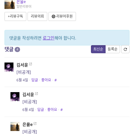
은율e
일반리뷰어
+리뷰구독
리뷰의뢰
리뷰어후원
댓글을 작성하려면
로그인
해야 합니다.
댓글
최신순
등록순
4
김서윤
[비공개]
6월 4일
·
답글
·
좋아요
·
#
김서윤
[비공개]
6월 4일
·
답글
·
좋아요
·
#
은율e
[비공개]