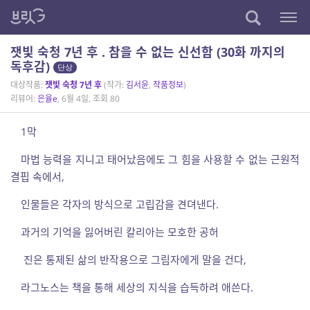
잿빛 숙청 7년 후 . 참을 수 없는 신선함 (30화 까지의
독후감)
단상
대상작품:
잿빛 숙청 7년 후
(작가:
김서윤
,
작품정보
)
리뷰어:
은율e
, 6월 4일, 조회 80
1막
마법 능력을 지니고 태어났음에도 그 힘을 사용할 수 없는 근원적
결핍 속에서,
인물들은 각자의 방식으로 고립감을 견뎌낸다.
과거의 기억을 잃어버린 칼리아는 모호한 공허
진은 통제된 삶의 반작용으로 그림자에게 말을 건다,
라그노스는 책을 통해 세상의 지식을 습득하려 애쓴다.