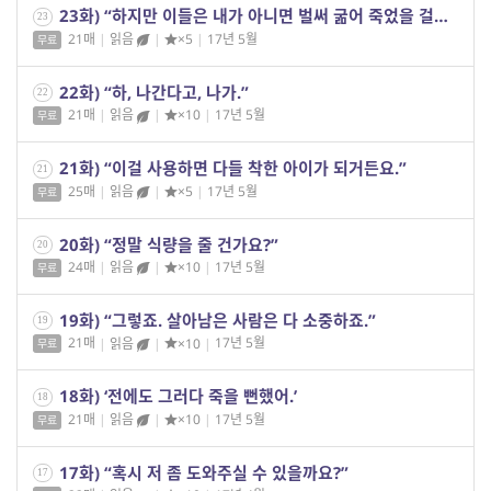
23화) “하지만 이들은 내가 아니면 벌써 굶어 죽었을 걸요?”
23
21매
|
읽음
|
×5
|
17년 5월
무료
22화) “하, 나간다고, 나가.”
22
21매
|
읽음
|
×10
|
17년 5월
무료
21화) “이걸 사용하면 다들 착한 아이가 되거든요.”
21
25매
|
읽음
|
×5
|
17년 5월
무료
20화) “정말 식량을 줄 건가요?”
20
24매
|
읽음
|
×10
|
17년 5월
무료
19화) “그렇죠. 살아남은 사람은 다 소중하죠.”
19
21매
|
읽음
|
×10
|
17년 5월
무료
18화) ‘전에도 그러다 죽을 뻔했어.’
18
21매
|
읽음
|
×10
|
17년 5월
무료
17화) “혹시 저 좀 도와주실 수 있을까요?”
17