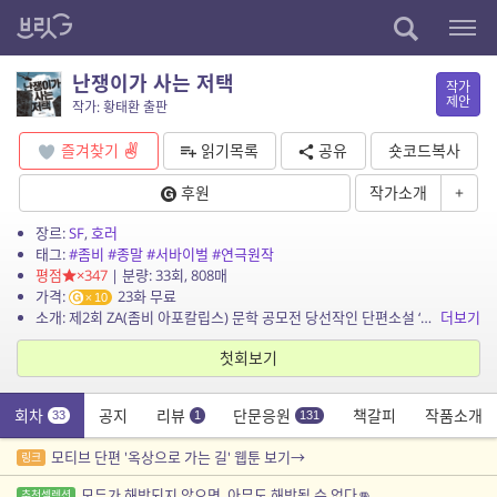
난쟁이가 사는 저택
작가
제안
작가: 황태환 출판
즐겨찾기
읽기목록
공유
숏코드복사
후원
작가소개
+
장르:
SF
,
호러
태그:
#좀비
#종말
#서바이벌
#연극원작
평점
×347
| 분량: 33회, 808매
가격:
23화 무료
10
소개: 제2회 ZA(좀비 아포칼립스) 문학 공모전 당선작인 단편소설 ‘옥상으로 가는 길’이 장편소설로 개작 출간되었다. ‘옥상으로 가는 길’은 ...
더보기
첫회보기
회차
공지
리뷰
단문응원
책갈피
작품소개
33
1
131
모티브 단편 '옥상으로 가는 길' 웹툰 보기→
링크
모두가 해방되지 않으면, 아무도 해방될 수 없다👊
추천셀렉션