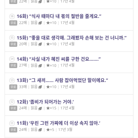
22매
|
읽음
|
×10
|
17년 4월
무료
16화) “식사 때마다 내 몫의 절반을 줄게요.”
16
22매
|
읽음
|
×10
|
17년 4월
무료
15화) “좋을 대로 생각해. 그래봤자 손해 보는 건 너니까.”
15
20매
|
읽음
|
×10
|
17년 4월
무료
14화) “사실 내가 혜진 씨를 구한 건요…….”
14
27매
|
읽음
|
×10
|
17년 4월
무료
13화) “그 새끼…… 사람 잡아먹었단 말이에요.”
13
33매
|
읽음
|
×10
|
17년 4월
무료
12화) ‘좀비가 되어가는 거야.’
12
24매
|
읽음
|
×15
|
17년 4월
무료
11화) ‘우린 그런 가짜에 더 이상 속지 않아.’
11
24매
|
읽음
|
×5
|
17년 3월
무료