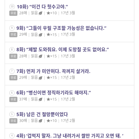
10화) “이건 다 헛수고야.”
10
28매
|
읽음
|
×10
|
17년 3월
무료
9화) “그들이 우릴 구조할 가능성은 없습니다.”
9
29매
|
읽음
|
×15
|
17년 3월
무료
8화) “제발 도와줘요. 이제 도망칠 곳도 없어요.”
8
28매
|
읽음
|
×15
|
17년 3월
무료
7화) 먼저 가 미안허다. 끅꺼지 살거라.
7
29매
|
읽음
|
×15
|
17년 2월
무료
6화) “병신이면 정직하기라도 해야지.”
6
37매
|
읽음
|
×15
|
17년 2월
무료
5화) 남은 건 절망뿐이었다
5
30매
|
읽음
|
×10
|
17년 2월
무료
4화) ‘겁먹지 말자. 그냥 내려가서 쌀만 가지고 오면 돼. ‘
4