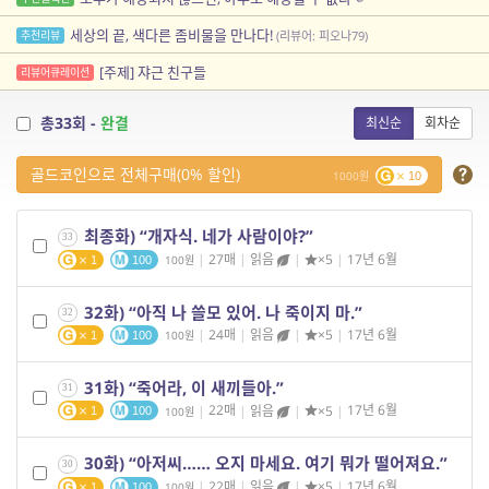
세상의 끝, 색다른 좀비물을 만나다!
추천리뷰
(리뷰어: 피오나79)
[주제] 쟈근 친구들
리뷰어큐레이션
총33회 -
완결
최신순
회차순
골드코인으로 전체구매(0% 할인)
1000
10
최종화) “개자식. 네가 사람이야?”
33
|
27매
|
읽음
|
×5
|
17년 6월
100
1
100
32화) “아직 나 쓸모 있어. 나 죽이지 마.”
32
|
24매
|
읽음
|
×5
|
17년 6월
100
1
100
31화) “죽어라, 이 새끼들아.”
31
|
22매
|
읽음
|
×5
|
17년 6월
100
1
100
30화) “아저씨…… 오지 마세요. 여기 뭐가 떨어져요.”
30
|
22매
|
읽음
|
×5
|
17년 6월
100
1
100