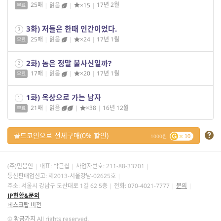
25매
|
읽음
|
×15
|
17년 2월
무료
3화) 저들은 한때 인간이었다.
3
25매
|
읽음
|
×24
|
17년 1월
무료
2화) 놈은 정말 불사신일까?
2
17매
|
읽음
|
×20
|
17년 1월
무료
1화) 옥상으로 가는 남자
1
21매
|
읽음
|
×38
|
16년 12월
무료
골드코인으로 전체구매(0% 할인)
1000
10
(주)민음인
대표: 박근섭
사업자번호:
211-88-33701
통신판매업신고: 제2013-서울강남-02625호
주소: 서울시 강남구 도산대로 1길 62 5층
전화: 070-4021-7777
문의
IP현황&문의
데스크탑 버전
©
황금가지
All rights reserved.