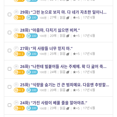
29화) “그런 눈으로 보지 마. 다 네가 자초한 일이니까.”
29
|
27매
|
읽음
|
×5
|
17년 6월
100
1
100
28화) “아줌마, 다치기 싫으면 비켜.”
28
|
20매
|
읽음
|
×5
|
17년 6월
100
1
100
27화) “저 사람들 너무 믿지 마.”
27
|
25매
|
읽음
|
×5
|
17년 6월
100
1
100
26화) “나한테 빌붙어들 사는 주제에. 확 다 굶어 죽고 싶어?”
26
|
24매
|
읽음
|
×5
|
17년 6월
100
1
100
25화) “식량을 숨기는 건 큰 범죄예요. 다음엔 추방할 겁니다.”
25
|
20매
|
읽음
|
×5
|
17년 6월
100
1
100
24화) “가진 사람이 베풀 줄을 알아야죠.”
24
|
23매
|
읽음
|
×5
|
17년 6월
100
1
100