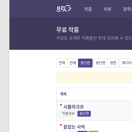
작품
리뷰
문학
무료 작품
무료로 공개된 작품들만 한데 모아볼 수 있는
전체
연재
중단편
중단편
엽편
에디터
제목
시뮬라크르
작품정보
중단편
끝없는 사막