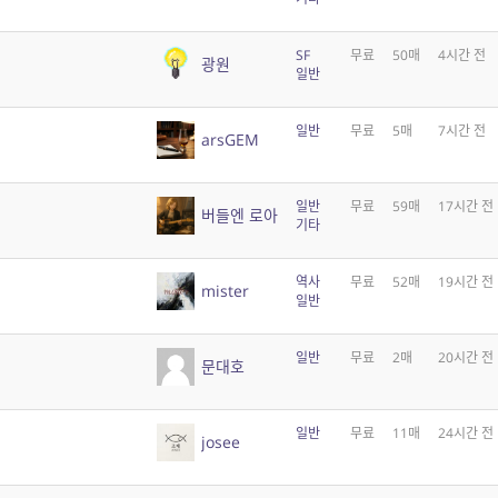
SF
무료
50매
4시간 전
광원
일반
일반
무료
5매
7시간 전
arsGEM
일반
무료
59매
17시간 전
버들엔 로아
기타
역사
무료
52매
19시간 전
mister
일반
일반
무료
2매
20시간 전
문대호
일반
무료
11매
24시간 전
josee