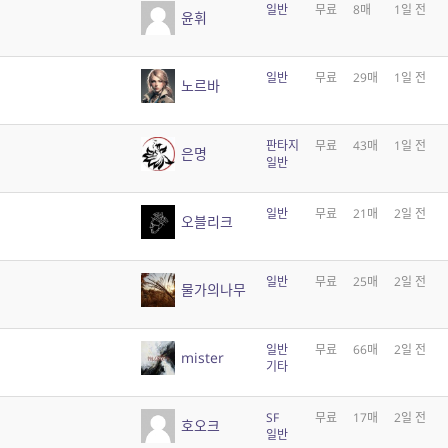
일반
무료
8매
1일 전
윤휘
일반
무료
29매
1일 전
노르바
판타지
무료
43매
1일 전
은명
일반
일반
무료
21매
2일 전
오블리크
일반
무료
25매
2일 전
물가의나무
일반
무료
66매
2일 전
mister
기타
SF
무료
17매
2일 전
호오크
일반