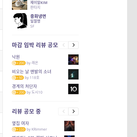
제이알KIM
판타지
중화냉면
일월명
SF
마감 임박 리뷰 공모
낙원
by
래온
200
비오는 날 맨발의 소녀
by
118호
50
경계의 처단자
by
도시10
200
리뷰 공모 중
옆집 여자
by
KRimmer
110