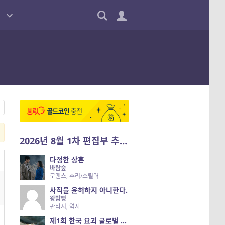
2026년 8월 1차 편집부 추천작
다정한 상흔
바람숲
로맨스, 추리/스릴러
사직을 윤허하지 아니한다.
왕밤빵
판타지, 역사
제1회 한국 요괴 글로벌 진출 공개 오디션 시즌 2 — 나는 요괴다