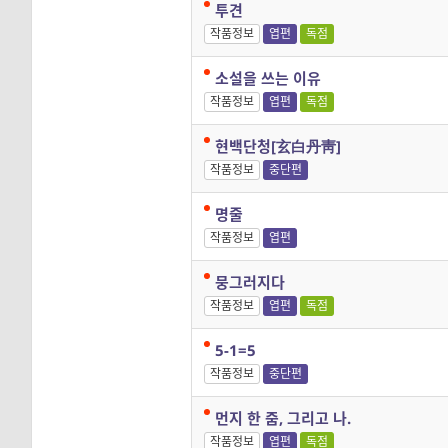
투견
작품정보
엽편
독점
소설을 쓰는 이유
작품정보
엽편
독점
현백단청[玄白丹靑]
작품정보
중단편
명줄
작품정보
엽편
뭉그러지다
작품정보
엽편
독점
5-1=5
작품정보
중단편
먼지 한 줌, 그리고 나.
작품정보
엽편
독점