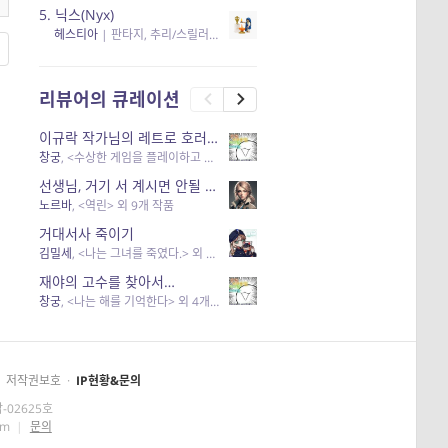
5.
닉스(Nyx)
헤스티아
|
판타지, 추리/스릴러
| 읽음
, 구독
, 응원434
×5
리뷰어의 큐레이션
이규락 작가님의 레트로 호러 리뷰
창궁
, <수상한 게임을 플레이하고 있어> 외 3개 작품
선생님, 거기 서 계시면 안될 것 같은데요-역할 클리셰를 비튼 작품들
노르바
, <역린> 외 9개 작품
거대서사 죽이기
김밀세
, <나는 그녀를 죽였다.> 외 1개 작품
재야의 고수를 찾아서…
창궁
, <나는 해를 기억한다> 외 4개 작품
저작권보호
·
IP현황&문의
-02625호
om
|
문의