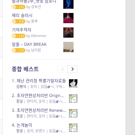
별과하늘2부_잿빛 심포니
by
강보선
100
체리 슬러시
by
용복
100
기억추적자
by
KRimmer
120
일출 – DAY BREAK
by
남이랑
100
종합 베스트
1.
재난 관리청 특별기밀자료들
김병식
|
호러
| 읽음
, 구독
, 응원96, 리뷰3
×5
2.
초자연현상처리반 Orignal + True Ending
창궁
|
판타지, 호러
| 읽음
, 구독
, 응원6
×5
3.
초자연현상처리반 Renewal
창궁
|
판타지, 호러
| 읽음
, 구독
, 응원82, 리뷰4
×5
4.
논개놀이
창궁
|
호러, 로맨스
| 읽음
, 공감11, 응원25
×5