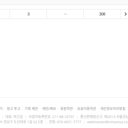
3
308
기
·
원고 투고
·
기획 제안
·
제안/제보
·
회원약관
·
유료이용약관
·
개인정보처리방침
·
|
대표: 박근섭
|
사업자등록번호: 211-88-33701
|
통신판매업신고: 제2013-서울강남
시 강남구 도산대로 1길 62 5층
|
전화: 070-4021-7777
|
webmaster@minumsa.c