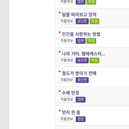
작품정보
엽편
독점
달을 바라보고 있어
작품정보
중단편
독점
인간을 사랑하는 방법
작품정보
엽편
독점
나의 기타, 텔레캐스터…
작품정보
중단편
독점
철도가 쌓이기 전에
작품정보
중단편
수제 안경
작품정보
엽편
먼지 한 줌
작품정보
엽편