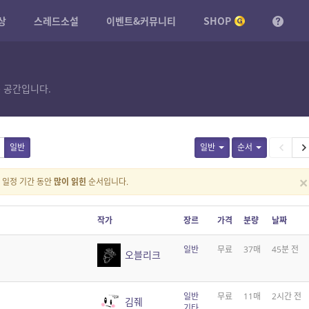
상
스레드소설
이벤트&커뮤니티
SHOP
 공간입니다.
일반
일반
순서
×
일정 기간 동안
많이 읽힌
순서입니다.
작가
장르
가격
분량
날짜
일반
무료
37매
45분 전
오블리크
일반
무료
11매
2시간 전
김줴
기타