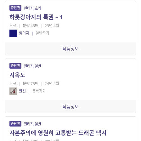
중단편
판타지, 호러
하룻강아지의 특권 – 1
무료
|
분량 46매
|
23년 4월
임이지
|
일반작가
작품정보
중단편
판타지, 일반
지옥도
무료
|
분량 75매
|
24년 4월
반신
|
등록작가
작품정보
중단편
판타지, 일반
자본주의에 영원히 고통받는 드래곤 택시