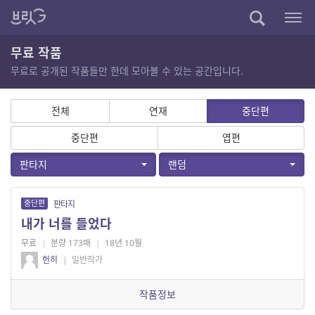
무료 작품
무료로 공개된 작품들만 한데 모아볼 수 있는 공간입니다.
전체
연재
중단편
중단편
엽편
판타지
랜덤
중단편
판타지
내가 너를 들었다
무료
|
분량 173매
|
18년 10월
헌히
|
일반작가
작품정보