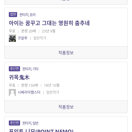
엽편
판타지, 호러
아이는 꿈꾸고 그대는 영원히 춤추네
무료
|
분량 20매
|
23년 9월
코알루
|
일반작가
작품정보
중단편
판타지, 기타
귀목鬼木
무료
|
분량 150매
|
18년 10월
시베리아햄스터
|
일반작가
작품정보
중단편
판타지, 일반
포인트 니모(POINT NEMO)