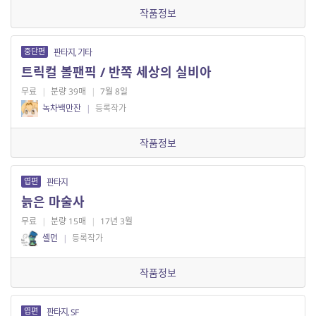
작품정보
중단편
판타지, 기타
트릭컬 볼팬픽 / 반쪽 세상의 실비아
무료
|
분량 39매
|
7월 8일
녹차백만잔
|
등록작가
작품정보
엽편
판타지
늙은 마술사
무료
|
분량 15매
|
17년 3월
셸먼
|
등록작가
작품정보
엽편
판타지, SF