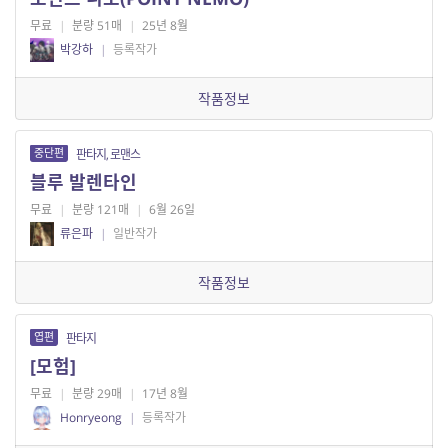
무료
|
분량 51매
|
25년 8월
박강하
|
등록작가
작품정보
중단편
판타지, 로맨스
블루 발렌타인
무료
|
분량 121매
|
6월 26일
류은파
|
일반작가
작품정보
엽편
판타지
[모험]
무료
|
분량 29매
|
17년 8월
Honryeong
|
등록작가