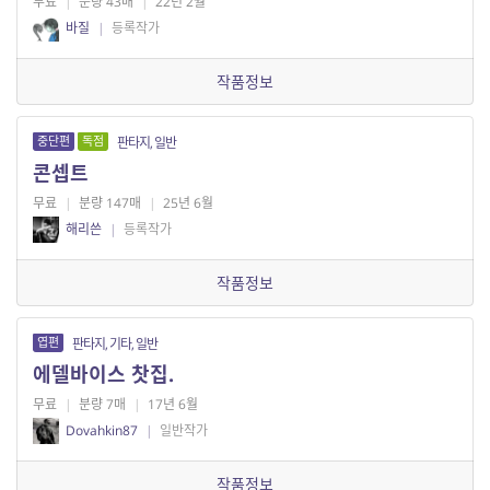
무료
|
분량 43매
|
22년 2월
바질
|
등록작가
작품정보
중단편
독점
판타지, 일반
콘셉트
무료
|
분량 147매
|
25년 6월
해리쓴
|
등록작가
작품정보
엽편
판타지, 기타, 일반
에델바이스 찻집.
무료
|
분량 7매
|
17년 6월
Dovahkin87
|
일반작가
작품정보