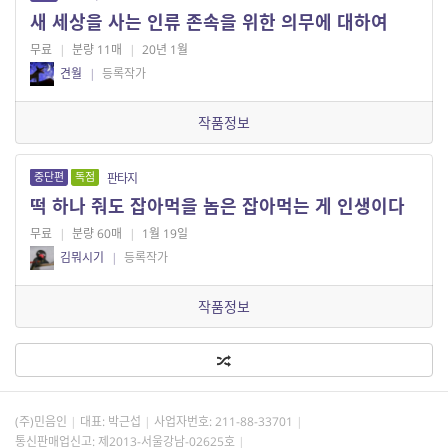
새 세상을 사는 인류 존속을 위한 의무에 대하여
무료
|
분량 11매
|
20년 1월
견월
|
등록작가
작품정보
중단편
독점
판타지
떡 하나 줘도 잡아먹을 놈은 잡아먹는 게 인생이다
무료
|
분량 60매
|
1월 19일
김뭐시기
|
등록작가
작품정보
(주)민음인
대표: 박근섭
사업자번호:
211-88-33701
통신판매업신고: 제2013-서울강남-02625호