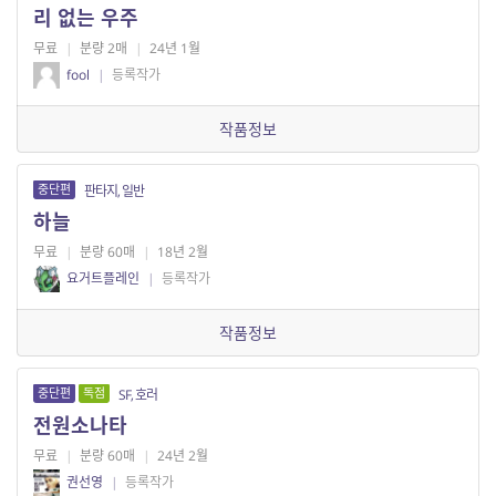
리 없는 우주
무료
|
분량 2매
|
24년 1월
fool
|
등록작가
작품정보
중단편
판타지, 일반
하늘
무료
|
분량 60매
|
18년 2월
요거트플레인
|
등록작가
작품정보
중단편
독점
SF, 호러
전원소나타
무료
|
분량 60매
|
24년 2월
권선영
|
등록작가