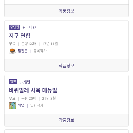
작품정보
중단편
판타지, SF
지구 연합
무료
|
분량 66매
|
17년 11월
펌킨몬
|
등록작가
작품정보
엽편
SF, 일반
바퀴벌레 사육 매뉴얼
무료
|
분량 20매
|
21년 3월
위댛
|
일반작가
작품정보