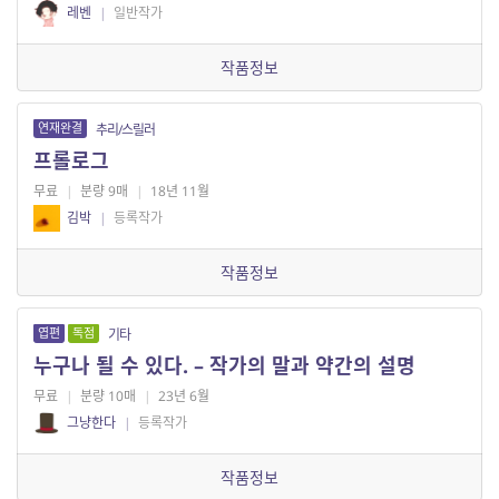
레벤
|
일반작가
작품정보
연재완결
추리/스릴러
프롤로그
무료
|
분량 9매
|
18년 11월
김박
|
등록작가
작품정보
엽편
독점
기타
누구나 될 수 있다. – 작가의 말과 약간의 설명
무료
|
분량 10매
|
23년 6월
그냥한다
|
등록작가
작품정보