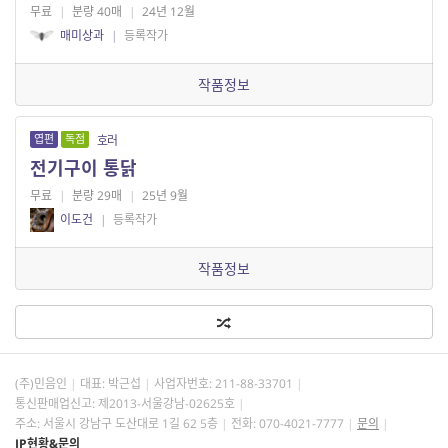
무료
|
분량 40매
|
24년 12월
매미상과
|
등록작가
작품정보
엽편
독점
호러
전기구이 통닭
무료
|
분량 29매
|
25년 9월
이도건
|
등록작가
작품정보
(주)민음인
대표: 박근섭
사업자번호:
211-88-33701
통신판매업신고: 제2013-서울강남-02625호
주소: 서울시 강남구 도산대로 1길 62 5층
전화: 070-4021-7777
문의
IP현황&문의