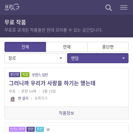
무료 작품
무료로 공개된 작품들만 한데 모아볼 수 있는 공간입니다.
전체
연재
중단편
장르
랜덤
중단편
독점
로맨스, 일반
그러니까 우리가 사랑을 하기는 했는데
무료
|
분량 54매
|
3월 10일
앤 셜리
|
등록작가
작품정보
브릿G계약
엽편
추천
SF