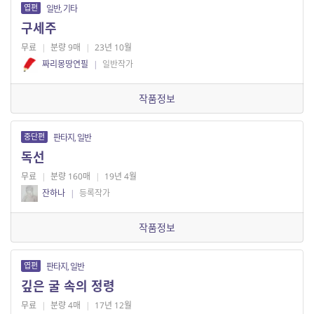
엽편
일반, 기타
구세주
무료
|
분량 9매
|
23년 10월
짜리몽땅연필
|
일반작가
작품정보
중단편
판타지, 일반
독선
무료
|
분량 160매
|
19년 4월
잔하나
|
등록작가
작품정보
엽편
판타지, 일반
깊은 굴 속의 정령
무료
|
분량 4매
|
17년 12월