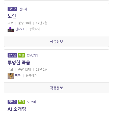
중단편
판타지
노인
무료
|
분량 50매
|
17년 2월
선작21
|
등록작가
작품정보
중단편
독점
일반, 기타
투명한 죽음
무료
|
분량 43매
|
25년 2월
박하
|
등록작가
작품정보
중단편
독점
SF, 호러
AI 소개팅