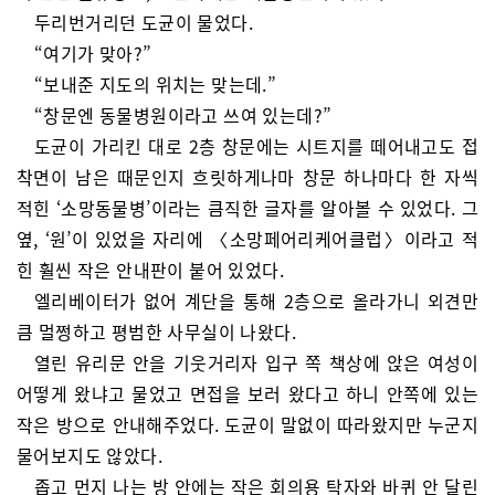
두리번거리던 도균이 물었다.
“여기가 맞아?”
“보내준 지도의 위치는 맞는데.”
“창문엔 동물병원이라고 쓰여 있는데?”
도균이 가리킨 대로 2층 창문에는 시트지를 떼어내고도 접
착면이 남은 때문인지 흐릿하게나마 창문 하나마다 한 자씩
적힌 ‘소망동물병’이라는 큼직한 글자를 알아볼 수 있었다. 그
옆, ‘원’이 있었을 자리에 〈소망페어리케어클럽〉이라고 적
힌 훨씬 작은 안내판이 붙어 있었다.
엘리베이터가 없어 계단을 통해 2층으로 올라가니 외견만
큼 멀쩡하고 평범한 사무실이 나왔다.
열린 유리문 안을 기웃거리자 입구 쪽 책상에 앉은 여성이
어떻게 왔냐고 물었고 면접을 보러 왔다고 하니 안쪽에 있는
작은 방으로 안내해주었다. 도균이 말없이 따라왔지만 누군지
물어보지도 않았다.
좁고 먼지 나는 방 안에는 작은 회의용 탁자와 바퀴 안 달린