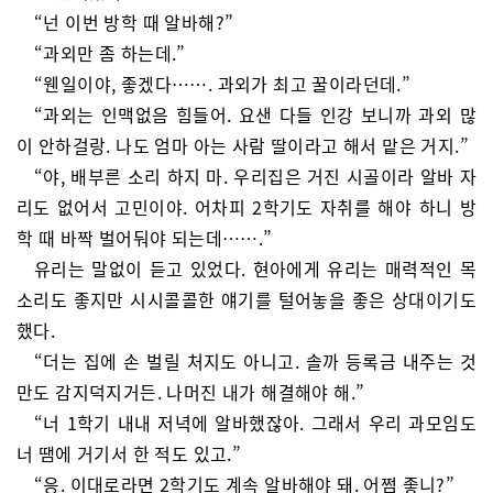
“넌 이번 방학 때 알바해?”
“과외만 좀 하는데.”
“웬일이야, 좋겠다……. 과외가 최고 꿀이라던데.”
“과외는 인맥없음 힘들어. 요샌 다들 인강 보니까 과외 많
이 안하걸랑. 나도 엄마 아는 사람 딸이라고 해서 맡은 거지.”
“야, 배부른 소리 하지 마. 우리집은 거진 시골이라 알바 자
리도 없어서 고민이야. 어차피 2학기도 자취를 해야 하니 방
학 때 바짝 벌어둬야 되는데…….”
유리는 말없이 듣고 있었다. 현아에게 유리는 매력적인 목
소리도 좋지만 시시콜콜한 얘기를 털어놓을 좋은 상대이기도
했다.
“더는 집에 손 벌릴 처지도 아니고. 솔까 등록금 내주는 것
만도 감지덕지거든. 나머진 내가 해결해야 해.”
“너 1학기 내내 저녁에 알바했잖아. 그래서 우리 과모임도
너 땜에 거기서 한 적도 있고.”
“응. 이대로라면 2학기도 계속 알바해야 돼. 어쩜 좋니?”