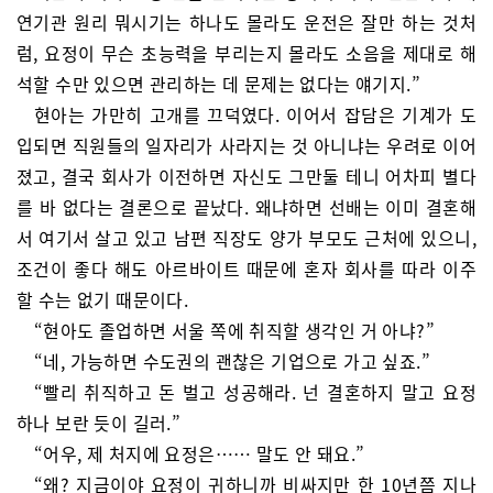
연기관 원리 뭐시기는 하나도 몰라도 운전은 잘만 하는 것처
럼, 요정이 무슨 초능력을 부리는지 몰라도 소음을 제대로 해
석할 수만 있으면 관리하는 데 문제는 없다는 얘기지.”
현아는 가만히 고개를 끄덕였다. 이어서 잡담은 기계가 도
입되면 직원들의 일자리가 사라지는 것 아니냐는 우려로 이어
졌고, 결국 회사가 이전하면 자신도 그만둘 테니 어차피 별다
를 바 없다는 결론으로 끝났다. 왜냐하면 선배는 이미 결혼해
서 여기서 살고 있고 남편 직장도 양가 부모도 근처에 있으니,
조건이 좋다 해도 아르바이트 때문에 혼자 회사를 따라 이주
할 수는 없기 때문이다.
“현아도 졸업하면 서울 쪽에 취직할 생각인 거 아냐?”
“네, 가능하면 수도권의 괜찮은 기업으로 가고 싶죠.”
“빨리 취직하고 돈 벌고 성공해라. 넌 결혼하지 말고 요정
하나 보란 듯이 길러.”
“어우, 제 처지에 요정은…… 말도 안 돼요.”
“왜? 지금이야 요정이 귀하니까 비싸지만 한 10년쯤 지나