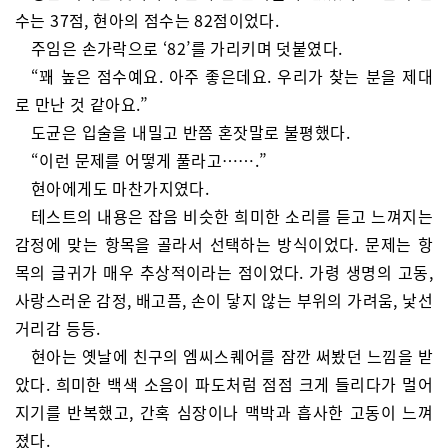
수는 37점, 현아의 점수는 82점이었다.
주임은 손가락으로 ‘82’를 가리키며 덧붙였다.
“꽤 높은 점수예요. 아주 좋은데요. 우리가 찾는 분을 제대
로 만난 것 같아요.”
도균은 입술을 내밀고 반쯤 혼잣말로 불평했다.
“이런 문제를 어떻게 풀라고…….”
현아에게도 마찬가지였다.
테스트의 내용은 잡음 비슷한 희미한 소리를 듣고 느껴지는
감정에 맞는 항목을 골라서 선택하는 방식이었다. 문제는 항
목의 글귀가 매우 추상적이라는 점이었다. 가령 생명의 고동,
사랑스러운 감정, 배고픔, 손이 닿지 않는 부위의 가려움, 낯선
거리감 등등.
현아는 옛날에 친구의 엠씨스퀘어를 잠깐 써봤던 느낌을 받
았다. 희미한 백색 소음이 파도처럼 점점 크게 들리다가 멀어
지기를 반복했고, 간혹 심장이나 맥박과 흡사한 고동이 느껴
졌다.