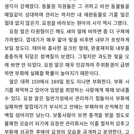
생각이 강해졌다. 동물원 직원들은 그 귀하고 비싼 동물들을
매일같이 상대하며 관리는 하지만 내 애완동물로 기를 일은
절대 없지 않은가. 요정을 바라보는 현아의 시각 역시 그랬다.
요정 알은 타원형이긴 해도 새의 알에 비하면 좀 더 구체에
가까웠다. 껍데기가 매우 얇아 빛을 비추면 내부가 흐릿하게
보일 정도다. 태아와 흡사한 웅크린 형태, 완충재처럼 내부를
촘촘하게 뒤덮은 점액질이 보였다. 그렇지만 과도한 빛을 오
래 쐬면 안 되었다. 요정 알은 매우 민감하여 주위환경이 급변
하면 부화에 실패할 확률이 높아지기 때문이다.
알은 대략 150에서 180일 정도 지나면 부화한다. 부화 시
기를 파악하고 있어야 입양을 희망하는 사람에게 제때 보내줄
수 있다. 요정 알은 일반가정에서 관리하기 힘들어서 부화에
실패하면 알껍데기가 부서지고 안에는 부패하여 끈적해진 점
액질 덩어리만 남는다. 보통사람이 보면 충격을 받을 정도로
불쾌한 모습이 되기에 요정란 관리회사는 이를 철저히 감추고
부화에 성공한 후에야 요정의 모습을 공개하고 분양한다. 고