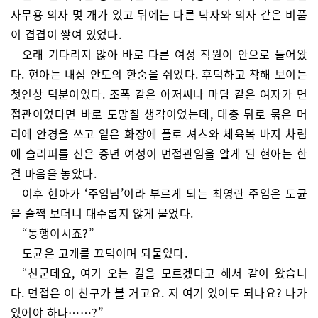
사무용 의자 몇 개가 있고 뒤에는 다른 탁자와 의자 같은 비품
이 겹겹이 쌓여 있었다.
오래 기다리지 않아 바로 다른 여성 직원이 안으로 들어왔
다. 현아는 내심 안도의 한숨을 쉬었다. 후덕하고 착해 보이는
첫인상 덕분이었다. 조폭 같은 아저씨나 마담 같은 여자가 면
접관이었다면 바로 도망칠 생각이었는데, 대충 뒤로 묶은 머
리에 안경을 쓰고 옅은 화장에 폴로 셔츠와 체육복 바지 차림
에 슬리퍼를 신은 중년 여성이 면접관임을 알게 된 현아는 한
결 마음을 놓았다.
이후 현아가 ‘주임님’이라 부르게 되는 최영란 주임은 도균
을 슬쩍 보더니 대수롭지 않게 물었다.
“동행이시죠?”
도균은 고개를 끄덕이며 되물었다.
“친군데요, 여기 오는 길을 모르겠다고 해서 같이 왔습니
다. 면접은 이 친구가 볼 거고요. 저 여기 있어도 되나요? 나가
있어야 하나……?”