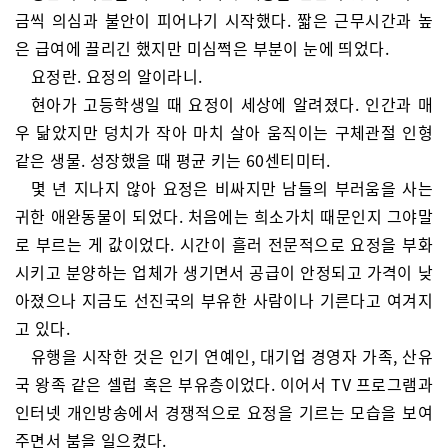
금씩 의심과 불안이 피어나기 시작했다. 짧은 근무시간과 높
은 급여에 끌리긴 했지만 미심쩍은 부분이 눈에 띄었다.
요정란. 요정의 알이라니.
현아가 고등학생일 때 요정이 세상에 알려졌다. 인간과 매
우 닮았지만 덩치가 작아 마치 살아 움직이는 구체관절 인형
같은 생물. 성장했을 때 평균 키는 60센티미터.
몇 년 지나지 않아 요정은 비싸지만 남들의 부러움을 사는
귀한 애완동물이 되었다. 처음에는 희소가치 때문인지 그야말
로 부르는 게 값이었다. 시간이 흘러 전문적으로 요정을 부화
시키고 분양하는 업체가 생기면서 공급이 안정되고 가격이 낮
아졌으나 지금도 선진국의 부유한 사람이나 기른다고 여겨지
고 있다.
유행을 시작한 것은 인기 연예인, 대기업 경영자 가족, 산유
국 왕족 같은 셀럽 혹은 부유층이었다. 이어서 TV 프로그램과
인터넷 개인방송에서 경쟁적으로 요정을 기르는 모습을 보여
주면서 붐을 일으켰다.