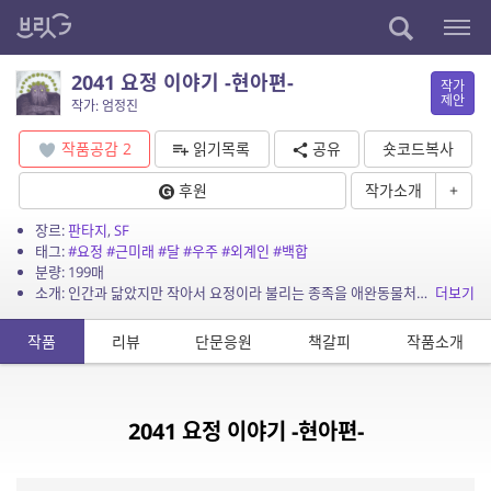
2041 요정 이야기 -현아편-
작가
제안
작가: 엄정진
작품공감
2
읽기목록
공유
숏코드복사
후원
작가소개
+
장르:
판타지
,
SF
태그:
#요정
#근미래
#달
#우주
#외계인
#백합
분량: 199매
소개: 인간과 닮았지만 작아서 요정이라 불리는 종족을 애완동물처럼 키우는 세상에서 일어난 이야기. 리라젤편(웹진 거울 게재, 아래 주소 참조)과 같은 시간, 같은 사건을 인간 이현아의 시...
더보기
작품
리뷰
단문응원
책갈피
작품소개
2041 요정 이야기 -현아편-