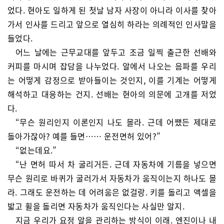
었다. 현아도 일하게 된 첫날 남자 사장이 아니라 이사를 찾아
가서 인사를 드리고 앞으로 열심히 하라는 의례적인 인사말을
들었다.
어느 날에는 근무교대를 앞두고 조금 일찍 출근한 선배와
커피를 마시며 잡담을 나누었다. 알에서 나오는 음파를 우리
는 어떻게 감정으로 받아들이는 것인지, 이를 기계는 어떻게
해석하고 대응하는 건지. 선배는 현아의 의문에 고개를 저었
다.
“무슨 원리인지 이론인지 나도 몰라. 근데 어쨌든 제대로
돌아가잖아? 예를 들면…… 운전면허 있어?”
“없는데요.”
“난 면허 따서 차 굴리거든. 근데 자동차에 기름을 넣으면
무슨 원리로 바퀴가 굴러가서 자동차가 움직이는지 하나도 몰
라. 그래도 운전하는 데 어려움은 없걸랑. 키를 돌리고 액셀을
밟고 휠을 돌리면 자동차가 움직인다는 사실만 알지.
지금 우리가 요정 알을 관리하는 방식이 이래. 엔진이나 내