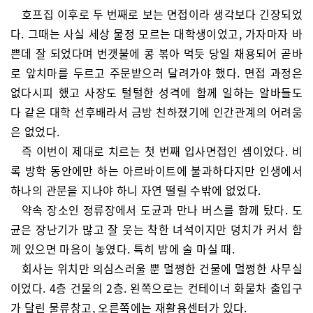
호프집 이후로 두 번째로 보는 면접이라 생각보다 긴장되었
다. 그때는 사실 세상 물정 모르는 대학생이었고, 가자마자 바
쁜데 잘 되었다며 번갯불에 콩 볶아 먹듯 당일 채용되어 곧바
로 앞치마를 두르고 주문받으러 달려가야 했다. 면접 과정은
없다시피 했고 사장도 털털한 성격에 함께 일하는 알바들도
다 같은 대학 선후배라서 금방 친하졌기에 인간관계의 어려움
은 없었다.
즉 이번이 제대로 치르는 첫 번째 입사면접인 셈이었다. 비
록 방학 동안에만 하는 아르바이트에 불과하다지만 인생에서
하나의 관문을 지나야 하니 자연 떨릴 수밖에 없었다.
약속 장소인 정류장에서 도균과 만나 버스를 함께 탔다. 도
균은 장난기가 많고 잘 웃는 착한 녀석이지만 덩치가 커서 함
께 있으면 마음이 놓였다. 특히 밤에 술 마실 때.
회사는 위치만 의심스러울 뿐 멀쩡한 건물에 멀쩡한 사무실
이었다. 4층 건물의 2층. 왼쪽으로는 컨테이너 화물차 출입구
가 달린 물류창고, 오른쪽에는 재활용센터가 있다.