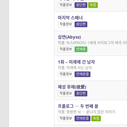
작품정보
중단편
독점
마지막 스패너
작품정보
중단편
심연(Abyss)
작품: 녹스(KNOX): 1세대 사이보그의 제국 사
작품정보
연재중
1화 – 미래에 간 남자
작품: 미래에 사는 남자
작품정보
연재완결
혜성 후애(後愛)
작품정보
중단편
프롤로그 ― 두 번째 봄
작품: 영원한 뇌 ― 끝나지 않은 이야기
작품정보
연재완결
독점