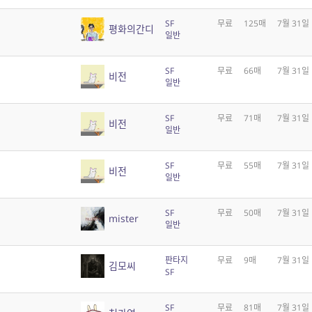
SF
무료
125매
7월 31일
평화의간디
일반
SF
무료
66매
7월 31일
비전
일반
SF
무료
71매
7월 31일
비전
일반
SF
무료
55매
7월 31일
비전
일반
SF
무료
50매
7월 31일
mister
일반
판타지
무료
9매
7월 31일
김모씨
SF
SF
무료
81매
7월 31일