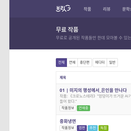
작품
리뷰
문학
무료 작품
무료로 공개된 작품들만 한데 모아볼 수 있는
전체
연재
중단편
에디터
일반
제목
01 | 미지의 행성에서_은인을 만나다
작품: 《크로노스테라》”엉덩이가 뜨거운 AI
들어 왔다.”
작품정보
연재중
중화냉면
작품정보
엽편
추천
독점