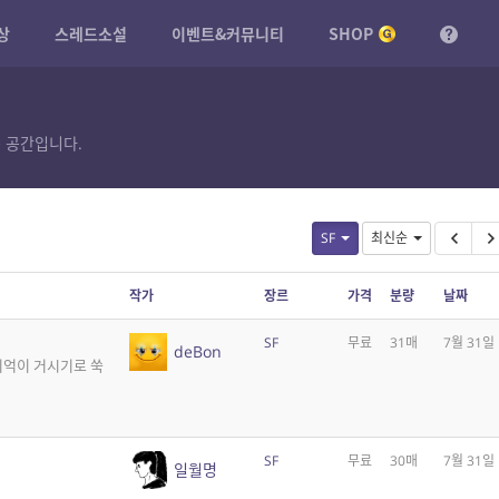
상
스레드소설
이벤트&커뮤니티
SHOP
 공간입니다.
SF
최신순
작가
장르
가격
분량
날짜
SF
무료
31매
7월 31일
deBon
기억이 거시기로 쑥
SF
무료
30매
7월 31일
일월명