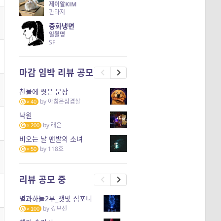
제이알KIM
판타지
중화냉면
일월명
SF
마감 임박 리뷰 공모
찬물에 씻은 문장
by
아침은삼겹살
40
낙원
by
래온
200
비오는 날 맨발의 소녀
by
118호
50
리뷰 공모 중
별과하늘2부_잿빛 심포니
by
강보선
100