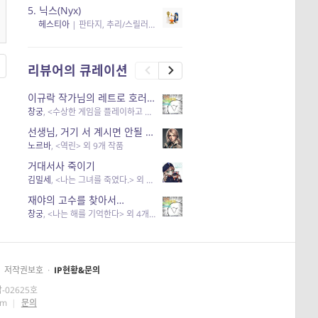
5.
닉스(Nyx)
헤스티아
|
판타지, 추리/스릴러
| 읽음
, 구독
, 응원434
×5
리뷰어의 큐레이션
이규락 작가님의 레트로 호러 리뷰
창궁
, <수상한 게임을 플레이하고 있어> 외 3개 작품
선생님, 거기 서 계시면 안될 것 같은데요-역할 클리셰를 비튼 작품들
노르바
, <역린> 외 9개 작품
거대서사 죽이기
김밀세
, <나는 그녀를 죽였다.> 외 1개 작품
재야의 고수를 찾아서…
창궁
, <나는 해를 기억한다> 외 4개 작품
저작권보호
·
IP현황&문의
-02625호
om
|
문의