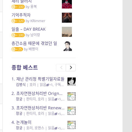
체리 슬러시
by
용복
100
기억추적자
by
KRimmer
120
일출 – DAY BREAK
by
남이랑
100
층간소음 때문에 겪었던 일
by
배짱이
25
종합 베스트
1.
재난 관리청 특별기밀자료들
김병식
|
호러
| 읽음
, 구독
, 응원95, 리뷰3
×5
2.
초자연현상처리반 Orignal + True Ending
창궁
|
판타지, 호러
| 읽음
, 구독
, 응원6
×5
3.
초자연현상처리반 Renewal
창궁
|
판타지, 호러
| 읽음
, 구독
, 응원82, 리뷰4
×5
4.
논개놀이
창궁
|
호러, 로맨스
| 읽음
, 공감11, 응원25
×5