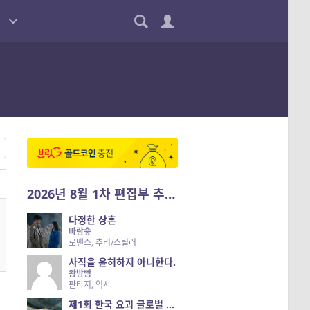
2026년 8월 1차 편집부 추천작
다정한 상흔
바람숲
로맨스, 추리/스릴러
사직을 윤허하지 아니한다.
왕밤빵
판타지, 역사
제1회 한국 요괴 글로벌 진출 공개 오디션 시즌 2 — 나는 요괴다