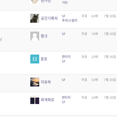
천가연
기타
SF
무료
63매
7월 30일
공간기록자
추리/스릴러
SF
무료
18매
7월 30일
펑크
냥
판타지
무료
23매
7월 30일
톤토
SF
SF
무료
33매
7월 30일
이유하
판타지
무료
24매
7월 30일
회색회로
SF