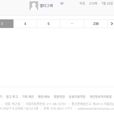
SF
무료
270매
7월 30일
엘티그레
3
4
5
238
기
·
원고 투고
·
기획 제안
·
제안/제보
·
회원약관
·
유료이용약관
·
개인정보처리방침
·
|
대표: 박근섭
|
사업자등록번호: 211-88-33701
|
통신판매업신고: 제2013-서울강남
시 강남구 도산대로 1길 62 5층
|
전화: 070-4021-7777
|
webmaster@minumsa.c