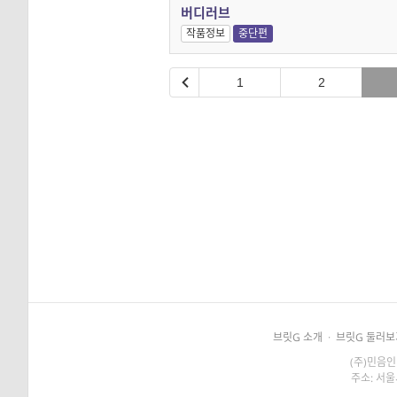
버디러브
작품정보
중단편
1
2
브릿G 소개
·
브릿G 둘러보
(주)민음인
주소: 서울