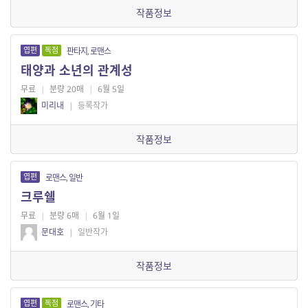
작품정보
엽편
독점
판타지, 로맨스
태양과 소년의 관계성
무료
|
분량 20매
|
6월 5일
미리내
|
등록작가
작품정보
엽편
로맨스, 일반
크루쉘
무료
|
분량 6매
|
6월 1일
문대호
|
일반작가
작품정보
엽편
독점
로맨스, 기타