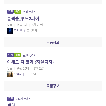
엽편
독점
호러, 로맨스
블랙홀_루트2파이
무료
|
분량 3매
|
6월 25일
강보선
|
등록작가
작품정보
엽편
독점
로맨스, 역사
아헤드 지 코리 (자살금지)
무료
|
분량 20매
|
6월 22일
은율e
|
등록작가
작품정보
엽편
판타지, 로맨스
재회