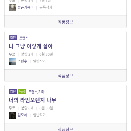
무료
|
분량 5매
|
7월 1일
슬픈거북이
|
등록작가
작품정보
엽편
로맨스
나 그냥 이렇게 살아
무료
|
분량 2매
|
6월 30일
조현수
|
일반작가
작품정보
엽편
독점
로맨스, 기타
너의 라임오렌지 나무
무료
|
분량 6매
|
6월 30일
김모씨
|
일반작가
작품정보