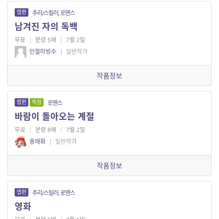
엽편
추리/스릴러, 로맨스
남겨진 자의 독백
무료
|
분량 5매
|
7월 2일
인절미빙수
|
일반작가
작품정보
엽편
독점
로맨스
바람이 돌아오는 계절
무료
|
분량 8매
|
7월 2일
홍매화
|
일반작가
작품정보
엽편
추리/스릴러, 로맨스
영화