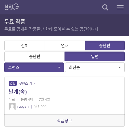
무료 작품
무료로 공개된 작품들만 한데 모아볼 수 있는 공간입니다.
전체
연재
중단편
중단편
엽편
로맨스
최신순
엽편
로맨스, 기타
날개(속)
무료
|
분량 4매
|
7월 4일
rubyan
|
일반작가
작품정보