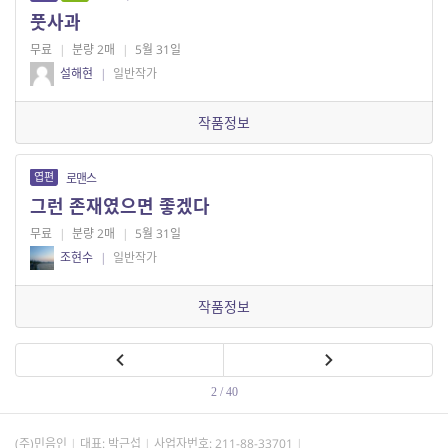
풋사과
무료
|
분량 2매
|
5월 31일
설해현
|
일반작가
작품정보
엽편
로맨스
그런 존재였으면 좋겠다
무료
|
분량 2매
|
5월 31일
조현수
|
일반작가
작품정보
2 / 40
(주)민음인
대표: 박근섭
사업자번호:
211-88-33701