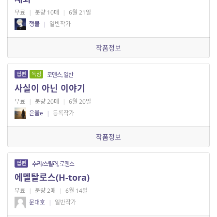
무료
|
분량 10매
|
6월 21일
행몰
|
일반작가
작품정보
엽편
독점
로맨스, 일반
사실이 아닌 이야기
무료
|
분량 20매
|
6월 20일
은율e
|
등록작가
작품정보
엽편
추리/스릴러, 로맨스
에멜탈로스(H-tora)
무료
|
분량 2매
|
6월 14일
문대호
|
일반작가