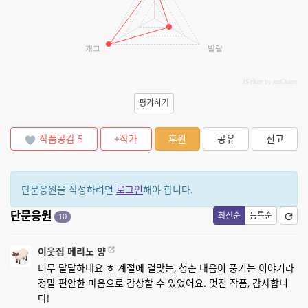
개그
발랄
JS chart by amCharts
평가하기
작품공감
5
+작가
후원
공유
신고
단문응원을 작성하려면
로그인
해야 합니다.
단문응원
최신순
등록순
10
이웃집 메리노 양
너무 달달하네요 ㅎ 계절에 걸맞는, 청춘 내음이 풍기는 이야기라
정말 편안한 마음으로 감상할 수 있었어요. 멋진 작품, 감사합니
다!