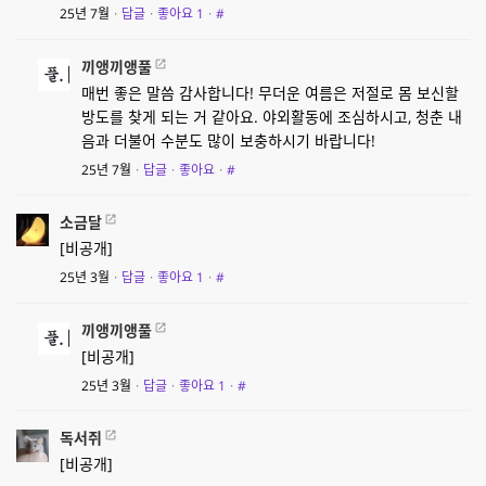
25년 7월
·
답글
·
좋아요
1
·
#
끼앵끼앵풀
매번 좋은 말씀 감사합니다! 무더운 여름은 저절로 몸 보신할
방도를 찾게 되는 거 같아요. 야외활동에 조심하시고, 청춘 내
음과 더불어 수분도 많이 보충하시기 바랍니다!
25년 7월
·
답글
·
좋아요
·
#
소금달
[비공개]
25년 3월
·
답글
·
좋아요
1
·
#
끼앵끼앵풀
[비공개]
25년 3월
·
답글
·
좋아요
1
·
#
독서쥐
[비공개]