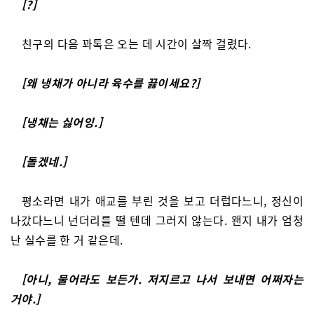
[?]
친구의 다음 꽈톡은 오는 데 시간이 살짝 걸렸다.
[왜 냉채가 아니라 육수를 끓이세요?]
[냉채는 싫어잉.]
[돌겠네.]
평소라면 내가 애교를 부린 것을 보고 더럽다느니, 정신이
나갔다느니 넌더리를 떨 텐데 그러지 않는다. 왠지 내가 엄청
난 실수를 한 거 같은데.
[아니, 물어라도 보든가. 저지르고 나서 보내면 어쩌자는
거야.]