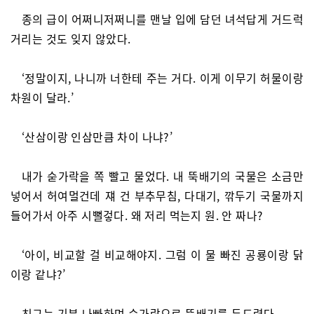
종의 급이 어쩌니저쩌니를 맨날 입에 담던 녀석답게 거드럭
거리는 것도 잊지 않았다.
‘정말이지, 나니까 너한테 주는 거다. 이게 이무기 허물이랑
차원이 달라.’
‘산삼이랑 인삼만큼 차이 나냐?’
내가 숟가락을 쪽 빨고 물었다. 내 뚝배기의 국물은 소금만
넣어서 허여멀건데 쟤 건 부추무침, 다대기, 깎두기 국물까지
들어가서 아주 시뻘겋다. 왜 저리 먹는지 원. 안 짜나?
‘아이, 비교할 걸 비교해야지. 그럼 이 물 빠진 공룡이랑 닭
이랑 같냐?’
친구는 기분 나빠하며 숟가락으로 뚝배기를 두드렸다.