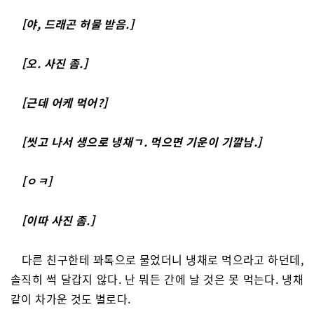
[야, 드래곤 허물 받음.]
[오. 사진 좀.]
[근데 어케 먹어?]
[씻고 나서 생으로 냉채ㄱ. 먹으면 기운이 기깔남.]
[ㅇㅋ]
[이따 사진 좀.]
다른 친구한테 꽈톡으로 물었더니 냉채로 먹으라고 하던데,
솔직히 썩 달갑지 않다. 난 뭐든 간에 날 것은 못 먹는다. 냉채
같이 차가운 것도 별로다.