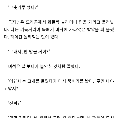
‘고춧가루 꼈다?’
긍지높은 드래곤께서 화들짝 놀라더니 입을 가리고 물러났
다. 나는 키득거리며 뚝배기 바닥에 가라앉은 밥알을 퍼 올렸
다. 하여간 놀려먹는 맛이 있다.
‘그래서, 안 받을 거야?’
녀석은 날 보다가 불안한 것처럼 말했다.
‘어?’ 나는 고개를 들었다가 다시 뚝배기를 봤다. ‘주면 나야
고맙지?’
‘진짜?’
‘귀한 거라며. 날 위해서 그런 걸 준다는데, 널 깍듯이 모셔