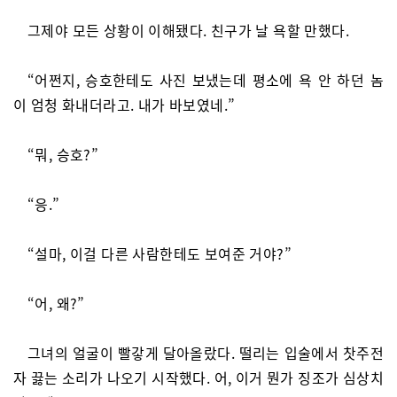
그제야 모든 상황이 이해됐다. 친구가 날 욕할 만했다.
“어쩐지, 승호한테도 사진 보냈는데 평소에 욕 안 하던 놈
이 엄청 화내더라고. 내가 바보였네.”
“뭐, 승호?”
“응.”
“설마, 이걸 다른 사람한테도 보여준 거야?”
“어, 왜?”
그녀의 얼굴이 빨갛게 달아올랐다. 떨리는 입술에서 찻주전
자 끓는 소리가 나오기 시작했다. 어, 이거 뭔가 징조가 심상치