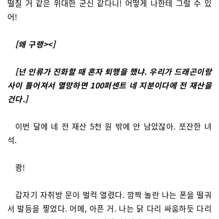
떨칠 거 같은 위대한 군신 같다니! 어떻게 나한테 그럴 수 있
어!
[왜 구랭><]
[넌 인류가 진화할 때 혼자 퇴행을 했냐. 우리가 드래곤이랑
사이 틀어져서 멸망하면 100퍼센트 네 지분이다에 전 재산을
건다.]
이번 달에 네 전 재산 5천 원 밖에 안 남았잖아. 쪼잔한 녀
석.
쾅!
갑자기 자취방 문이 벌컥 열렸다. 깜짝 놀란 나는 폰을 떨궈
서 발등을 찧었다. 어메, 아픈 거. 나는 닭 다리 싸움하듯 다리