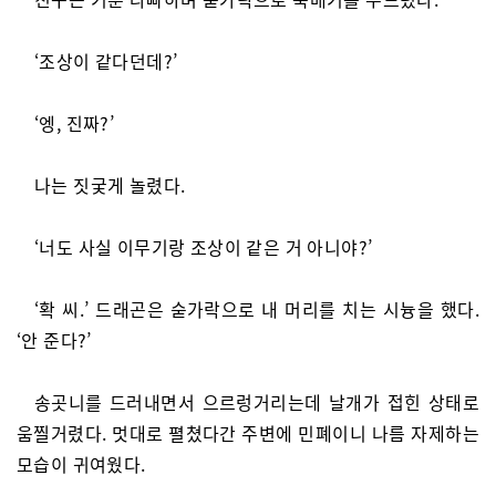
‘조상이 같다던데?’
‘엥, 진짜?’
나는 짓궂게 놀렸다.
‘너도 사실 이무기랑 조상이 같은 거 아니야?’
‘확 씨.’ 드래곤은 숟가락으로 내 머리를 치는 시늉을 했다.
‘안 준다?’
송곳니를 드러내면서 으르렁거리는데 날개가 접힌 상태로
움찔거렸다. 멋대로 펼쳤다간 주변에 민폐이니 나름 자제하는
모습이 귀여웠다.