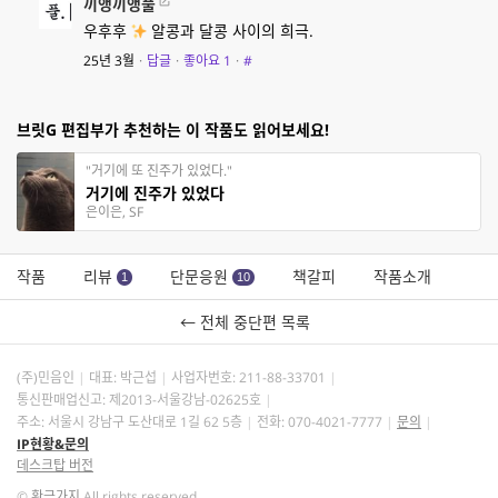
끼앵끼앵풀
우후후
알콩과 달콩 사이의 희극.
25년 3월
·
답글
·
좋아요
1
·
#
브릿G 편집부가 추천하는 이 작품도 읽어보세요!
"거기에 또 진주가 있었다."
거기에 진주가 있었다
은이은, SF
작품
리뷰
단문응원
책갈피
작품소개
1
10
← 전체 중단편 목록
(주)민음인
대표: 박근섭
사업자번호:
211-88-33701
통신판매업신고: 제2013-서울강남-02625호
주소: 서울시 강남구 도산대로 1길 62 5층
전화: 070-4021-7777
문의
IP현황&문의
데스크탑 버전
©
황금가지
All rights reserved.