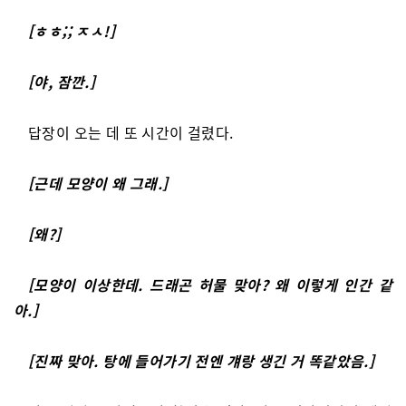
[ㅎㅎ;; ㅈㅅ!]
[야, 잠깐.]
답장이 오는 데 또 시간이 걸렸다.
[근데 모양이 왜 그래.]
[왜?]
[모양이 이상한데. 드래곤 허물 맞아? 왜 이렇게 인간 같
아.]
[진짜 맞아. 탕에 들어가기 전엔 걔랑 생긴 거 똑같았음.]