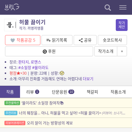
허물 끓이기
작가
제안
작가: 끼앵끼앵풀
작품공감
5
읽기목록
공유
숏코드복사
후원
작가소개
+
장르:
판타지
,
로맨스
태그:
#소일장
#물이라도
평점
×30
| 분량: 22매 | 성향:
소개: 아무리 진화를 거듭해도 연애는 어렵다네
더보기
작품
리뷰
단문응원
책갈피
작품소개
1
10
‘물이라도’ 소일장 참여작📚
추천셀렉션
너의 췌장을… 아니, 허물을 먹고 싶어! <허물 끓이기>
추천리뷰
(리뷰어: 소나기내린뒤해나)
오리 알이 가는 방향성의 계보
리뷰어큐레이션