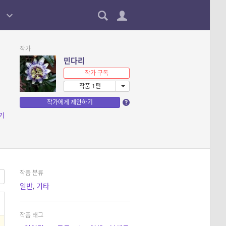
작가
민다리
작가 구독
작품 1편
작가에게 제안하기
기
작품 분류
일반
,
기타
작품 태그