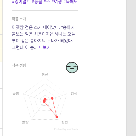
#영어덜트
#동물
#소
#여행
#북해도
작품 소개
어젯밤 검은 소가 태어났다. “송아지
돌보는 일은 처음이지?” 하나는 오늘
부터 검은 송아지의 누나가 되었다.
그런데 이 송...
더보기
작품 성향
참신
슬픔
감성
발랄
힐링
JS chart by amCharts