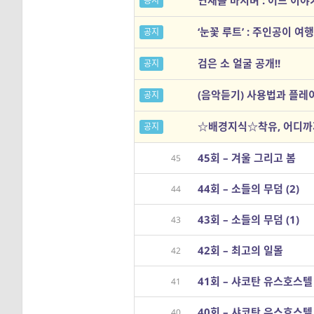
연재를 마치며 : 어느 이
공지
‘눈꽃 루트’ : 주인공이 여
공지
검은 소 얼굴 공개!!
공지
(음악듣기) 사용법과 플
공지
☆배경지식☆착유, 어디까지
공지
45회 – 겨울 그리고 봄
45
44회 – 소들의 무덤 (2)
44
43회 – 소들의 무덤 (1)
43
42회 – 최고의 일몰
42
41회 – 샤코탄 유스호스텔 
41
40회 – 샤코탄 유스호스텔 
40