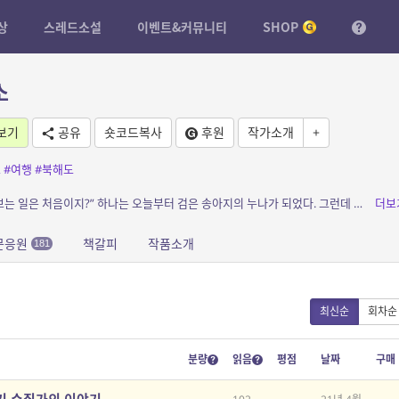
상
스레드소설
이벤트&커뮤니티
SHOP
소
보기
공유
숏코드복사
후원
작가소개
+
소
#여행
#북해도
소개: 어젯밤 검은 소가 태어났다. “송아지 돌보는 일은 처음이지?” 하나는 오늘부터 검은 송아지의 누나가 되었다. 그런데 이 송아지가 심상치 않다. 둘의 목장 생활...
더보
문응원
책갈피
작품소개
181
최신순
회차순
분량
읽음
평점
날짜
구매