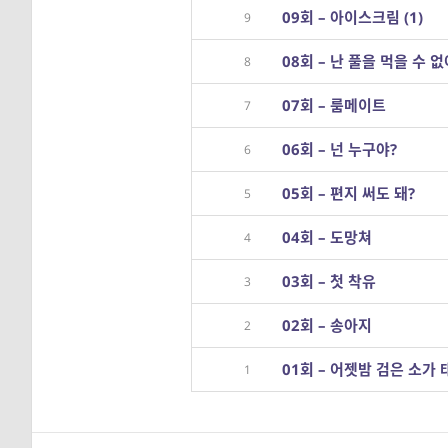
09회 – 아이스크림 (1)
9
08회 – 난 풀을 먹을 수 
8
07회 – 룸메이트
7
06회 – 넌 누구야?
6
05회 – 편지 써도 돼?
5
04회 – 도망쳐
4
03회 – 첫 착유
3
02회 – 송아지
2
01회 – 어젯밤 검은 소가
1