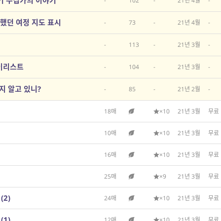
야기 수집가의 이야기
-
102
-
21년 4월
-
행했던 여정 지도 표시
-
73
-
21년 4월
-
-
113
-
21년 3월
-
레이리스트
-
104
-
21년 3월
-
 알고 있니?
-
85
-
21년 2월
-
18매
×10
21년 3월
무료
10매
×10
21년 3월
무료
16매
×10
21년 3월
무료
25매
×9
21년 3월
무료
(2)
24매
×10
21년 3월
무료
(1)
12매
×10
21년 3월
무료