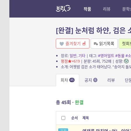
작품
리뷰
문학
[완결] 눈처럼 하얀, 검은 
즐겨찾기
읽기목록
첫회
장르:
일반
,
기타
| 태그:
#영어덜트
#동물
#
평점
×619
| 분량: 45회, 752매 | 성향:
회차
공지
리뷰
단
45
6
총 45회 ·
완결
순서
제목