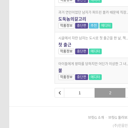
과거 연인이었던 남자가 퍼뜨린 몰카 때문에 직장..
도둑놈의갈고리
작품정보
중단편
추천
에디터
시골에서 자란 남자는 도시로 첫 출근을 한 날, 책..
첫 출근
작품정보
중단편
에디터
아이들에게 왕따를 당하지만 어딘가 이상한 그 녀..
불
작품정보
중단편
에디터
1
2
브릿G 소개
·
브릿G 둘러보
(주)민음인