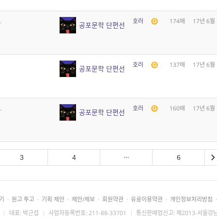
.
호러
174매
17년 6월
공포문학 단편선
.
호러
137매
17년 6월
공포문학 단편선
.
호러
160매
17년 6월
공포문학 단편선
3
4
6
기
·
원고 투고
·
기획 제안
·
제안/제보
·
회원약관
·
유료이용약관
·
개인정보처리방침
·
|
대표: 박근섭
|
사업자등록번호: 211-88-33701
|
통신판매업신고: 제2013-서울강남