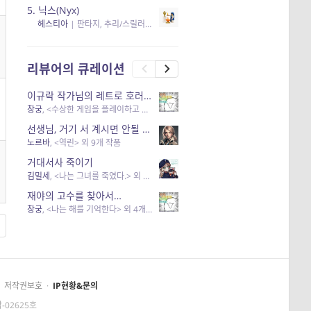
5.
닉스(Nyx)
헤스티아
|
판타지, 추리/스릴러
| 읽음
, 구독
, 응원434
×5
리뷰어의 큐레이션
이규락 작가님의 레트로 호러 리뷰
창궁
, <수상한 게임을 플레이하고 있어> 외 3개 작품
선생님, 거기 서 계시면 안될 것 같은데요-역할 클리셰를 비튼 작품들
노르바
, <역린> 외 9개 작품
거대서사 죽이기
김밀세
, <나는 그녀를 죽였다.> 외 1개 작품
재야의 고수를 찾아서…
창궁
, <나는 해를 기억한다> 외 4개 작품
저작권보호
·
IP현황&문의
-02625호