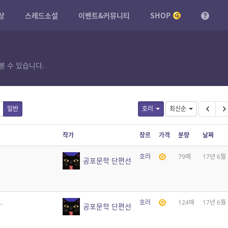
상
스레드소설
이벤트&커뮤니티
SHOP
볼 수 있습니다.
일반
호러
최신순
작가
장르
가격
분량
날짜
호러
79매
17년 6월
공포문학 단편선
.
호러
124매
17년 6월
공포문학 단편선