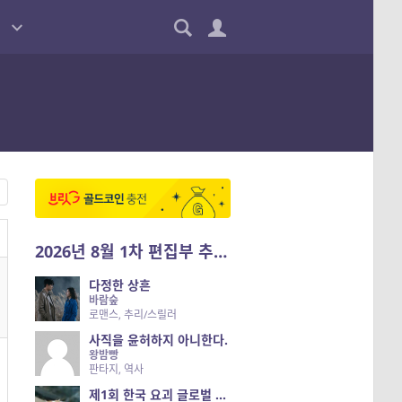
2026년 8월 1차 편집부 추천작
다정한 상흔
바람숲
로맨스, 추리/스릴러
사직을 윤허하지 아니한다.
왕밤빵
판타지, 역사
제1회 한국 요괴 글로벌 진출 공개 오디션 시즌 2 — 나는 요괴다