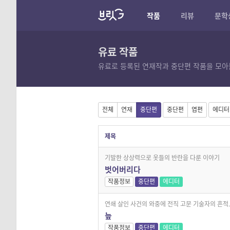
작품
리뷰
문학
유료 작품
유료로 등록된 연재작과 중단편 작품을 모아
전체
연재
중단편
중단편
엽편
에디터
제목
기발한 상상력으로 옷들의 반란을 다룬 이야기
벗어버리다
작품정보
중단편
에디터
연쇄 살인 사건의 와중에 전직 고문 기술자의 흔적..
늪
작품정보
중단편
에디터