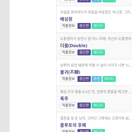
자살을 준비하다가 마음을 바로잡은 여고생. 그러..
배심원
작품정보
중단편
에디터
도플갱어가 당연시 된 어느 미래, 자신의 도플갱어..
더블(Double)
작품정보
중단편
에디터
남편의 유언 때문에 어쩔 수 없이 사이가 나쁜 시...
불귀(不歸)
작품정보
중단편
추천
에디터
혜성 지구 충돌 8시간 전, 인류의 종말을 예고한 ...
폭주
작품정보
중단편
에디터
결혼을 앞 둔 남자, 고아인 그에게는 고양이와 얽...
플루토의 후예
작품정보
중단편
에디터