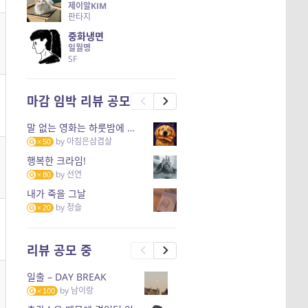
제이알KIM
판타지
중화냉면
일월명
SF
마감 임박 리뷰 공모
말 없는 영화는 하룻밤에 몇 리를 갈 수 있을까
by
아침은삼겹살
50
행복한 크라임!
by
선연
80
내가 죽을 그날
by
청슬
20
리뷰 공모 중
일출 – DAY BREAK
by
남이랑
100