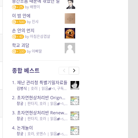
층간소음 때문에 겪었던 일
by
배짱이
25
이 밤 안에
by
진샤
500
손 안의 먼지
by
아침은삼겹살
40
학교 괴담
by
아빠딸
100
종합 베스트
1.
재난 관리청 특별기밀자료들
김병식
|
호러
| 읽음
, 구독
, 응원95, 리뷰3
×5
2.
초자연현상처리반 Orignal + True Ending
창궁
|
판타지, 호러
| 읽음
, 구독
, 응원6
×5
3.
초자연현상처리반 Renewal
창궁
|
판타지, 호러
| 읽음
, 구독
, 응원82, 리뷰4
×5
4.
논개놀이
창궁
|
호러, 로맨스
| 읽음
, 공감11, 응원25
×5