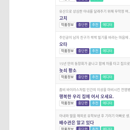
유산으로 상심한 아내를 달래주기 위해 무작정 여..
고치
작품정보
중단편
추천
에디터
주인공이 남자 친구가 싹싹 빌기를 바라는 마음에 ..
오타
작품정보
중단편
추천
에디터
15년 만의 동창회가 끝나고 함께 차를 타고 집으로.
놋쇠 황소
작품정보
중단편
추천
에디터
좀비 바이러스처럼 인간의 이성을 마비시킨 전염병.
행복한 우리 집에 어서 오세요.
작품정보
중단편
추천
에디터
아내와 딸을 해외로 유학보낸 후 기러기 아빠로 생..
배수관은 알고 있다
작품정보
중단편
추천
에디터