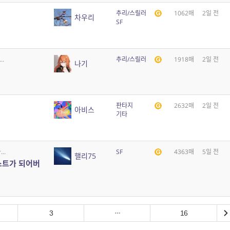
추리/스릴러
1062매
2일 전
차우리
SF
.
추리/스릴러
1918매
2일 전
나기
판타지
2632매
2일 전
아비스
기타
..
SF
4363매
5일 전
핼리75
스트가 되어버
3
16