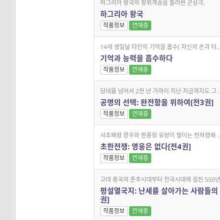
하그리아 왕국의 왕위계승을 둘러싼 군상극.
하그리아 왕국
작품정보
연재중
14세 생일날 타인의 기억을 흡수( 자신의 손과 타..
기억과 능력을 흡수하다
작품정보
연재중
당대를 넘어서 2천 년 가까이 지난 지금까지도 그 ..
공명의 선택: 완전함을 위하여[전3권]
작품정보
연재중
서초패왕 항우와 한중왕 유방이 벌이는 천하쟁패 ..
초한전쟁: 영웅은 없다[전4권]
작품정보
연재중
고대 중국의 춘추시대부터 전국시대에 걸친 550년.
평설열국지: 난세를 살아가는 사람들의 
권]
작품정보
연재중