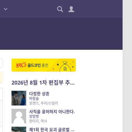
2026년 8월 1차 편집부 추천작
다정한 상흔
바람숲
로맨스, 추리/스릴러
사직을 윤허하지 아니한다.
왕밤빵
판타지, 역사
제1회 한국 요괴 글로벌 진출 공개 오디션 시즌 2 — 나는 요괴다