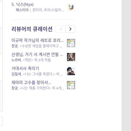
5.
닉스(Nyx)
헤스티아
|
판타지, 추리/스릴러
| 읽음
, 구독
, 응원434
×5
리뷰어의 큐레이션
이규락 작가님의 레트로 호러 리뷰
창궁
, <수상한 게임을 플레이하고 있어> 외 3개 작품
선생님, 거기 서 계시면 안될 것 같은데요-역할 클리셰를 비튼 작품들
노르바
, <역린> 외 9개 작품
거대서사 죽이기
김밀세
, <나는 그녀를 죽였다.> 외 1개 작품
재야의 고수를 찾아서…
창궁
, <나는 해를 기억한다> 외 4개 작품