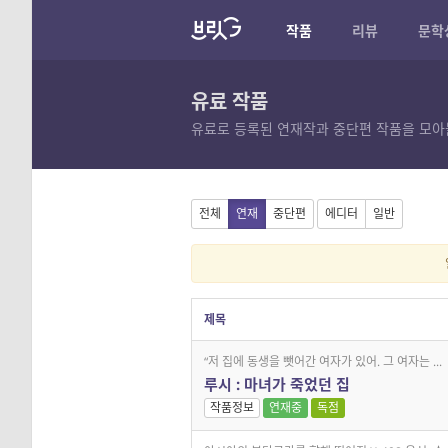
작품
리뷰
문학
유료 작품
유료로 등록된 연재작과 중단편 작품을 모아
전체
연재
중단편
에디터
일반
제목
“저 집에 동생을 뺏어간 여자가 있어. 그 여자는 ...
루시 : 마녀가 죽었던 집
작품정보
연재중
독점