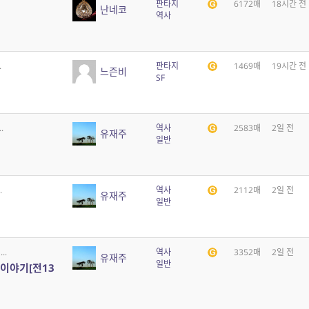
판타지
6172매
18시간 전
난네코
역사
.
판타지
1469매
19시간 전
느즌비
SF
.
역사
2583매
2일 전
유재주
일반
.
역사
2112매
2일 전
유재주
일반
..
역사
3352매
2일 전
유재주
일반
이야기[전13