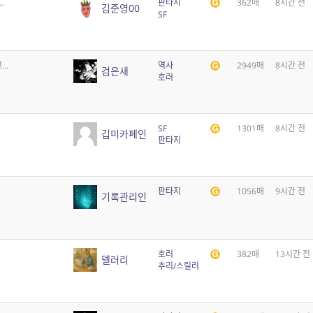
.
판타지
362매
8시간 전
김준영00
SF
..
역사
2949매
8시간 전
검은새
호러
SF
1301매
8시간 전
깁미카페인
판타지
판타지
1056매
9시간 전
기록관리인
호러
382매
13시간 전
델러리
추리/스릴러