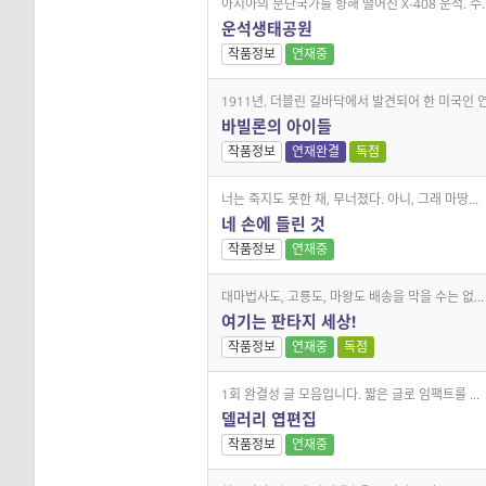
아시아의 분단국가를 향해 떨어진 X-408 운석. 수..
운석생태공원
작품정보
연재중
1911년. 더블린 길바닥에서 발견되어 한 미국인 연.
바빌론의 아이들
작품정보
연재완결
독점
너는 죽지도 못한 채, 무너졌다. 아니, 그래 마땅...
네 손에 들린 것
작품정보
연재중
대마법사도, 고룡도, 마왕도 배송을 막을 수는 없...
여기는 판타지 세상!
작품정보
연재중
독점
1회 완결성 글 모음입니다. 짧은 글로 임팩트를 ...
델러리 엽편집
작품정보
연재중