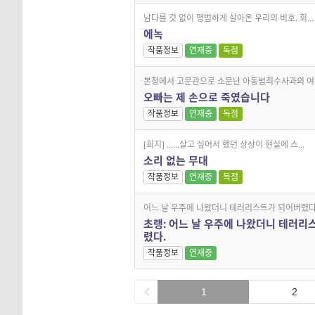
남다를 것 없이 평범하게 살아온 우리의 비호. 회...
에녹
작품정보
연재중
독점
본청에서 고문관으로 소문난 아동범죄수사과의 여..
오빠는 제 손으로 죽였습니다
작품정보
연재중
독점
[희지] ......살고 싶어서 했던 상상이 현실에 스...
소리 없는 무대
작품정보
연재중
독점
어느 날 우주에 나왔더니 테러리스트가 되어버렸다.
초랭: 어느 날 우주에 나왔더니 테러리
렸다.
작품정보
연재중
1
2