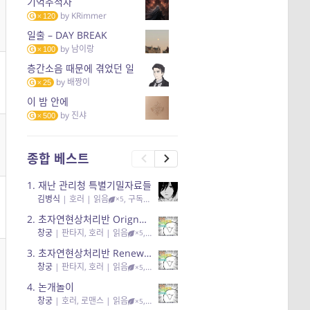
기억추적자
by
KRimmer
120
일출 – DAY BREAK
by
남이랑
100
층간소음 때문에 겪었던 일
by
배짱이
25
이 밤 안에
by
진샤
500
종합 베스트
1.
재난 관리청 특별기밀자료들
김병식
|
호러
| 읽음
, 구독
, 응원95, 리뷰3
×5
2.
초자연현상처리반 Orignal + True Ending
창궁
|
판타지, 호러
| 읽음
, 구독
, 응원6
×5
3.
초자연현상처리반 Renewal
창궁
|
판타지, 호러
| 읽음
, 구독
, 응원82, 리뷰4
×5
4.
논개놀이
창궁
|
호러, 로맨스
| 읽음
, 공감11, 응원25
×5