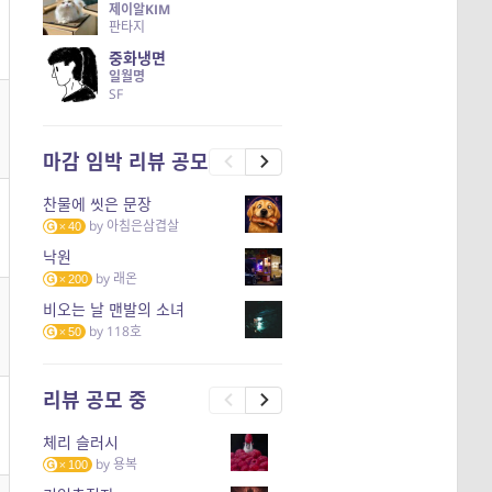
제이알KIM
판타지
중화냉면
일월명
SF
마감 임박 리뷰 공모
찬물에 씻은 문장
by
아침은삼겹살
40
낙원
by
래온
200
비오는 날 맨발의 소녀
by
118호
50
리뷰 공모 중
체리 슬러시
by
용복
100