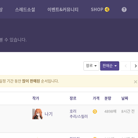
상
스레드소설
이벤트&커뮤니티
SHOP
볼 수 있습니다.
장르
판매순
×
일정 기간 동안
많이 판매된
순서입니다.
작가
장르
가격
분량
날짜
호러
4898매
8시간 전
나기
추리/스릴러