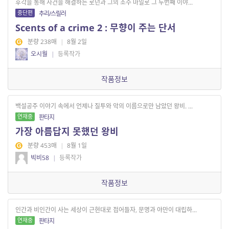
후각을 통해 사건을 해결하는 로넌과 그의 조수 마일로 그 두번째 이야...
중단편
추리/스릴러
Scents of a crime 2 : 무향이 주는 단서
분량 238매
|
8월 2일
오시월
|
등록작가
작품정보
백설공주 이야기 속에서 언제나 질투와 악의 이름으로만 남았던 왕비. ...
연재중
판타지
가장 아름답지 못했던 왕비
분량 453매
|
8월 1일
빅비58
|
등록작가
작품정보
인간과 비인간이 사는 세상이 근현대로 접어들자, 문명과 야만이 대립하...
연재중
판타지