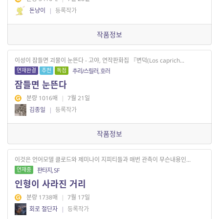
돈냥이
|
등록작가
작품정보
이성이 잠들면 괴물이 눈뜬다 - 고야, 연작판화집 『변덕(Los caprich...
연재완결
추천
독점
추리/스릴러, 호러
잠들면 눈뜬다
분량 1016매
|
7월 21일
김종일
|
등록작가
작품정보
이것은 언어모델 클로드와 제미나이 지피티들과 매번 관측이 무슨내용인...
연재중
판타지, SF
인형이 사라진 거리
분량 1738매
|
7월 17일
회로 절단자
|
등록작가