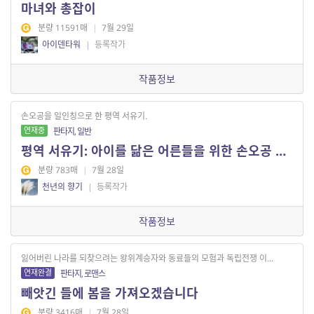
마녀와 총잡이
분량 11591매
|
7월 29일
아이덴타워
|
등록작가
작품정보
손오공을 일인칭으로 한 평역 서유기.
연재중
판타지, 일반
평역 서유기: 아이를 닮은 어른들을 위한 손오공 이야기[전10권]
분량 783매
|
7월 28일
천년의 향기
|
등록작가
작품정보
잃어버린 나라를 되찾으려는 왕위계승자와 동료들의 모험과 독립전쟁 이...
연재완결
판타지, 로맨스
빼앗긴 들에 봄을 가져오겠습니다
분량 3416매
|
7월 28일