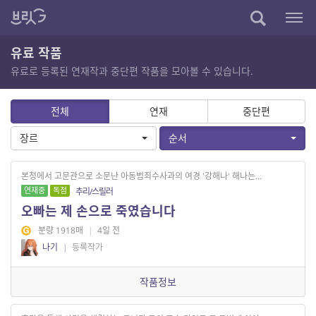
유료 작품
유료로 등록된 연재작과 중단편 작품을 모아볼 수 있습니다.
전체
연재
중단편
장르
순서
본청에서 고문관으로 소문난 아동범죄수사과의 여경 '강해나' 해나는...
연재중
독점
추리/스릴러
오빠는 제 손으로 죽였습니다
분량 1918매
|
4일 전
나기
|
등록작가
작품정보