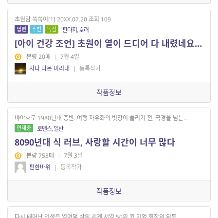
초원맘 쑥쑥이[1] 20XX.07.20 조회 109
엽편
추천
독점
판타지, 호러
[아이 건강 조언] 초원이 열이 드디어 다 내렸네요ㅜㅜ
분량 20매
|
7월 4일
자다 나온 미리내
|
등록작가
작품정보
바야흐로 1980년대 중반. 여행 자유화의 빗장이 풀리기 전, 국경을 넘는...
연재중
로맨스, 일반
8090년대 식 러브, 사랑할 시간이 너무 많다
분량 753매
|
7월 3일
편한바위
|
등록작가
작품정보
다시 태어난 인생은 열여덟 살의 제계 서열 50위 권 기업 회장의 외동 ...