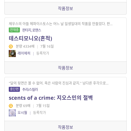
작품정보
제우스의 아들 헤파이스토스는 어느 날 일생일대의 작품을 만들었다. 판...
연재중
판타지, 로맨스
테스티모니오(흔적)
분량 4334매
|
7월 16일
레이에히
|
등록작가
작품정보
"달의 뒷면은 볼 수 없어. 죽은 사람의 진심과 같지." 남다른 후각으로...
중단편
추리/스릴러
scents of a crime: 지오스민의 절벽
분량 69매
|
7월 15일
오시월
|
등록작가
작품정보