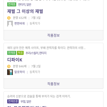
연재중
판타지, 일반
재벌 그 이상의 재벌
분량 432매
|
7월 3일
편한바위
|
등록작가
작품정보
재미 삼아 만든 예측 사이트, 부패 권력자를 죽이다. 권력자의 사망...
연재중
독점
추리/스릴러, 판타지
디파이K
분량 846매
|
7월 2일
알로하이
|
등록작가
작품정보
승려의 신분으로 검술을 통해 부처가 되는 검객 이야기.
연재완결
무협, 일반