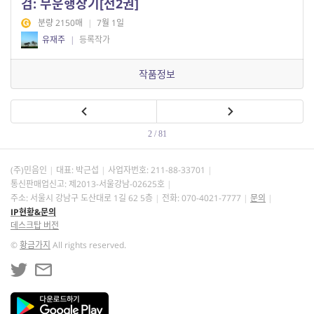
검: 무운행장기[전2권]
분량 2150매
|
7월 1일
유재주
|
등록작가
작품정보
2 / 81
(주)민음인
대표: 박근섭
사업자번호:
211-88-33701
통신판매업신고: 제2013-서울강남-02625호
주소: 서울시 강남구 도산대로 1길 62 5층
전화: 070-4021-7777
문의
IP현황&문의
데스크탑 버전
©
황금가지
All rights reserved.