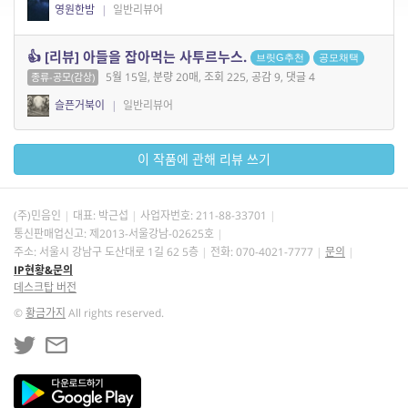
영원한밤
|
일반리뷰어
👍 [리뷰] 아들을 잡아먹는 사투르누스.
브릿G추천
공모채택
5월 15일, 분량 20매, 조회 225, 공감 9, 댓글 4
종류-공모(감상)
슬픈거북이
|
일반리뷰어
이 작품에 관해 리뷰 쓰기
(주)민음인
대표: 박근섭
사업자번호:
211-88-33701
통신판매업신고: 제2013-서울강남-02625호
주소: 서울시 강남구 도산대로 1길 62 5층
전화: 070-4021-7777
문의
IP현황&문의
데스크탑 버전
©
황금가지
All rights reserved.