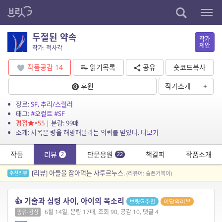
두절된 약속
작가
제안
작가: 적사각
작품공감
14
읽기목록
공유
숏코드복사
후원
작가소개
+
장르:
SF
,
추리/스릴러
태그:
#오컬트
#SF
평점
×55
| 분량: 99매
소개: 서옥은 령을 해방해달라는 의뢰를 받았다.
더보기
작품
리뷰
단문응원
책갈피
작품소개
2
22
[리뷰] 아들을 잡아먹는 사투르누스.
추천리뷰
(리뷰어: 슬픈거북이)
👍 기술과 심령 사이, 아이의 목소리
브릿G추천
이달의리뷰
6월 14일, 분량 17매, 조회 90, 공감 10, 댓글 4
종류-감상