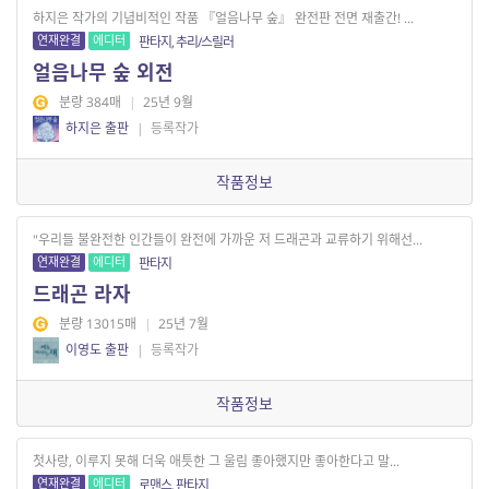
하지은 작가의 기념비적인 작품 『얼음나무 숲』 완전판 전면 재출간! ...
연재완결
에디터
판타지, 추리/스릴러
얼음나무 숲 외전
분량 384매
|
25년 9월
하지은 출판
|
등록작가
작품정보
"우리들 불완전한 인간들이 완전에 가까운 저 드래곤과 교류하기 위해선...
연재완결
에디터
판타지
드래곤 라자
분량 13015매
|
25년 7월
이영도 출판
|
등록작가
작품정보
첫사랑, 이루지 못해 더욱 애틋한 그 울림 좋아했지만 좋아한다고 말...
연재완결
에디터
로맨스, 판타지