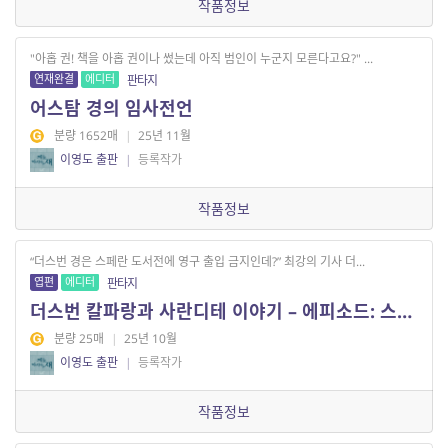
작품정보
"아홉 권! 책을 아홉 권이나 썼는데 아직 범인이 누군지 모른다고요?" ...
연재완결
에디터
판타지
어스탐 경의 임사전언
분량 1652매
|
25년 11월
이영도 출판
|
등록작가
작품정보
“더스번 경은 스페란 도서전에 영구 출입 금지인데?” 최강의 기사 더...
엽편
에디터
판타지
더스번 칼파랑과 사란디테 이야기 – 에피소드: 스페란 도서전에서
분량 25매
|
25년 10월
이영도 출판
|
등록작가
작품정보