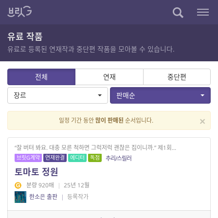
유료 작품
유료로 등록된 연재작과 중단편 작품을 모아볼 수 있습니다.
전체
연재
중단편
장르
판매순
×
일정 기간 동안
많이 판매된
순서입니다.
“잘 버텨 봐요. 대충 모른 척하면 그럭저럭 괜찮은 집이니까.” 제1회...
브릿G계약
연재완결
에디터
독점
추리/스릴러
토마토 정원
분량 920매
|
25년 12월
한소은 출판
|
등록작가