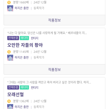
분량 1660매
|
24년 12월
하지은 출판
|
등록작가
작품정보
"나는 다 알아요. 당신은 나를 사랑하게 될 거예요." 베르네욜이 지...
연재완결
에디터
판타지
오만한 자들의 황야
분량 1145매
|
24년 12월
하지은 출판
|
등록작가
작품정보
"그대는 사랑이 그 사람을 껴안고 죽어 버리고 싶은 것이라 했다. 하지...
연재완결
에디터
판타지
모래선혈
분량 1362매
|
24년 12월
하지은 출판
|
등록작가