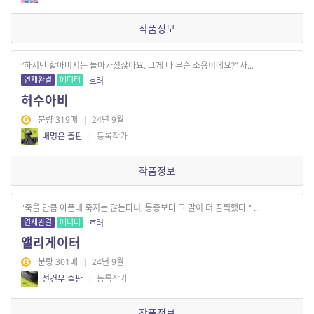
작품정보
“하지만 할아버지는 돌아가셨잖아요. 그게 다 무슨 소용이에요?” 사...
연재완결
에디터
호러
허수아비
분량 319매
|
24년 9월
배명은 출판
|
등록작가
작품정보
"죽을 만큼 아픈데 죽지는 않는다니, 통증보다 그 말이 더 끔찍했다." ...
연재완결
에디터
호러
앨리게이터
분량 301매
|
24년 9월
전건우 출판
|
등록작가
작품정보