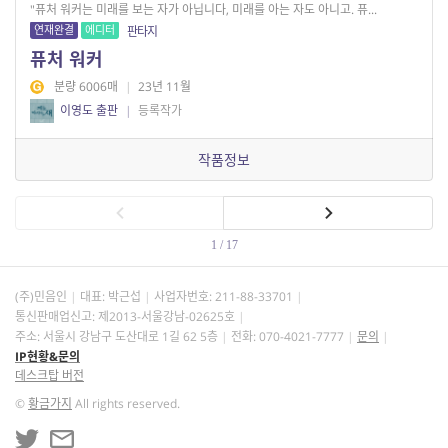
"퓨처 워커는 미래를 보는 자가 아닙니다, 미래를 아는 자도 아니고. 퓨...
연재완결
에디터
판타지
퓨처 워커
분량 6006매
|
23년 11월
이영도 출판
|
등록작가
작품정보
1 / 17
(주)민음인
대표: 박근섭
사업자번호:
211-88-33701
통신판매업신고: 제2013-서울강남-02625호
주소: 서울시 강남구 도산대로 1길 62 5층
전화: 070-4021-7777
문의
IP현황&문의
데스크탑 버전
©
황금가지
All rights reserved.