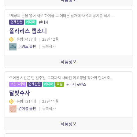
“새장의 문을 열어 새로 하여금 그 메마른 날개에 자유의 공기를 적시...
연재완결
에디터
판타지
폴라리스 랩소디
분량 7457매
|
23년 12월
이영도 출판
|
등록작가
작품정보
주어진 시간은 단 일주일, 그때까지 사라진 여고생을 찾아야 한다! 조...
브릿G계약
연재완결
에디터
독점
판타지, 로맨스
달빛수사
분량 1314매
|
23년 11월
연여름 출판
|
등록작가
작품정보