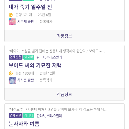
내가 죽기 일주일 전
분량 671매
|
25년 4월
서은채 출판
|
등록작가
작품정보
"아이야, 소원을 빌기 전에는 신중하게 생각해야 한단다." 보이드 씨...
연재완결
에디터
판타지, 추리/스릴러
보이드 씨의 기묘한 저택
분량 1303매
|
24년 12월
하지은 출판
|
등록작가
작품정보
"당신도 한 여자한테 미쳐서 3년을 낭비해 보시라. 이 정도는 하게 되...
연재완결
에디터
판타지, 추리/스릴러
눈사자와 여름