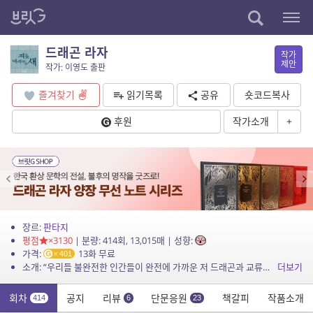
드래곤 라자
작가
제안
작가: 이영도 출판
즐겨찾기
읽기목록
공유
숏코드복사
후원
작가소개
+
장르:
판타지
평점
×3130
| 분량: 414회, 13,015매 | 성향:
가격:
13화 무료
401
소개: “우리들 불완전한 인간들이 완전에 가까운 저 드래곤과 교류하기 위해선 드래곤 라자가 필요한 것이오.” 무한한 상상력, 깊이 있는 세계관과 뛰어난 작품성으로 한...
더보기
회차
공지
리뷰
단문응원
책갈피
작품소개
414
6
23