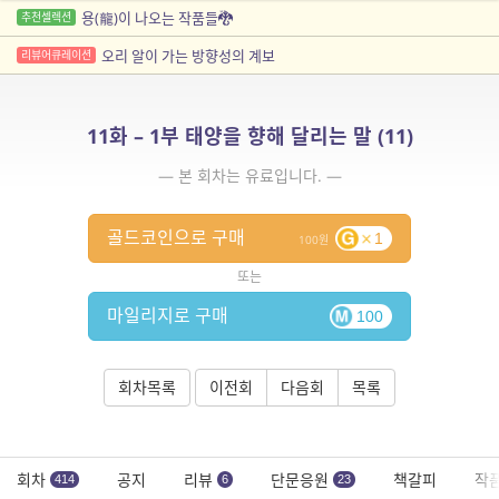
용(龍)이 나오는 작품들🐉
추천셀렉션
오리 알이 가는 방향성의 계보
리뷰어큐레이션
11화 – 1부 태양을 향해 달리는 말 (11)
— 본 회차는 유료입니다. —
골드코인으로 구매
1
100
또는
마일리지로 구매
100
회차목록
이전회
다음회
목록
회차
공지
리뷰
단문응원
책갈피
작
414
6
23