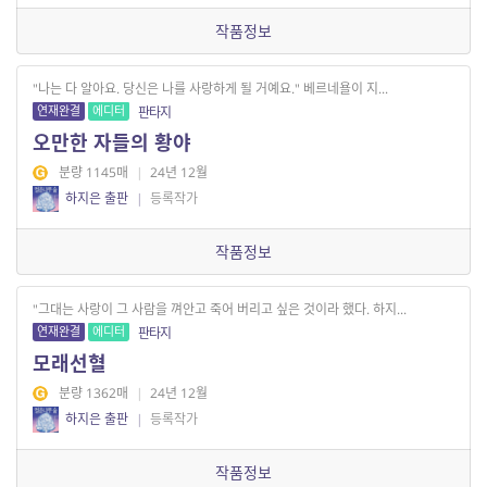
작품정보
"나는 다 알아요. 당신은 나를 사랑하게 될 거예요." 베르네욜이 지...
연재완결
에디터
판타지
오만한 자들의 황야
분량 1145매
|
24년 12월
하지은 출판
|
등록작가
작품정보
"그대는 사랑이 그 사람을 껴안고 죽어 버리고 싶은 것이라 했다. 하지...
연재완결
에디터
판타지
모래선혈
분량 1362매
|
24년 12월
하지은 출판
|
등록작가
작품정보