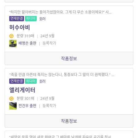
“하지만 할아버지는 돌아가셨잖아요. 그게 다 무슨 소용이에요?” 사...
연재완결
에디터
호러
허수아비
분량 319매
|
24년 9월
배명은 출판
|
등록작가
작품정보
"죽을 만큼 아픈데 죽지는 않는다니, 통증보다 그 말이 더 끔찍했다." ...
연재완결
에디터
호러
앨리게이터
분량 301매
|
24년 9월
전건우 출판
|
등록작가
작품정보
“새장의 문을 열어 새로 하여금 그 메마른 날개에 자유의 공기를 적시...