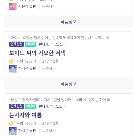
서은채 출판
|
등록작가
작품정보
"아이야, 소원을 빌기 전에는 신중하게 생각해야 한단다." 보이드 씨...
연재완결
에디터
판타지, 추리/스릴러
보이드 씨의 기묘한 저택
분량 1303매
|
24년 12월
하지은 출판
|
등록작가
작품정보
"당신도 한 여자한테 미쳐서 3년을 낭비해 보시라. 이 정도는 하게 되...
연재완결
에디터
판타지, 추리/스릴러
눈사자와 여름
분량 1660매
|
24년 12월
하지은 출판
|
등록작가