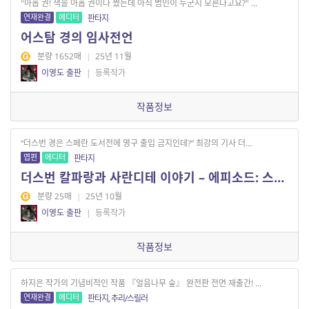
"아홉 권! 책을 아홉 권이나 썼는데 아직 범인이 누군지 모른다고요?" ...
연재완결
에디터
판타지
어스탐 경의 임사전언
분량 1652매
|
25년 11월
이영도 출판
|
등록작가
작품정보
“더스번 경은 스페란 도서전에 영구 출입 금지인데?” 최강의 기사 더...
엽편
에디터
판타지
더스번 칼파랑과 사란디테 이야기 – 에피소드: 스페란 도서전에서
분량 25매
|
25년 10월
이영도 출판
|
등록작가
작품정보
하지은 작가의 기념비적인 작품 『얼음나무 숲』 완전판 전면 재출간! ...
연재완결
에디터
판타지, 추리/스릴러