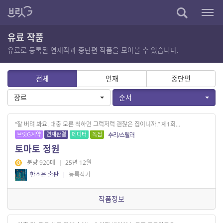
유료 작품
유료로 등록된 연재작과 중단편 작품을 모아볼 수 있습니다.
전체
연재
중단편
장르
순서
“잘 버텨 봐요. 대충 모른 척하면 그럭저럭 괜찮은 집이니까.” 제1회...
브릿G계약
연재완결
에디터
독점
추리/스릴러
토마토 정원
분량 920매
|
25년 12월
한소은 출판
|
등록작가
작품정보