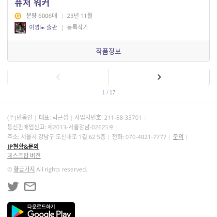
퓨처 워커
분량 6006매
|
23년 11월
이영도 출판
|
등록작가
작품정보
1 / 17
(주)민음인
대표: 박근섭
사업자번호:
211-88-33701
통신판매업신고: 제2013-서울강남-02625호
주소: 서울시 강남구 도산대로 1길 62 5층
전화: 070-4021-7777
문의
IP현황&문의
데스크탑 버전
©
황금가지
All rights reserved.