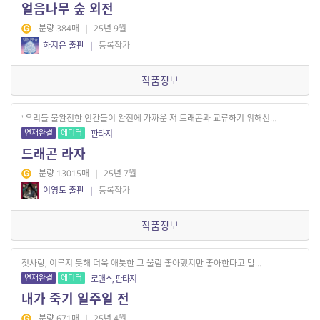
얼음나무 숲 외전
분량 384매
|
25년 9월
하지은 출판
|
등록작가
작품정보
"우리들 불완전한 인간들이 완전에 가까운 저 드래곤과 교류하기 위해선...
연재완결
에디터
판타지
드래곤 라자
분량 13015매
|
25년 7월
이영도 출판
|
등록작가
작품정보
첫사랑, 이루지 못해 더욱 애틋한 그 울림 좋아했지만 좋아한다고 말...
연재완결
에디터
로맨스, 판타지
내가 죽기 일주일 전
분량 671매
|
25년 4월