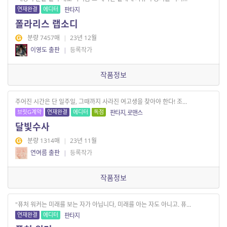
연재완결
에디터
판타지
폴라리스 랩소디
분량 7457매
|
23년 12월
이영도 출판
|
등록작가
작품정보
주어진 시간은 단 일주일, 그때까지 사라진 여고생을 찾아야 한다! 조...
브릿G계약
연재완결
에디터
독점
판타지, 로맨스
달빛수사
분량 1314매
|
23년 11월
연여름 출판
|
등록작가
작품정보
"퓨처 워커는 미래를 보는 자가 아닙니다, 미래를 아는 자도 아니고. 퓨...
연재완결
에디터
판타지