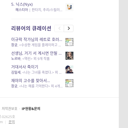
5.
닉스(Nyx)
헤스티아
|
판타지, 추리/스릴러
| 읽음
, 구독
, 응원434
×5
리뷰어의 큐레이션
이규락 작가님의 레트로 호러 리뷰
창궁
, <수상한 게임을 플레이하고 있어> 외 3개 작품
선생님, 거기 서 계시면 안될 것 같은데요-역할 클리셰를 비튼 작품들
노르바
, <역린> 외 9개 작품
거대서사 죽이기
김밀세
, <나는 그녀를 죽였다.> 외 1개 작품
재야의 고수를 찾아서…
창궁
, <나는 해를 기억한다> 외 4개 작품
저작권보호
·
IP현황&문의
-02625호
om
|
문의