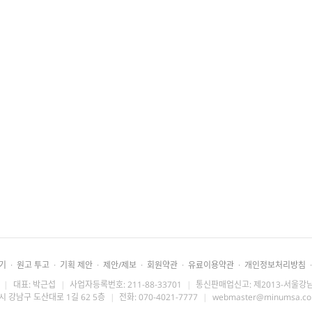
기
·
원고 투고
·
기획 제안
·
제안/제보
·
회원약관
·
유료이용약관
·
개인정보처리방침
·
|
대표: 박근섭
|
사업자등록번호: 211-88-33701
|
통신판매업신고: 제2013-서울강남
시 강남구 도산대로 1길 62 5층
|
전화: 070-4021-7777
|
webmaster@minumsa.c