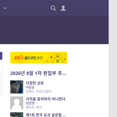
2026년 8월 1차 편집부 추천작
다정한 상흔
바람숲
로맨스, 추리/스릴러
사직을 윤허하지 아니한다.
왕밤빵
판타지, 역사
제1회 한국 요괴 글로벌 진출 공개 오디션 시즌 2 — 나는 요괴다