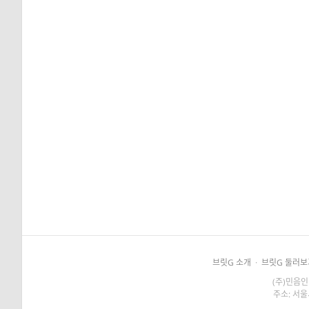
브릿G 소개
·
브릿G 둘러보
(주)민음인
주소: 서울