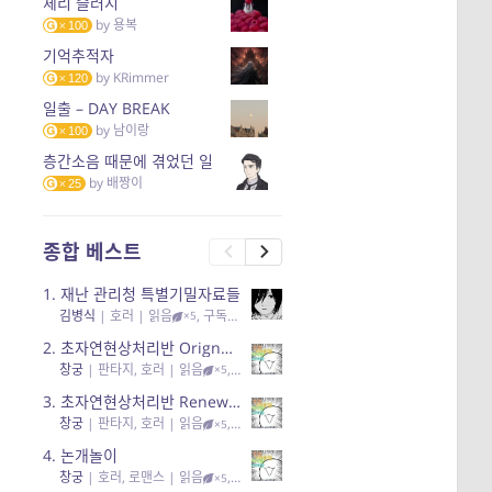
체리 슬러시
by
용복
100
기억추적자
by
KRimmer
120
일출 – DAY BREAK
by
남이랑
100
층간소음 때문에 겪었던 일
by
배짱이
25
종합 베스트
1.
재난 관리청 특별기밀자료들
김병식
|
호러
| 읽음
, 구독
, 응원95, 리뷰3
×5
2.
초자연현상처리반 Orignal + True Ending
창궁
|
판타지, 호러
| 읽음
, 구독
, 응원6
×5
3.
초자연현상처리반 Renewal
창궁
|
판타지, 호러
| 읽음
, 구독
, 응원82, 리뷰4
×5
4.
논개놀이
창궁
|
호러, 로맨스
| 읽음
, 공감11, 응원25
×5