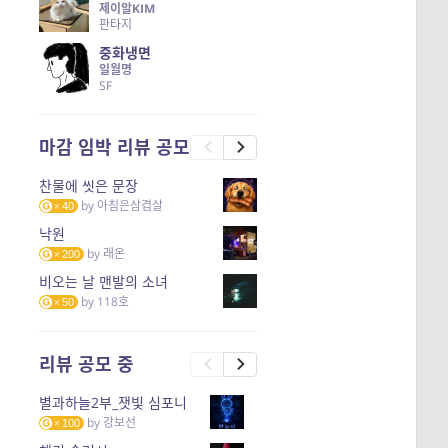
제이알KIM
판타지
중화냉면
일월명
SF
마감 임박 리뷰 공모
찬물에 씻은 문장
by
아침은삼겹살
40
낙원
by
래온
200
비오는 날 맨발의 소녀
by
118호
50
리뷰 공모 중
별과하늘2부_잿빛 심포니
by
강보선
100