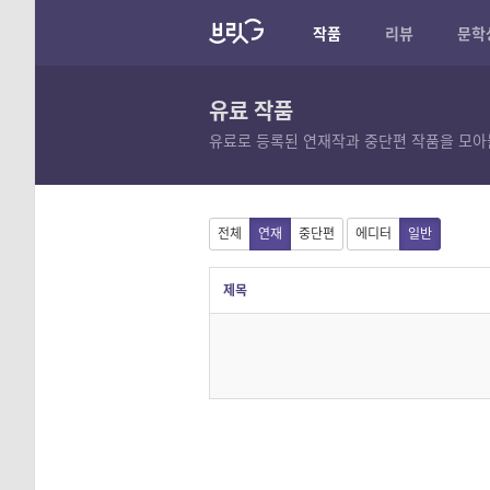
작품
리뷰
문학
유료 작품
유료로 등록된 연재작과 중단편 작품을 모아
전체
연재
중단편
에디터
일반
제목