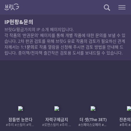
IP현황&문의
브릿G/황금가지의 IP 소개 페이지입니다.
각 작품의 '판권문의' 페이지를 통해 개별 작품에 대한 문의를 보낼 수 있
습니다. 2차 판권 검토를 위해 브릿G 유료 작품의 검토가 필요하신 관계
자께서는
1:1문의
로 작품 열람을 신청해 주시면 검토 방법을 안내해 드
립니다. 종이책/전자책 출간작은 검토용 도서를 보내드릴 수 있습니다.
잠들면 눈뜬다
자력구제금지
더 셋(The 3ET)
잔존의
#추리 #스릴러 #악인 #로드레이지
#로맨스릴러 #추리 #여성서사 #사적제재
#스페이스오페라 #우주활극
#추리 