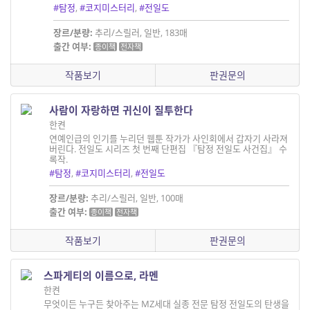
#탐정
,
#코지미스터리
,
#전일도
장르/분량:
추리/스릴러, 일반, 183매
출간 여부:
종이책
전자책
작품보기
판권문의
사람이 자랑하면 귀신이 질투한다
한켠
연예인급의 인기를 누리던 웹툰 작가가 사인회에서 갑자기 사라져
버린다. 전일도 시리즈 첫 번째 단편집 『탐정 전일도 사건집』 수
록작.
#탐정
,
#코지미스터리
,
#전일도
장르/분량:
추리/스릴러, 일반, 100매
출간 여부:
종이책
전자책
작품보기
판권문의
스파게티의 이름으로, 라멘
한켠
무엇이든 누구든 찾아주는 MZ세대 실종 전문 탐정 전일도의 탄생을