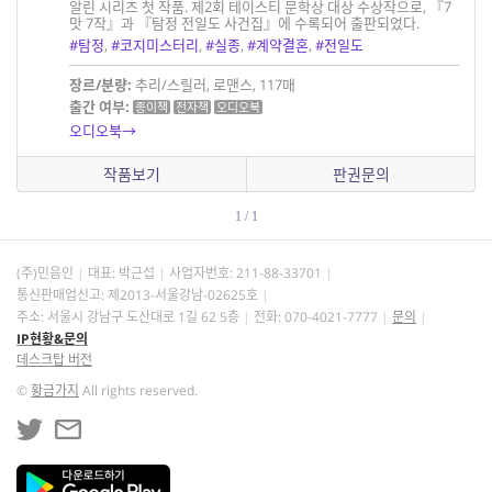
알린 시리즈 첫 작품. 제2회 테이스티 문학상 대상 수상작으로, 『7
맛 7작』과 『탐정 전일도 사건집』에 수록되어 출판되었다.
#탐정
,
#코지미스터리
,
#실종
,
#계약결혼
,
#전일도
장르/분량:
추리/스릴러, 로맨스, 117매
출간 여부:
종이책
전자책
오디오북
오디오북→
작품보기
판권문의
1 / 1
(주)민음인
대표: 박근섭
사업자번호:
211-88-33701
통신판매업신고: 제2013-서울강남-02625호
주소: 서울시 강남구 도산대로 1길 62 5층
전화: 070-4021-7777
문의
IP현황&문의
데스크탑 버전
©
황금가지
All rights reserved.