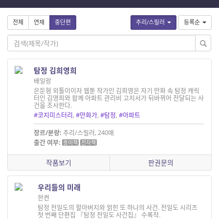
전체
연재
중단편
추리/스릴러
등록순
탐정 김희영희
배일랑
은둔형 외톨이이자 웹툰 작가인 김희영은 자기 만화 속 탐정 캐릭
터인 김영희와 함께 아파트 관리비 고지서가 뒤바뀌어 전달되는 사
건을 조사한다.
#코지미스터리
,
#만화가
,
#탐정
,
#아파트
장르/분량:
추리/스릴러, 240매
출간 여부:
종이책
전자책
작품보기
판권문의
우리들의 미래
한켠
탐정 전일도의 할아버지와 얽힌 또 하나의 사건. 전일도 시리즈
첫 번째 단편집 『탐정 전일도 사건집』 수록작.