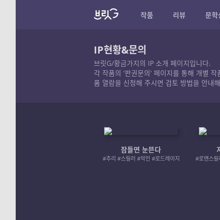
작품
리뷰
문학
IP현황&문의
브릿G/황금가지의 IP 소개 페이지입니다.
각 작품의 '판권문의' 페이지를 통해 개별 
품 열람을 신청해 주시면 검토 방법을 안내해
잠들면 눈뜬다
#추리 #스릴러 #악인 #로드레이지