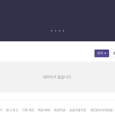
호러
데이터가 없습니다.
기
·
원고 투고
·
기획 제안
·
제안/제보
·
회원약관
·
유료이용약관
·
개인정보처리방침
·