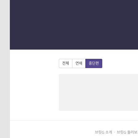
1
2
3
4
전체
연재
중단편
브릿G 소개
·
브릿G 둘러보