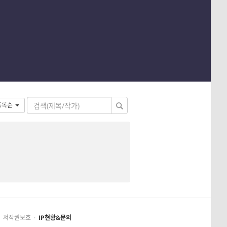
등록순
저작권보호
·
IP현황&문의