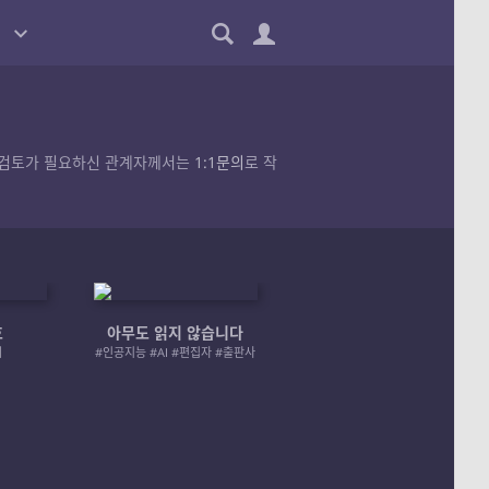
품의 검토가 필요하신 관계자께서는
1:1문의
로 작
호
아무도 읽지 않습니다
엄마 A 그리고 좀비
러
#인공지능 #AI #편집자 #출판사
#좀비 #모녀 #재난 #성장물