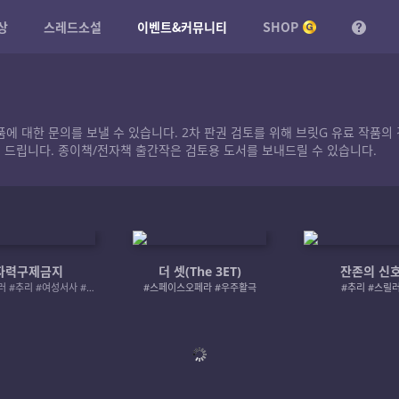
상
스레드소설
이벤트&커뮤니티
SHOP
작품에 대한 문의를 보낼 수 있습니다. 2차 판권 검토를 위해 브릿G 유료 작
 드립니다. 종이책/전자책 출간작은 검토용 도서를 보내드릴 수 있습니다.
자력구제금지
더 셋(The 3ET)
잔존의 신
#로맨스릴러 #추리 #여성서사 #사적제재
#스페이스오페라 #우주활극
#추리 #스릴