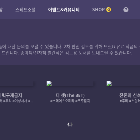
상
스레드소설
이벤트&커뮤니티
SHOP
작품에 대한 문의를 보낼 수 있습니다. 2차 판권 검토를 위해 브릿G 유료 작
 드립니다. 종이책/전자책 출간작은 검토용 도서를 보내드릴 수 있습니다.
자력구제금지
더 셋(The 3ET)
잔존의 신
#로맨스릴러 #추리 #여성서사 #사적제재
#스페이스오페라 #우주활극
#추리 #스릴