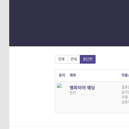
1
2
3
4
전체
연재
중단편
표지
제목
작품
뱀파이어 웨딩
결혼
달라
한켠
부를
실종자