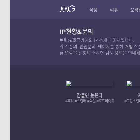
작품
리뷰
문학
IP현황&문의
브릿G/황금가지의 IP 소개 페이지입니다.
각 작품의 '판권문의' 페이지를 통해 개별 
품 열람을 신청해 주시면 검토 방법을 안내해
잠들면 눈뜬다
#추리 #스릴러 #악인 #로드레이지