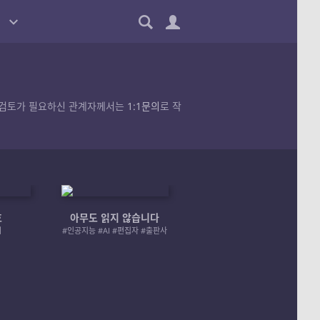
품의 검토가 필요하신 관계자께서는
1:1문의
로 작
호
아무도 읽지 않습니다
엄마 A 그리고 좀비
러
#인공지능 #AI #편집자 #출판사
#좀비 #모녀 #재난 #성장물