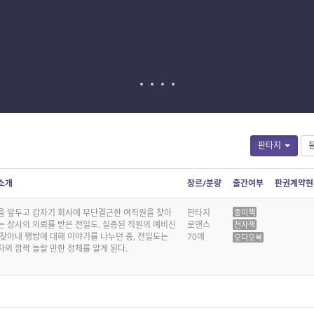
판타지
소개
장르/분량
출간여부
판권계약현
을 앞두고 갑자기 회사에 무단결근한 여직원을 찾아
판타지
종이책
는 상사의 의뢰를 받은 전일도. 실종된 직원의 예비신
로맨스
전자책
 찾아내 행방에 대해 이야기를 나누던 중, 전일도는
70매
오디오북
의 깜짝 놀랄 만한 정체를 알게 된다.