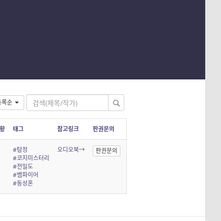
등록순
황
태그
참고링크
판권문의
#탐정
오디오북→
판권문의
#코지미스터리
#전일도
#뱀파이어
#동성혼