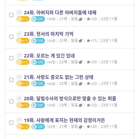
24화. 아버지와 다른 아버지들에 대해
24
|
21매
|
읽음
|
×20
|
23년 11월
100
1
100
23화. 현서의 마지막 기억
23
|
21매
|
읽음
|
×15
|
23년 11월
100
1
100
22화. 모르는 게 있긴 있네
22
|
22매
|
읽음
|
×20
|
23년 11월
100
1
100
21화. 사랑도 증오도 없는 그런 상태
21
|
22매
|
읽음
|
×20
|
23년 11월
100
1
100
20화. 달빛수사의 방식으로만 맞출 수 있는 퍼즐
20
|
23매
|
읽음
|
×20
|
23년 11월
100
1
100
19화. 사람에게 표지는 현재의 감정이거든
19
|
21매
|
읽음
|
×20
|
23년 11월
100
1
100