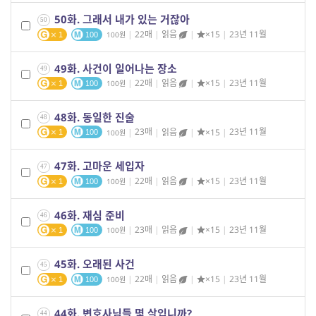
50화. 그래서 내가 있는 거잖아
50
|
22매
|
읽음
|
×15
|
23년 11월
100
1
100
49화. 사건이 일어나는 장소
49
|
22매
|
읽음
|
×15
|
23년 11월
100
1
100
48화. 동일한 진술
48
|
23매
|
읽음
|
×15
|
23년 11월
100
1
100
47화. 고마운 세입자
47
|
22매
|
읽음
|
×15
|
23년 11월
100
1
100
46화. 재심 준비
46
|
23매
|
읽음
|
×15
|
23년 11월
100
1
100
45화. 오래된 사건
45
|
22매
|
읽음
|
×15
|
23년 11월
100
1
100
44화. 변호사님들 몇 살입니까?
44