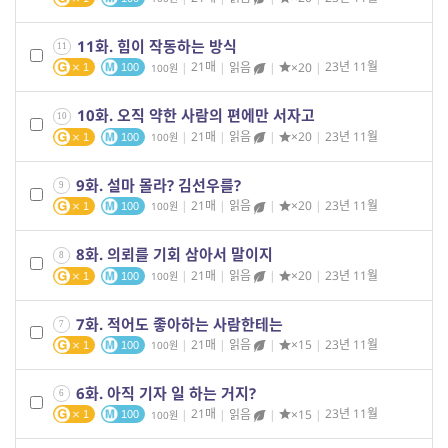
11화. 힘이 작동하는 방식
11
|
21매
|
읽음
|
×20
|
23년 11월
100
1
100
10화. 오직 약한 사람의 편에만 서자고
10
|
21매
|
읽음
|
×20
|
23년 11월
100
1
100
9화. 설마 몰라? 김선우를?
9
|
21매
|
읽음
|
×20
|
23년 11월
100
1
100
8화. 의뢰를 기회 삼아서 말이지
8
|
21매
|
읽음
|
×20
|
23년 11월
100
1
100
7화. 적어도 좋아하는 사람한테는
7
|
21매
|
읽음
|
×15
|
23년 11월
100
1
100
6화. 아직 기자 일 하는 거지?
6
|
21매
|
읽음
|
×15
|
23년 11월
100
1
100