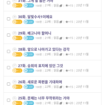
31화. 그게 날 돕는 거야
31
|
21매
|
읽음
|
×15
|
23년 11월
100
1
100
30화. 달빛수사1이에요
30
|
22매
|
읽음
|
×15
|
23년 11월
100
1
100
29화. 베고니아 할머니
29
|
21매
|
읽음
|
×15
|
23년 11월
100
1
100
28화. 앞으로 나아가고 있다는 감각
28
|
23매
|
읽음
|
×15
|
23년 11월
100
1
100
27화. 승희의 표지에 있던 그것
27
|
22매
|
읽음
|
×15
|
23년 11월
100
1
100
26화. 새로운 파편을 기대하며
26
|
22매
|
읽음
|
×15
|
23년 11월
100
1
100
25화. 문제는 너무 무작위라는 거야
25
|
21매
|
읽음
|
×20
|
23년 11월
100
1
100