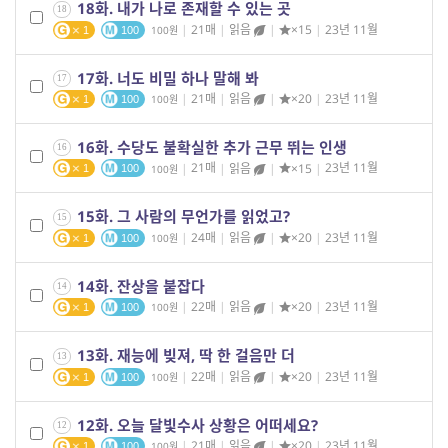
18화. 내가 나로 존재할 수 있는 곳
18
|
21매
|
읽음
|
×15
|
23년 11월
100
1
100
17화. 너도 비밀 하나 말해 봐
17
|
21매
|
읽음
|
×20
|
23년 11월
100
1
100
16화. 수당도 불확실한 추가 근무 뛰는 인생
16
|
21매
|
읽음
|
×15
|
23년 11월
100
1
100
15화. 그 사람의 무언가를 읽었고?
15
|
24매
|
읽음
|
×20
|
23년 11월
100
1
100
14화. 잔상을 붙잡다
14
|
22매
|
읽음
|
×20
|
23년 11월
100
1
100
13화. 재능에 빚져, 딱 한 걸음만 더
13
|
22매
|
읽음
|
×20
|
23년 11월
100
1
100
12화. 오늘 달빛수사 상황은 어떠세요?
12
|
21매
|
읽음
|
×20
|
23년 11월
100
1
100