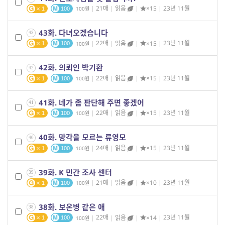
|
21매
|
읽음
|
×15
|
23년 11월
100
1
100
43화. 다녀오겠습니다
43
|
22매
|
읽음
|
×15
|
23년 11월
100
1
100
42화. 의뢰인 박기환
42
|
22매
|
읽음
|
×15
|
23년 11월
100
1
100
41화. 네가 좀 판단해 주면 좋겠어
41
|
22매
|
읽음
|
×15
|
23년 11월
100
1
100
40화. 망각을 모르는 류영모
40
|
24매
|
읽음
|
×15
|
23년 11월
100
1
100
39화. K 민간 조사 센터
39
|
21매
|
읽음
|
×10
|
23년 11월
100
1
100
38화. 보온병 같은 애
38
|
22매
|
읽음
|
×14
|
23년 11월
100
1
100