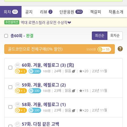
회차
공지
리뷰
단문응원
책갈피
작품소개
60
2
363
역대 로맨스릴러 공모전 수상작💔
추천셀렉션
총60회 -
완결
최신순
회차순
골드코인으로 전체구매(0% 할인)
5500
55
60화. 겨울, 에필로그 (3) [完]
60
|
24매
|
읽음
|
×20
|
23년 11월
100
1
100
59화. 겨울, 에필로그 (2)
59
|
23매
|
읽음
|
×15
|
23년 11월
100
1
100
58화. 겨울, 에필로그 (1)
58
|
23매
|
읽음
|
×20
|
23년 11월
100
1
100
57화. 다짐 같은 고백
57