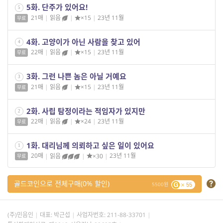
5화. 단주가 있어요!
5
21매
|
읽음
|
×15
|
23년 11월
무료
4화. 고양이가 아닌 사람을 찾고 있어
4
22매
|
읽음
|
×15
|
23년 11월
무료
3화. 그런 나쁜 놈은 아닐 거예요
3
21매
|
읽음
|
×15
|
23년 11월
무료
2화. 사립 탐정이라는 적임자가 있지만
2
22매
|
읽음
|
×24
|
23년 11월
무료
1화. 대리님께 의뢰하고 싶은 일이 있어요
1
20매
|
읽음
|
×30
|
23년 11월
무료
골드코인으로 전체구매(0% 할인)
5500
55
(주)민음인
대표: 박근섭
사업자번호:
211-88-33701