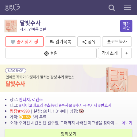
달빛수사
작가
제안
작가: 연여름 출판
즐겨찾기
읽기목록
공유
숏코드복사
후원
작가소개
+
장르:
판타지
,
로맨스
태그:
#사이코메트리
#초능력
#수사물
#수사극
#기자
#변호사
평점
×998
| 분량: 60회, 1,314매 | 성향:
가격:
5화 무료
55
소개: 주어진 시간은 단 일주일, 그때까지 사라진 여고생을 찾아야 한다! 조금 색다른 기자·변호사 콤비의 수사 일지 2021 한국SF어워드 및 한낙원과학소설상 수상, 2022 예스24 독...
더보기
첫회보기