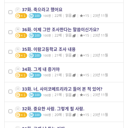
37화. 죽으라고 했어요
37
|
22매
|
읽음
|
×15
|
23년 11월
100
1
100
36화. 이제 그만 조사한다는 말씀이신가요?
36
|
22매
|
읽음
|
×15
|
23년 11월
100
1
100
35화. 이람고등학교 조사 내용
35
|
21매
|
읽음
|
×15
|
23년 11월
100
1
100
34화. 그게 내 증거야
34
|
21매
|
읽음
|
×15
|
23년 11월
100
1
100
33화. 너, 사이코메트리라고 들어 본 적 있어?
33
|
21매
|
읽음
|
×15
|
23년 11월
100
1
100
32화. 중요한 사람. 그렇게 될 사람.
32
|
20매
|
읽음
|
×15
|
23년 11월
100
1
100