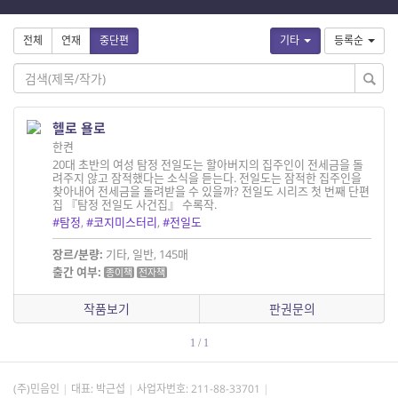
전체
연재
중단편
기타
등록순
헬로 욜로
한켠
20대 초반의 여성 탐정 전일도는 할아버지의 집주인이 전세금을 돌
려주지 않고 잠적했다는 소식을 듣는다. 전일도는 잠적한 집주인을
찾아내어 전세금을 돌려받을 수 있을까? 전일도 시리즈 첫 번째 단편
집 『탐정 전일도 사건집』 수록작.
#탐정
,
#코지미스터리
,
#전일도
장르/분량:
기타, 일반, 145매
출간 여부:
종이책
전자책
작품보기
판권문의
1 / 1
(주)민음인
대표: 박근섭
사업자번호:
211-88-33701