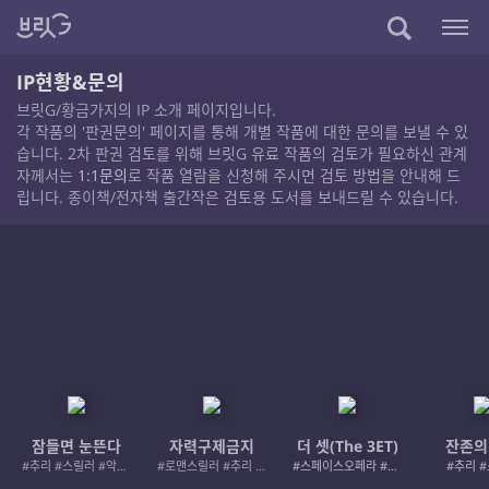
IP현황&문의
브릿G/황금가지의 IP 소개 페이지입니다.
각 작품의 '판권문의' 페이지를 통해 개별 작품에 대한 문의를 보낼 수 있
습니다. 2차 판권 검토를 위해 브릿G 유료 작품의 검토가 필요하신 관계
자께서는
1:1문의
로 작품 열람을 신청해 주시면 검토 방법을 안내해 드
립니다. 종이책/전자책 출간작은 검토용 도서를 보내드릴 수 있습니다.
잠들면 눈뜬다
자력구제금지
더 셋(The 3ET)
잔존의
#추리 #스릴러 #악인 #로드레이지
#로맨스릴러 #추리 #여성서사 #사적제재
#스페이스오페라 #우주활극
#추리 