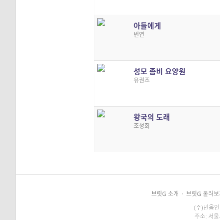
아들에게
번연
성모 좀비 요양원
유권조
왕국의 도래
조성희
브릿G 소개
·
브릿G 둘러보
(주)민음인
주소: 서울