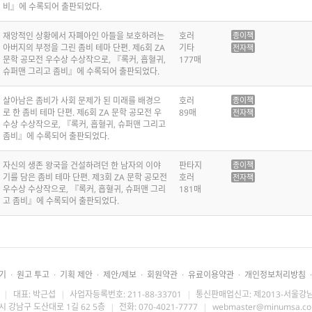
비』에 수록되어 출판되었다.
재앙적인 상황에서 자폐아인 아들을 보호하려는
호러
종이책
아버지의 부정을 그린 좀비 테마 단편. 제6회 ZA
기타
전자책
문학 공모전 우수상 수상작으로, 『록커, 흡혈귀,
177매
슈퍼맨 그리고 좀비』에 수록되어 출판되었다.
살아남은 좀비가 사회 문제가 된 미래를 배경으
호러
종이책
로 한 좀비 테마 단편. 제6회 ZA 문학 공모전 우
89매
전자책
수상 수상작으로, 『록커, 흡혈귀, 슈퍼맨 그리고
좀비』에 수록되어 출판되었다.
자신의 생존 왕국을 건설하려던 한 남자의 이야
판타지
종이책
기를 담은 좀비 테마 단편. 제3회 ZA 문학 공모전
호러
전자책
우수상 수상작으로, 『록커, 흡혈귀, 슈퍼맨 그리
181매
고 좀비』에 수록되어 출판되었다.
기
·
원고 투고
·
기획 제안
·
제안/제보
·
회원약관
·
유료이용약관
·
개인정보처리방침
·
|
대표: 박근섭
|
사업자등록번호: 211-88-33701
|
통신판매업신고: 제2013-서울강남
시 강남구 도산대로 1길 62 5층
|
전화: 070-4021-7777
|
webmaster@minumsa.c