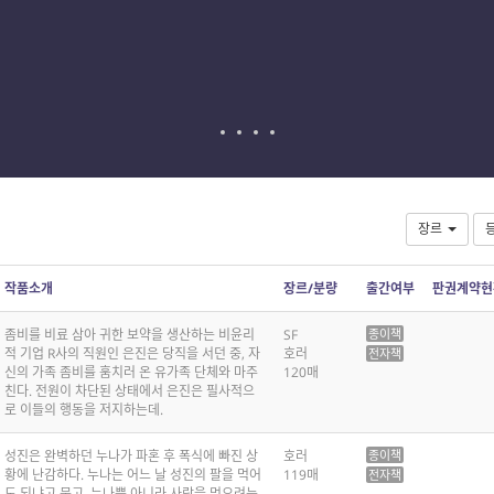
장르
작품소개
장르/분량
출간여부
판권계약현
좀비를 비료 삼아 귀한 보약을 생산하는 비윤리
SF
종이책
적 기업 R사의 직원인 은진은 당직을 서던 중, 자
호러
전자책
신의 가족 좀비를 훔치러 온 유가족 단체와 마주
120매
친다. 전원이 차단된 상태에서 은진은 필사적으
로 이들의 행동을 저지하는데.
성진은 완벽하던 누나가 파혼 후 폭식에 빠진 상
호러
종이책
황에 난감하다. 누나는 어느 날 성진의 팔을 먹어
119매
전자책
도 되냐고 묻고, 누나뿐 아니라 사람을 먹으려는