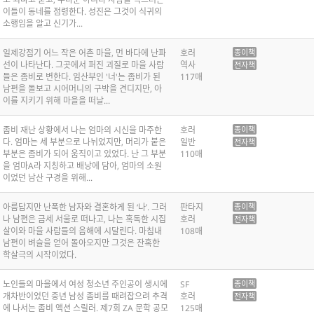
이들이 동네를 점령한다. 성진은 그것이 식귀의
소행임을 알고 신기가...
일제강점기 어느 작은 어촌 마을, 먼 바다에 난파
호러
종이책
선이 나타난다. 그곳에서 퍼진 괴질로 마을 사람
역사
전자책
들은 좀비로 변한다. 임산부인 '너'는 좀비가 된
117매
남편을 돌보고 시어머니의 구박을 견디지만, 아
이를 지키기 위해 마을을 떠날...
좀비 재난 상황에서 나는 엄마의 시신을 마주한
호러
종이책
다. 엄마는 세 부분으로 나뉘었지만, 머리가 붙은
일반
전자책
부분은 좀비가 되어 움직이고 있었다. 난 그 부분
110매
을 엄마A라 지칭하고 배낭에 담아, 엄마의 소원
이었던 남산 구경을 위해...
아름답지만 난폭한 남자와 결혼하게 된 ‘나’. 그러
판타지
종이책
나 남편은 금세 서울로 떠나고, 나는 혹독한 시집
호러
전자책
살이와 마을 사람들의 음해에 시달린다. 마침내
108매
남편이 벼슬을 얻어 돌아오지만 그것은 잔혹한
학살극의 시작이었다.
노인들의 마을에서 여성 청소년 주인공이 생시에
SF
종이책
개차반이었던 중년 남성 좀비를 때려잡으려 추격
호러
전자책
에 나서는 좀비 액션 스릴러. 제7회 ZA 문학 공모
125매