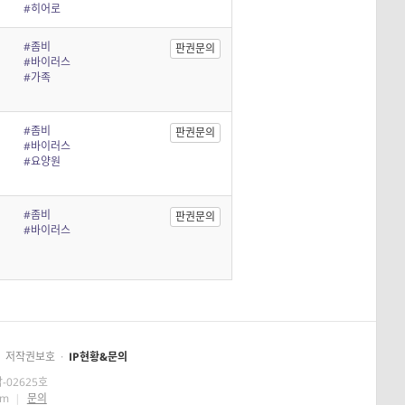
#히어로
#좀비
판권문의
#바이러스
#가족
#좀비
판권문의
#바이러스
#요양원
#좀비
판권문의
#바이러스
저작권보호
·
IP현황&문의
-02625호
om
|
문의