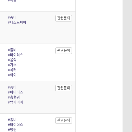
#서울
#좀비
판권문의
#디스토피아
#좀비
판권문의
#바이러스
#음악
#가수
#록커
#아이
#좀비
판권문의
#바이러스
#흡혈귀
#뱀파이어
#좀비
판권문의
#바이러스
#병원