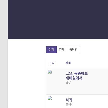
1
2
3
4
전체
연재
중단편
표지
제목
그날, 동좀하초
재배실에서
담장
식귀
성재하