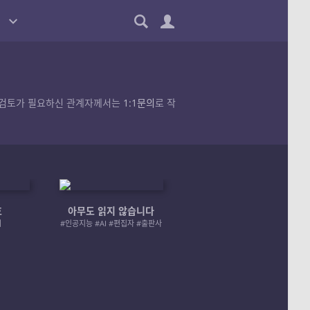
품의 검토가 필요하신 관계자께서는
1:1문의
로 작
호
아무도 읽지 않습니다
엄마 A 그리고 좀비
러
#인공지능 #AI #편집자 #출판사
#좀비 #모녀 #재난 #성장물