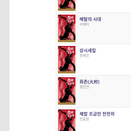
메탈의 시대
서재이
삼시세킬
정예진
화촌(火村)
경민선
제발 조금만 천천히
전효원