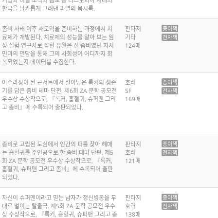
기업과 비밀 조직의 음모 등 디스토피아 시대의
한국을 날카롭게 그려낸 파멸의 묵시록.
좀비 사태 이후 재도약을 준비하는 과정에서 치
판타지
종이책
료제가 개발된다. 치료제의 성능을 알아 보는 임
기타
전자책
상 실험 연구자로 꼽힌 유월은 전 좀비였던 차지
124매
민과의 면담을 통해 그의 사회성이 어디까지 회
복되었는지 데이터를 수집한다.
아수라장이 된 콘서트에서 살아남은 록커의 생존
호러
종이책
기를 담은 좀비 테마 단편. 제6회 ZA 문학 공모전
SF
전자책
우수상 수상작으로, 『록커, 흡혈귀, 슈퍼맨 그리
169매
고 좀비』에 수록되어 출판되었다.
좀비로 고립된 도심에서 인간의 피를 찾아 헤매
판타지
종이책
는 흡혈귀를 주인공으로 한 좀비 테마 단편. 제5
호러
전자책
회 ZA 문학 공모전 우수상 수상작으로, 『록커,
121매
흡혈귀, 슈퍼맨 그리고 좀비』에 수록되어 출판
되었다.
자신이 슈퍼맨이라고 믿는 남자가 정신병동을 무
판타지
종이책
대로 벌이는 탈출극. 제5회 ZA 문학 공모전 우수
호러
전자책
상 수상작으로, 『록커, 흡혈귀, 슈퍼맨 그리고 좀
138매