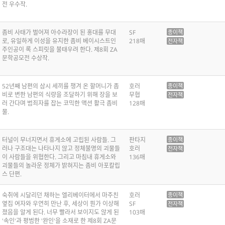
전 우수작.
좀비 사태가 벌어져 아수라장이 된 홍대를 무대
SF
종이책
로, 유일하게 이성을 유지한 좀비 베이시스트인
218매
전자책
주인공이 록 스피릿을 불태우려 한다. 제8회 ZA
문학공모전 수상작.
52년째 남편의 삼시 세끼를 챙겨 온 할머니가 좀
호러
종이책
비로 변한 남편의 식량을 조달하기 위해 장을 보
무협
전자책
러 간다며 범죄자를 잡는 코믹한 액션 활극 좀비
128매
물.
터널이 무너지면서 휴게소에 고립된 사람들. 그
판타지
종이책
러나 구조대는 나타나지 않고 정체불명의 괴물들
호러
전자책
이 사람들을 위협한다. 그리고 마침내 휴게소와
136매
괴물들의 놀라운 정체가 밝혀지는 좀비 아포칼립
스 단편.
숙취에 시달리던 채하는 엘리베이터에서 마주친
호러
종이책
옆집 여자와 우연히 만난 후, 세상이 뭔가 이상해
SF
전자책
졌음을 알게 된다. 너무 빨라서 보이지도 않게 된
103매
'속인'과 평범한 '완인'을 소재로 한 제8회 ZA문