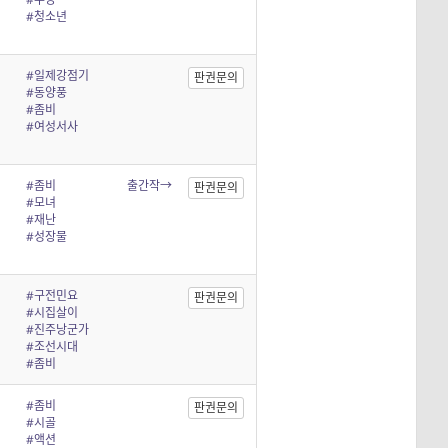
#청소년
#일제강점기
판권문의
#동양풍
#좀비
#여성서사
#좀비
출간작→
판권문의
#모녀
#재난
#성장물
#구전민요
판권문의
#시집살이
#진주낭군가
#조선시대
#좀비
#좀비
판권문의
#시골
#액션