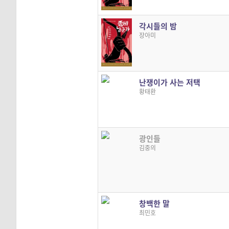
각시들의 밤
장아미
난쟁이가 사는 저택
황태환
광인들
김중의
창백한 말
최민호