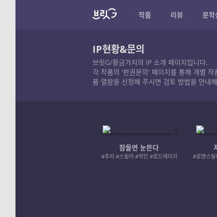
작품
리뷰
문학
IP현황&문의
브릿G/황금가지의 IP 소개 페이지입니다.
각 작품의 '판권문의' 페이지를 통해 개별 
품 열람을 신청해 주시면 검토 방법을 안내해
잠들면 눈뜬다
#추리 #스릴러 #악인 #로드레이지