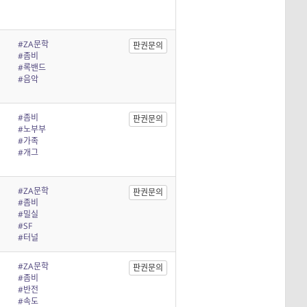
#ZA문학
판권문의
#좀비
#록밴드
#음악
#좀비
판권문의
#노부부
#가족
#개그
#ZA문학
판권문의
#좀비
#밀실
#SF
#터널
#ZA문학
판권문의
#좀비
#반전
#속도