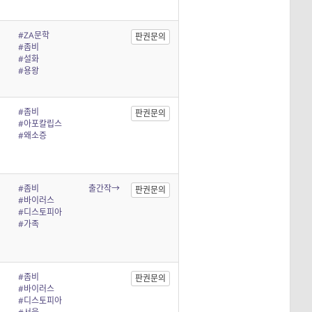
#ZA문학
판권문의
#좀비
#설화
#용왕
#좀비
판권문의
#아포칼립스
#왜소증
#좀비
출간작→
판권문의
#바이러스
#디스토피아
#가족
#좀비
판권문의
#바이러스
#디스토피아