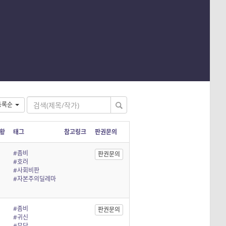
등록순
황
태그
참고링크
판권문의
#좀비
판권문의
#호러
#사회비판
#자본주의딜레마
#좀비
판권문의
#귀신
#무당