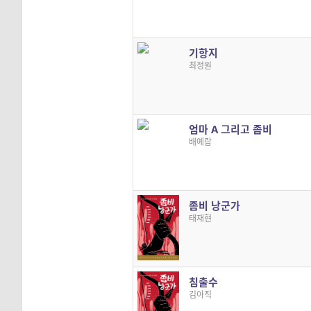
기항지
최정원
엄마 A 그리고 좀비
배예람
좀비 낭군가
태재현
침출수
김아직