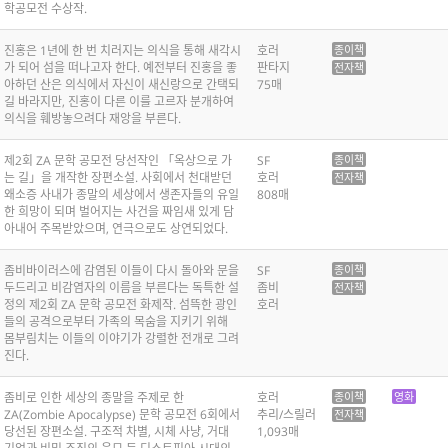
학공모전 수상작.
진홍은 1년에 한 번 치러지는 의식을 통해 새각시
호러
종이책
가 되어 섬을 떠나고자 한다. 예전부터 진홍을 좋
판타지
전자책
아하던 산은 의식에서 자신이 새신랑으로 간택되
75매
길 바라지만, 진홍이 다른 이를 고르자 분개하여
의식을 훼방놓으려다 재앙을 부른다.
제2회 ZA 문학 공모전 당선작인 「옥상으로 가
SF
종이책
는 길」을 개작한 장편소설. 사회에서 천대받던
호러
전자책
왜소증 사내가 종말의 세상에서 생존자들의 유일
808매
한 희망이 되며 벌어지는 사건을 짜임새 있게 담
아내어 주목받았으며, 연극으로도 상연되었다.
좀비바이러스에 감염된 이들이 다시 돌아와 문을
SF
종이책
두드리고 비감염자의 이름을 부른다는 독특한 설
좀비
전자책
정의 제2회 ZA 문학 공모전 화제작. 섬뜩한 광인
호러
들의 공격으로부터 가족의 목숨을 지키기 위해
몸부림치는 이들의 이야기가 강렬한 전개로 그려
진다.
좀비로 인한 세상의 종말을 주제로 한
호러
종이책
영화
ZA(Zombie Apocalypse) 문학 공모전 6회에서
추리/스릴러
전자책
당선된 장편소설. 구조적 차별, 시체 사냥, 거대
1,093매