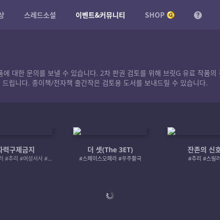
상
스레드소설
이벤트&커뮤니티
SHOP
작품에 대한 문의를 보낼 수 있습니다. 2차 판권 검토를 위해 브릿G 유료 작
 드립니다. 종이책/전자책 출간작은 검토용 도서를 보내드릴 수 있습니다.
자력구제금지
더 셋(The 3ET)
잔존의 신
#로맨스릴러 #추리 #여성서사 #사적제재
#스페이스오페라 #우주활극
#추리 #스릴