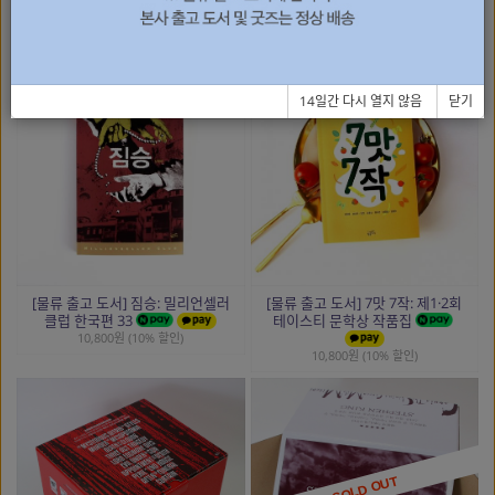
[물류 출고 도서] 곧 죽어도 등교
[물류 출고 도서] 묵호의 꽃 1~2
12,420원 (10% 할인)
12,420원 (10% 할인)
14일간 다시 열지 않음
닫기
[물류 출고 도서] 짐승: 밀리언셀러
[물류 출고 도서] 7맛 7작: 제1·2회
클럽 한국편 33
테이스티 문학상 작품집
10,800원 (10% 할인)
10,800원 (10% 할인)
SOLD OUT