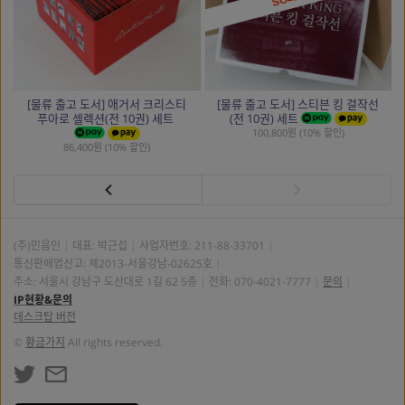
[물류 출고 도서] 애거서 크리스티
[물류 출고 도서] 스티븐 킹 걸작선
푸아로 셀렉션(전 10권) 세트
(전 10권) 세트
100,800원 (10% 할인)
86,400원 (10% 할인)
(주)민음인
대표: 박근섭
사업자번호:
211-88-33701
통신판매업신고: 제2013-서울강남-02625호
주소: 서울시 강남구 도산대로 1길 62 5층
전화: 070-4021-7777
문의
IP현황&문의
데스크탑 버전
©
황금가지
All rights reserved.