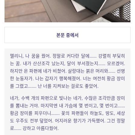
본문 중에서
멜리니, 나 꿈을 꿨어. 정말로 커다란 달에…… 강렬히 부딪히
는 꿈. 내가 산산조각 났는지, 달이 부서졌는지…… 모르겠어.
하지만 온 파편에 네가 비쳤어. 살랑대는 붉은 머리와…… 선명
한 눈동자가. 나는 갑자기 행복해졌어. 너는 여전히 황금 장미
를 그렸고……. 난 너를 지켜보는 걸로도 좋았어.
네가, 수백 개의 파편으로 빛나는 네가, 수많은 조각만큼 장미
를 뽐내는 거야. 마지막엔 내 가슴에 몇 번이고, 몇 번이고……
황금 장미를 피우더니……. 꽃의 파편들이 하늘도, 땅도, 세상
도 우주도 전부 덮었어. 어지러운 향기가 가득했어. 그건 정말
로…… 강하고 아름다웠어.