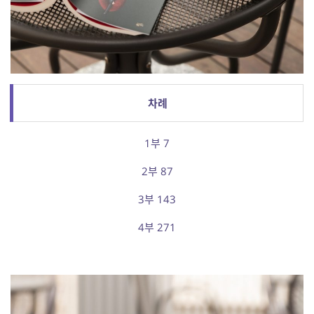
차례
1부 7
2부 87
3부 143
4부 271