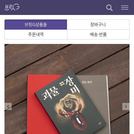
브릿G상품들
장바구니
주문내역
배송·반품