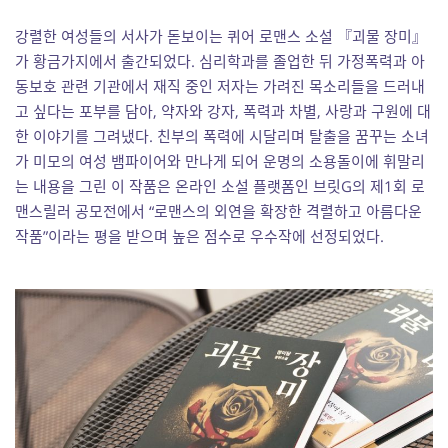
강렬한 여성들의 서사가 돋보이는 퀴어 로맨스 소설 『괴물 장미』
가 황금가지에서 출간되었다. 심리학과를 졸업한 뒤 가정폭력과 아
동보호 관련 기관에서 재직 중인 저자는 가려진 목소리들을 드러내
고 싶다는 포부를 담아, 약자와 강자, 폭력과 차별, 사랑과 구원에 대
한 이야기를 그려냈다. 친부의 폭력에 시달리며 탈출을 꿈꾸는 소녀
가 미모의 여성 뱀파이어와 만나게 되어 운명의 소용돌이에 휘말리
는 내용을 그린 이 작품은 온라인 소설 플랫폼인 브릿G의 제1회 로
맨스릴러 공모전에서 “로맨스의 외연을 확장한 격렬하고 아름다운
작품”이라는 평을 받으며 높은 점수로 우수작에 선정되었다.