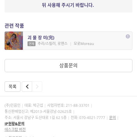
뒤 사용해 주시기 바랍니다.
관련 작품
괴 물 장 미(完)
추리/스릴러, 로맨스
|
모로Moreau
연재
상품문의
목록
(주)민음인
대표: 박근섭
사업자번호:
211-88-33701
통신판매업신고: 제2013-서울강남-02625호
주소: 서울시 강남구 도산대로 1길 62 5층
전화: 070-4021-7777
문의
IP현황&문의
데스크탑 버전