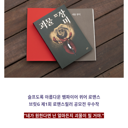
슬프도록 아름다운 뱀파이어 퀴어 로맨스
브릿G 제1회 로맨스릴러 공모전 우수작
“네가 원한다면 난 얼마든지 괴물이 될 거야.”