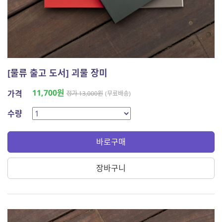
[물류 출고 도서] 괴물 장미
11,700원
가격
정가 13,000원
(무료배송)
수량
바로구매
장바구니