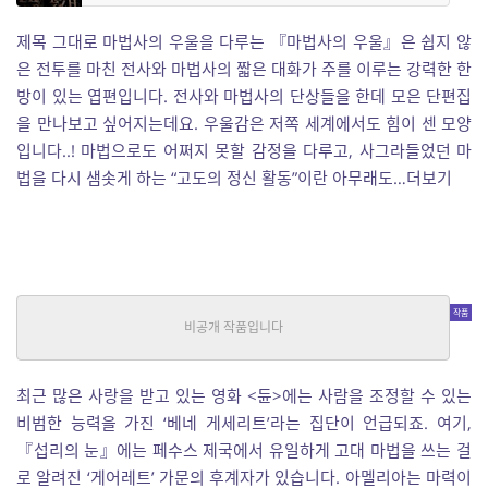
제목 그대로 마법사의 우울을 다루는 『마법사의 우울』은 쉽지 않
은 전투를 마친 전사와 마법사의 짧은 대화가 주를 이루는 강력한 한
방이 있는 엽편입니다. 전사와 마법사의 단상들을 한데 모은 단편집
을 만나보고 싶어지는데요. 우울감은 저쪽 세계에서도 힘이 센 모양
입니다..! 마법으로도 어쩌지 못할 감정을 다루고, 사그라들었던 마
법을 다시 샘솟게 하는 “고도의 정신 활동”이란 아무래도…더보기
섭리의 눈
판타지
|
삶이황천길
중단편
최근 많은 사랑을 받고 있는 영화 <듄>에는 사람을 조정할 수 있는
비범한 능력을 가진 ‘베네 게세리트’라는 집단이 언급되죠. 여기,
『섭리의 눈』에는 페수스 제국에서 유일하게 고대 마법을 쓰는 걸
로 알려진 ‘게어레트’ 가문의 후계자가 있습니다. 아멜리아는 마력이