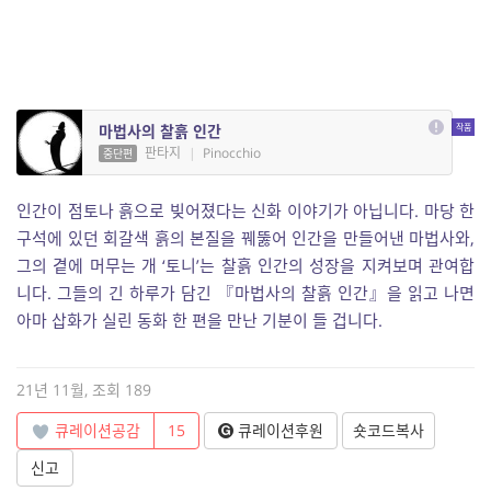
마법사의 찰흙 인간
판타지
|
Pinocchio
중단편
인간이 점토나 흙으로 빚어졌다는 신화 이야기가 아닙니다. 마당 한
구석에 있던 회갈색 흙의 본질을 꿰뚫어 인간을 만들어낸 마법사와,
그의 곁에 머무는 개 ‘토니’는 찰흙 인간의 성장을 지켜보며 관여합
니다. 그들의 긴 하루가 담긴 『마법사의 찰흙 인간』을 읽고 나면
아마 삽화가 실린 동화 한 편을 만난 기분이 들 겁니다.
21년 11월, 조회 189
큐레이션공감
15
큐레이션후원
숏코드복사
신고