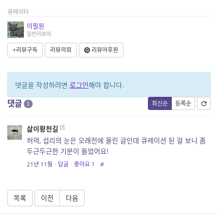
큐레이터
이필원
일반리뷰어
+리뷰구독
리뷰의뢰
리뷰어후원
댓글을 작성하려면
로그인
해야 합니다.
댓글
최신순
등록순
1
삶이황천길
허억, 섭리의 눈은 오래전에 올린 글인데 큐레이션 된 걸 보니 좀
두근두근한 기분이 들었어요!
21년 11월
·
답글
·
좋아요
1
·
#
목록
이전
다음