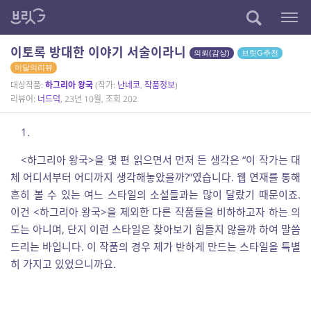
이토록 방대한 이야기 서술이라니
의뢰(감상)
브릿G추천
이달의리뷰
대상작품:
하그리아 왕국
(작가:
난네코
,
작품정보
)
리뷰어:
너드덕
, 23년 10월, 조회 202
1.
<하그리아 왕국>을 몇 편 읽으면서 먼저 든 생각은 “이 작가는 대
체 어디서부터 어디까지 생각해놓았을까?”였습니다. 웹 연재를 통해
흔히 볼 수 있는 여느 스타일의 소설들과는 많이 달랐기 때문이죠.
이건 <하그리아 왕국>을 제외한 다른 작품들을 비하하고자 하는 의
도는 아니며, 단지 이런 스타일은 찾아보기 힘들지 않을까 하여 말씀
드리는 바입니다. 이 작품의 경우 제가 반하게 만드는 스타일을 특별
히 가지고 있었으니까요.