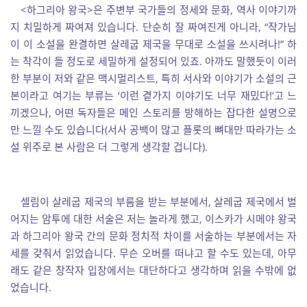
<하그리아 왕국>은 주변부 국가들의 정세와 문화, 역사 이야기까
지 치밀하게 짜여져 있습니다. 단순히 잘 짜여진게 아니라, “작가님
이 이 소설을 완결하면 살레굽 제국을 무대로 소설을 쓰시려나!” 하
는 착각이 들 정도로 세밀하게 설정되어 있죠. 아까도 말했듯이 이러
한 부분이 저와 같은 맥시멀리스트, 특히 서사와 이야기가 소설의 근
본이라고 여기는 부류는 ‘이런 곁가지 이야기도 너무 재밌다!’고 느
끼겠으나, 어떤 독자들은 메인 스토리를 방해하는 잡다한 설명으로
만 느낄 수도 있습니다(서사 공백이 많고 플롯의 뼈대만 따라가는 소
설 위주로 본 사람은 더 그렇게 생각할 겁니다).
셀림이 살레굽 제국의 부름을 받는 부분에서, 살레굽 제국에서 벌
어지는 암투에 대한 서술은 저는 놀라게 했고, 이스카가 시메야 왕국
과 하그리아 왕국 간의 문화 정치적 차이를 서술하는 부분에서는 자
세를 갖춰서 읽었습니다. 무슨 오버를 떠냐고 할 수도 있는데, 아무
래도 같은 창작자 입장에서는 대단하다고 생각하며 읽을 수밖에 없
었습니다.