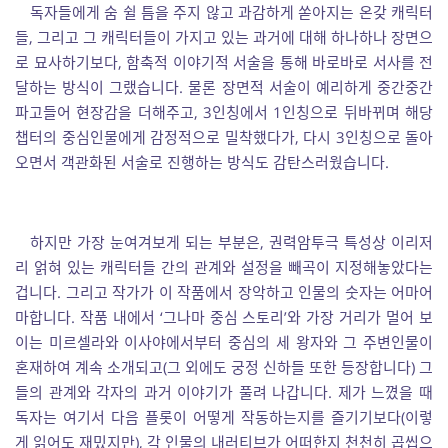
독자들에게 숨 쉴 틈을 주지 않고 과감하게 쏟아지는 온갖 캐릭터
들, 그리고 그 캐릭터들이 가지고 있는 과거에 대해 하나하나 장면으
로 묘사하기보다, 함축적 이야기적 서술을 통해 바로바로 서사를 전
달하는 방식이 그랬습니다. 물론 장면적 서술이 예리하게 중간중간
파고들어 현장감을 더해주고, 3인칭에서 1인칭으로 뒤바뀌며 해당
챕터의 중심인물에게 감정적으로 밀착했다가, 다시 3인칭으로 돌아
오면서 객관화된 서술로 진행하는 방식도 감탄스러웠습니다.
하지만 가장 눈여겨보게 되는 부분은, 권력암투극 특성상 이리저
리 얽혀 있는 캐릭터들 간의 관계와 설정을 빼곡이 지정해놓았다는
겁니다. 그리고 작가가 이 작품에서 장악하고 인물의 숫자는 어마어
마합니다. 작품 내에서 ‘그나마 중심 스토리’와 가장 거리가 멀어 보
이는 미르셀라와 이사야에서부터 중심의 세 왕자와 그 주변인물이
혼재하여 계속 소개되고(그 외에도 궁정 신하들 또한 등장합니다) 그
들의 관계와 각자의 과거 이야기가 풀려 나갑니다. 제가 느꼈을 때
독자는 여기서 다음 플롯이 어떻게 작동하는지를 즐기기보다(이렇
게 읽어도 재밌지만), 각 인물의 내러티브가 어떠한지 천천히 곱씹으