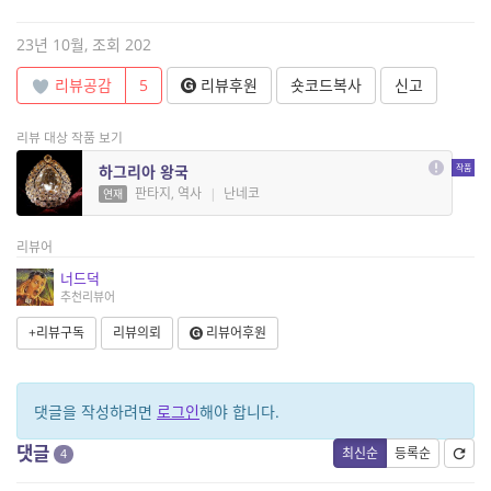
23년 10월, 조회 202
리뷰공감
5
리뷰후원
숏코드복사
신고
리뷰 대상 작품 보기
하그리아 왕국
판타지, 역사
|
난네코
연재
리뷰어
너드덕
추천리뷰어
+리뷰구독
리뷰의뢰
리뷰어후원
댓글을 작성하려면
로그인
해야 합니다.
댓글
최신순
등록순
4