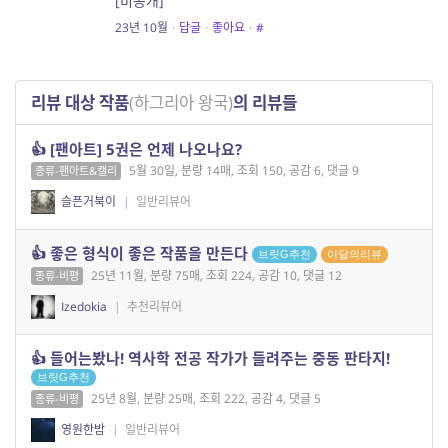
[비공개]
23년 10월
·
답글
·
좋아요
·
#
리뷰 대상 작품
(하그리아 왕국)
의 리뷰들
👍 [팬아트] 5권은 언제 나오나요?
5월 30일, 분량 14매, 조회 150, 공감 6, 댓글 9
종류-팬아트&캘리
슬픈거북이
|
일반리뷰어
👍 좋은 형식이 좋은 작품을 만든다
브릿G추천
이달의리뷰
25년 11월, 분량 75매, 조회 224, 공감 10, 댓글 12
종류-비평
Izedokia
|
추천리뷰어
👍 들어는봤나! 역사학 전공 작가가 들려주는 중동 판타지!
브릿G추천
25년 8월, 분량 25매, 조회 222, 공감 4, 댓글 5
종류-비평
영원한밤
|
일반리뷰어