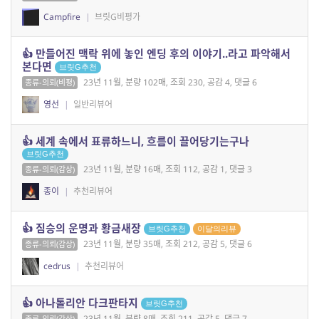
Campfire
|
브릿G비평가
👍 만들어진 맥락 위에 놓인 엔딩 후의 이야기..라고 파악해서
본다면
브릿G추천
23년 11월, 분량 102매, 조회 230, 공감 4, 댓글 6
종류-의뢰(비평)
영선
|
일반리뷰어
👍 세계 속에서 표류하느니, 흐름이 끌어당기는구나
브릿G추천
23년 11월, 분량 16매, 조회 112, 공감 1, 댓글 3
종류-의뢰(감상)
종이
|
추천리뷰어
👍 짐승의 운명과 황금새장
브릿G추천
이달의리뷰
23년 11월, 분량 35매, 조회 212, 공감 5, 댓글 6
종류-의뢰(감상)
cedrus
|
추천리뷰어
👍 아나톨리안 다크판타지
브릿G추천
23년 11월, 분량 8매, 조회 211, 공감 5, 댓글 7
종류-의뢰(감상)