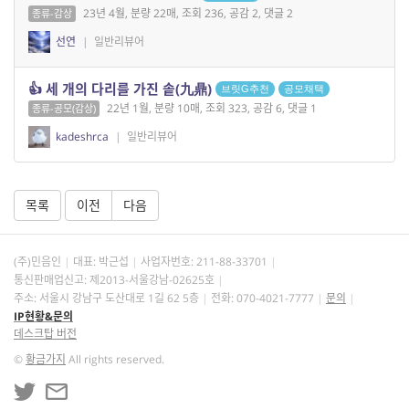
23년 4월, 분량 22매, 조회 236, 공감 2, 댓글 2
종류-감상
선연
|
일반리뷰어
👍 세 개의 다리를 가진 솥(九鼎)
브릿G추천
공모채택
22년 1월, 분량 10매, 조회 323, 공감 6, 댓글 1
종류-공모(감상)
kadeshrca
|
일반리뷰어
목록
이전
다음
(주)민음인
대표: 박근섭
사업자번호:
211-88-33701
통신판매업신고: 제2013-서울강남-02625호
주소: 서울시 강남구 도산대로 1길 62 5층
전화: 070-4021-7777
문의
IP현황&문의
데스크탑 버전
©
황금가지
All rights reserved.