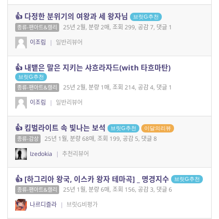
👍 다정한 분위기의 여왕과 세 왕자님
브릿G추천
25년 2월, 분량 2매, 조회 299, 공감 7, 댓글 1
종류-팬아트&캘리
이조림
|
일반리뷰어
👍 내뱉은 말은 지키는 샤흐라자드(with 타흐마탄)
브릿G추천
25년 2월, 분량 1매, 조회 214, 공감 4, 댓글 1
종류-팬아트&캘리
이조림
|
일반리뷰어
👍 킴벌라이트 속 빛나는 보석
브릿G추천
이달의리뷰
25년 1월, 분량 68매, 조회 199, 공감 5, 댓글 8
종류-감상
Izedokia
|
추천리뷰어
👍 [하그리아 왕국, 이스카 왕자 테마곡] _ 명경지수
브릿G추천
25년 1월, 분량 6매, 조회 156, 공감 3, 댓글 6
종류-팬아트&캘리
나르디즐라
|
브릿G비평가