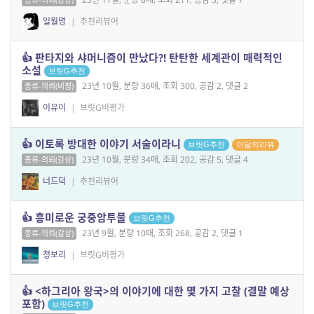
일월명
|
추천리뷰어
👍 판타지와 샤머니즘이 만났다?! 탄탄한 세계관이 매력적인
소설
브릿G추천
23년 10월, 분량 36매, 조회 300, 공감 2, 댓글 2
종류-의뢰(비평)
이유이
|
브릿G비평가
👍 이토록 방대한 이야기 서술이라니
브릿G추천
이달의리뷰
23년 10월, 분량 34매, 조회 202, 공감 5, 댓글 4
종류-의뢰(감상)
너드덕
|
추천리뷰어
👍 흥미로운 궁중암투물
브릿G추천
23년 9월, 분량 10매, 조회 268, 공감 2, 댓글 1
종류-의뢰(감상)
청보리
|
브릿G비평가
👍 <하그리아 왕국>의 이야기에 대한 몇 가지 고찰 (결말 예상
포함)
브릿G추천