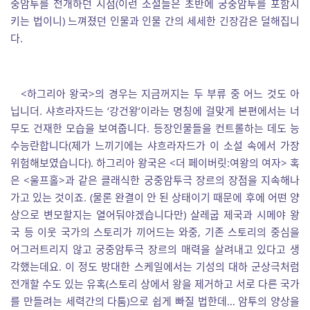
중암투를 전개하던 시점(이런 소설들은 초반에 궁중암투를 포함시
키는 법이니) 느껴졌던 인물과 인물 간의 세세한 긴장감은 덜해집니
다.
<하그리아 왕국>의 경우는 지금꺼지는 두 부류 중 어느 것도 아
닙니더. 샤흐라자드는 ‘강건왕’이라는 명칭에 걸맞게 본편에서는 너
무도 건재한 모습을 보여줍니다. 등장인물들을 컨트롤하는 데도 능
수능란합니다(제가 느끼기에는 샤흐라자드가 이 소설 속에서 가장
위험해보였습니다). 하그리아 왕국은 <더 페이버릿:여왕의 여자> 혹
은 <울프홀>과 같은 클래식한 궁중암투극 장르의 장점을 지속해나
가고 있는 것이죠. (물론 완결이 안 된 상태이기 때문에 후에 어떤 양
상으로 변모할지는 열어둬야겠습니다만) 살레굽 제국과 시메야 왕
국 등 이웃 국가의 스토리가 끼어드는 와중, 기존 스토리의 중심을
어그러트리지 않고 궁중암투극 장르의 매력을 살려내고 있다고 생
각했는데요. 이 정도 방대한 스케일에서는 기성의 대하 군상극처럼
전개할 수도 있는 유혹(스토리 상에서 왕을 제거하고 서로 다른 국가
를 만들려는 세력간의 다툼)으로 쉽게 빠질 법한데… 암투의 양상을