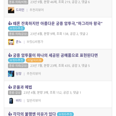
23년 9월, 분량 46매, 조회 219, 공감 2, 댓글 6
종류-의뢰(비평)
드리민
|
추천리뷰어
👍 때론 잔혹하지만 아름다운 궁중 암투극,”하그리아 왕국”
브릿G추천
23년 8월, 분량 9매, 조회 138, 공감 2, 댓글 2
종류-의뢰(감상)
쥰노
|
브릿G비평가
👍 궁중 암투물이 하나의 세공된 공예품으로 표현된다면
브릿G추천
이달의리뷰
23년 7월, 분량 23매, 조회 435, 공감 3, 댓글 5
종류-의뢰(감상)
담장
|
추천리뷰어
👍 운율과 예법
23년 4월, 분량 3매, 조회 152, 공감 3, 댓글 1
종류-감상
비티
|
일반리뷰어
👍 각각의 불행엔 이유가 있다
브릿G추천