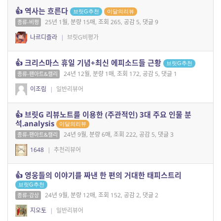
👍 역사는 흐른다
브릿G추천
이달의리뷰
25년 1월, 분량 15매, 조회 265, 공감 5, 댓글 9
종류-비평
나르디즐라
|
브릿G비평가
👍 크리스마스 휴일 기념+최신 에피소드들 근황
브릿G추천
24년 12월, 분량 1매, 조회 172, 공감 5, 댓글 1
종류-팬아트&캘리
이조림
|
일반리뷰어
👍 브릿G 리뷰노트를 이용한 (주관적인) 3대 주요 인물 분
석.analysis
이달의리뷰
24년 9월, 분량 6매, 조회 222, 공감 5, 댓글 3
종류-팬아트&캘리
1648
|
추천리뷰어
👍 영웅들의 이야기를 짜낸 한 편의 거대한 태피스트리
브릿G추천
24년 9월, 분량 12매, 조회 152, 공감 2, 댓글 2
종류-감상
지오토
|
일반리뷰어