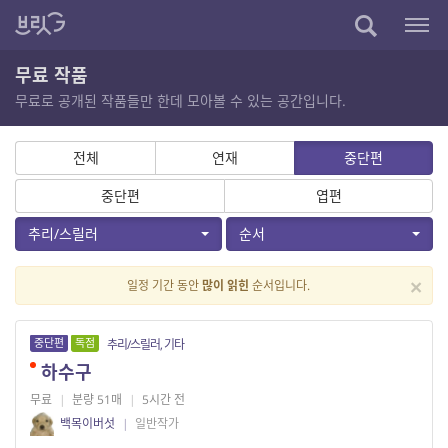
무료 작품
무료로 공개된 작품들만 한데 모아볼 수 있는 공간입니다.
전체
연재
중단편
중단편
엽편
추리/스릴러
순서
×
일정 기간 동안
많이 읽힌
순서입니다.
중단편
독점
추리/스릴러, 기타
하수구
무료
|
분량 51매
|
5시간 전
백목이버섯
|
일반작가