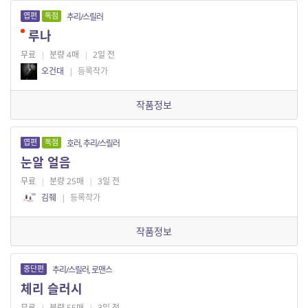
엽편
독점
추리/스릴러
루나
무료
|
분량 4매
|
2일 전
오건대
|
등록작가
작품정보
엽편
독점
호러, 추리/스릴러
눈알 얼음
무료
|
분량 25매
|
3일 전
김줴
|
등록작가
작품정보
중단편
추리/스릴러, 로맨스
체리 슬러시
무료
|
분량 55매
|
3일 전