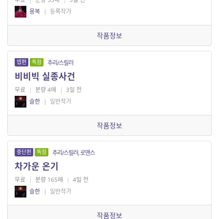
용복
|
등록작가
작품정보
엽편
독점
추리/스릴러
비비빅 실종사건
무료
|
분량 4매
|
3일 전
슬한
|
일반작가
작품정보
중단편
독점
추리/스릴러, 로맨스
차가운 온기
무료
|
분량 165매
|
4일 전
슬한
|
일반작가
작품정보