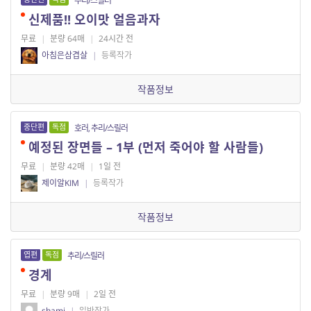
추리/스릴러
신제품!! 오이맛 얼음과자
무료
|
분량 64매
|
24시간 전
아침은삼겹살
|
등록작가
작품정보
중단편
독점
호러, 추리/스릴러
예정된 장면들 – 1부 (먼저 죽어야 할 사람들)
무료
|
분량 42매
|
1일 전
제이알KIM
|
등록작가
작품정보
엽편
독점
추리/스릴러
경계
무료
|
분량 9매
|
2일 전
shami
|
일반작가