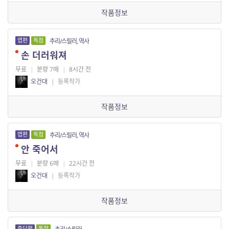
작품정보
엽편
독점
추리/스릴러, 역사
손 더러워져
무료
|
분량 7매
|
8시간 전
오건대
|
등록작가
작품정보
엽편
독점
추리/스릴러, 역사
안 죽어서
무료
|
분량 6매
|
22시간 전
오건대
|
등록작가
작품정보
중단편
독점