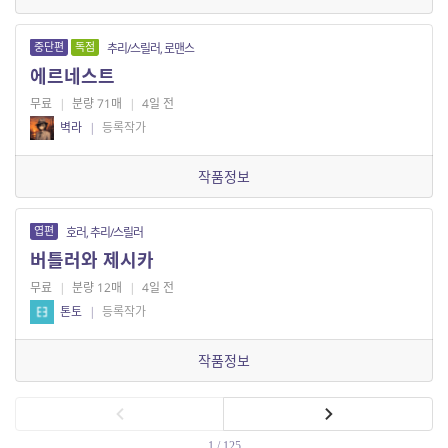
중단편
독점
추리/스릴러, 로맨스
에르네스트
무료
|
분량 71매
|
4일 전
벽라
|
등록작가
작품정보
엽편
호러, 추리/스릴러
버틀러와 제시카
무료
|
분량 12매
|
4일 전
톤토
|
등록작가
작품정보
1 / 125