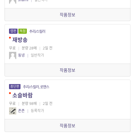
작품정보
엽편
독점
추리/스릴러
재방송
무료
|
분량 28매
|
2일 전
동녕
|
일반작가
작품정보
중단편
추리/스릴러, 로맨스
소슬바람
무료
|
분량 98매
|
2일 전
존존
|
등록작가
작품정보