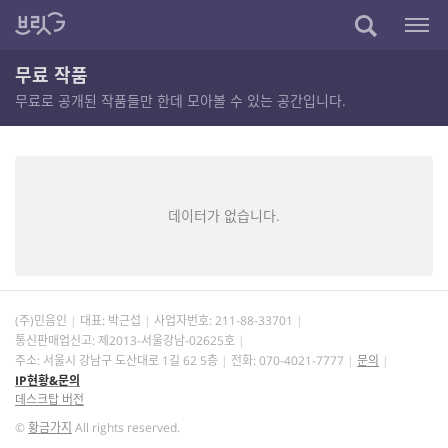
무료 작품
무료로 공개된 작품들만 한데 모아볼 수 있는 공간입니다.
데이터가 없습니다.
(주)민음인
대표: 박근섭
사업자번호:
211-88-33701
통신판매업신고: 제2013-서울강남-02625호
주소: 서울시 강남구 도산대로 1길 62 5층
전화: 070-4021-7777
문의
IP현황&문의
데스크탑 버전
©
황금가지
All rights reserved.