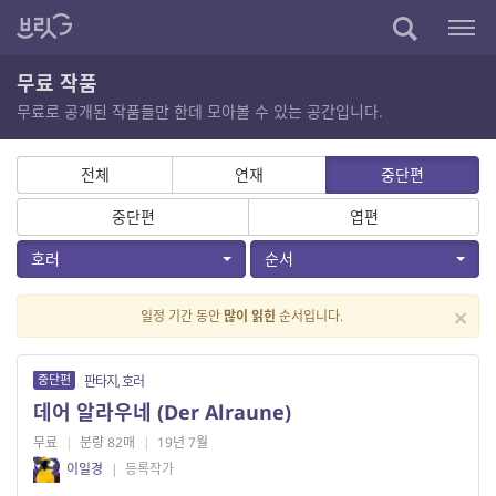
무료 작품
무료로 공개된 작품들만 한데 모아볼 수 있는 공간입니다.
전체
연재
중단편
중단편
엽편
호러
순서
×
일정 기간 동안
많이 읽힌
순서입니다.
중단편
판타지, 호러
데어 알라우네 (Der Alraune)
무료
|
분량 82매
|
19년 7월
이일경
|
등록작가