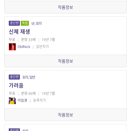
작품정보
중단편
독점
SF, 호러
신체 재생
무료
|
분량 33매
|
19년 7월
OldNick
|
일반작가
작품정보
중단편
호러, 일반
가려움
무료
|
분량 66매
|
19년 7월
이일경
|
등록작가
작품정보
중단편