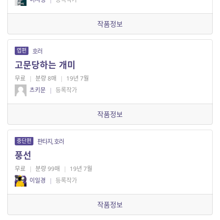
작품정보
엽편
호러
고문당하는 개미
무료
|
분량 8매
|
19년 7월
츠키문
|
등록작가
작품정보
중단편
판타지, 호러
풍선
무료
|
분량 99매
|
19년 7월
이일경
|
등록작가
작품정보