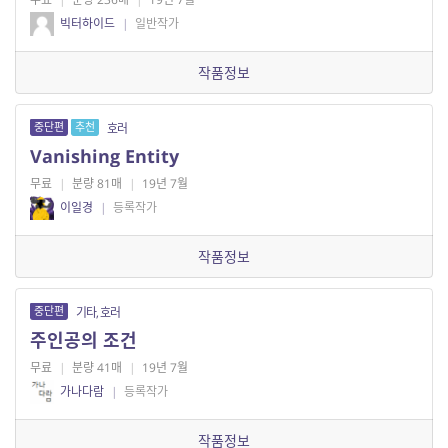
빅터하이드
|
일반작가
작품정보
중단편
추천
호러
Vanishing Entity
무료
|
분량 81매
|
19년 7월
이일경
|
등록작가
작품정보
중단편
기타, 호러
주인공의 조건
무료
|
분량 41매
|
19년 7월
가나다람
|
등록작가
작품정보