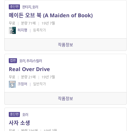
중단편
판타지, 호러
메이든 오브 북 (A Maiden of Book)
무료
|
분량 71매
|
19년 7월
허지행
|
등록작가
작품정보
엽편
호러, 추리/스릴러
Real Over Drive
무료
|
분량 21매
|
19년 7월
크징어
|
일반작가
작품정보
중단편
호러
사자 소생
무료
|
분량 236매
|
19년 7월