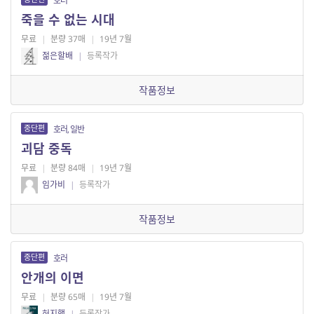
호러
죽을 수 없는 시대
무료
|
분량 37매
|
19년 7월
젊은할배
|
등록작가
작품정보
중단편
호러, 일반
괴담 중독
무료
|
분량 84매
|
19년 7월
임가비
|
등록작가
작품정보
중단편
호러
안개의 이면
무료
|
분량 65매
|
19년 7월
허지행
|
등록작가