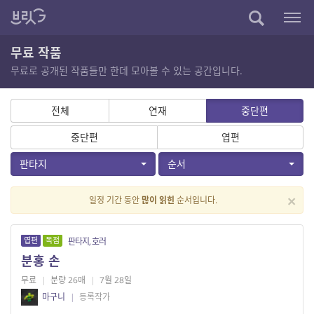
무료 작품
무료로 공개된 작품들만 한데 모아볼 수 있는 공간입니다.
전체
연재
중단편
중단편
엽편
판타지
순서
×
일정 기간 동안
많이 읽힌
순서입니다.
엽편
독점
판타지, 호러
분홍 손
무료
|
분량 26매
|
7월 28일
마구니
|
등록작가