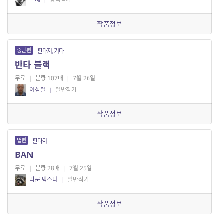
작품정보
중단편
판타지, 기타
반타 블랙
무료
|
분량 107매
|
7월 26일
이삼일
|
일반작가
작품정보
엽편
판타지
BAN
무료
|
분량 28매
|
7월 25일
라쿤 덱스터
|
일반작가
작품정보