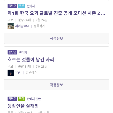
중단편
추천
판타지
제1회 한국 요괴 글로벌 진출 공개 오디션 시즌 2 — 나는 요괴다
무료
|
분량 66매
|
7월 24일
제이알KIM
|
등록작가
작품정보
중단편
판타지
흐르는 것들이 남긴 자리
무료
|
분량 81매
|
7월 23일
유람
|
일반작가
작품정보
중단편
독점
판타지, 일반
등장인물 살해죄
무료
|
분량 148매
|
7월 23일