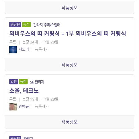
작품정보
중단편
독점
판타지, 추리/스릴러
뫼비우스의 띠 커팅식 – 1부 뫼비우스의 띠 커팅식
무료
|
분량 34매
|
7월 28일
서노리
|
등록작가
작품정보
엽편
독점
SF, 판타지
소울, 테크노
무료
|
분량 19매
|
7월 28일
안병규
|
등록작가
작품정보
중단편