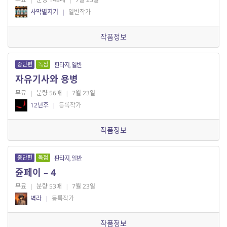
사막별지기
|
일반작가
작품정보
중단편
독점
판타지, 일반
자유기사와 용병
무료
|
분량 56매
|
7월 23일
12년후
|
등록작가
작품정보
중단편
독점
판타지, 일반
쥰페이 – 4
무료
|
분량 53매
|
7월 23일
벽라
|
등록작가
작품정보