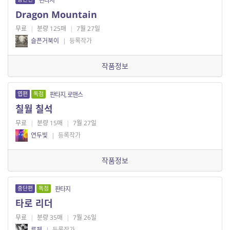
판타지
Dragon Mountain
무료
|
분량 125매
|
7월 27일
슬픈거북이
|
등록작가
작품정보
엽편
독점
판타지, 로맨스
칠월 칠석
무료
|
분량 15매
|
7월 27일
연두빛
|
등록작가
작품정보
중단편
독점
판타지
타로 리더
무료
|
분량 35매
|
7월 26일
루체
|
등록작가