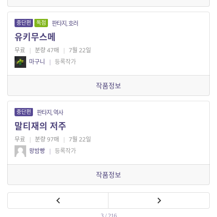
중단편
독점
판타지, 호러
유키무스메
무료
|
분량 47매
|
7월 22일
마구니
|
등록작가
작품정보
중단편
판타지, 역사
말티재의 저주
무료
|
분량 97매
|
7월 22일
왕밤빵
|
등록작가
작품정보
3 / 216