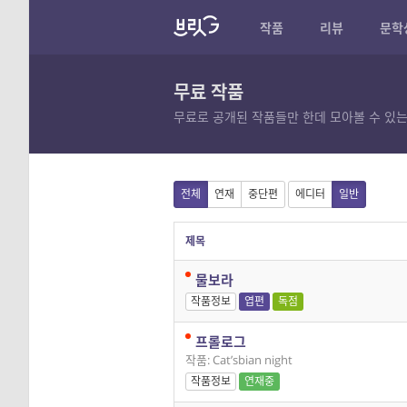
작품
리뷰
문학
무료 작품
무료로 공개된 작품들만 한데 모아볼 수 있는
전체
연재
중단편
에디터
일반
제목
물보라
작품정보
엽편
독점
프롤로그
작품: Cat’sbian night
작품정보
연재중