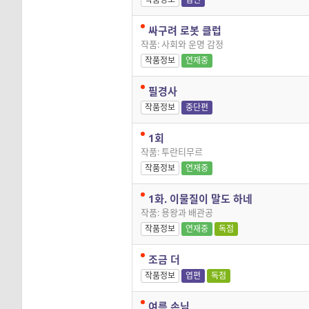
싸구려 로봇 클럽
작품: 사회와 운명 감정
작품정보
연재중
필경사
작품정보
중단편
1회
작품: 투란티무르
작품정보
연재중
1화. 이물질이 말도 하네
작품: 용왕과 배관공
작품정보
연재중
독점
조금 더
작품정보
엽편
독점
여름 손님