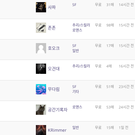
SF
무료
31매
14시간 전
사파
추리/스릴러
무료
98매
15시간 전
존존
로맨스
SF
무료
17매
15시간 전
호오크
일반
추리/스릴러
무료
4매
16시간 전
오건대
SF
무료
51매
23시간 전
무다림
기타
로맨스
무료
53매
24시간 전
공간기록자
일반
무료
15매
1일 전
KRimmer