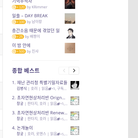
기억추적자
by
KRimmer
120
일출 – DAY BREAK
by
남이랑
100
층간소음 때문에 겪었던 일
by
배짱이
25
이 밤 안에
by
진샤
500
종합 베스트
1.
재난 관리청 특별기밀자료들
김병식
|
호러
| 읽음
, 구독
, 응원95, 리뷰3
×5
2.
초자연현상처리반 Orignal + True Ending
창궁
|
판타지, 호러
| 읽음
, 구독
, 응원6
×5
3.
초자연현상처리반 Renewal
창궁
|
판타지, 호러
| 읽음
, 구독
, 응원82, 리뷰4
×5
4.
논개놀이
창궁
|
호러, 로맨스
| 읽음
, 공감11, 응원25
×5