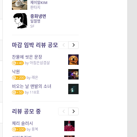
제이알KIM
판타지
중화냉면
일월명
SF
마감 임박 리뷰 공모
찬물에 씻은 문장
by
아침은삼겹살
40
낙원
by
래온
200
비오는 날 맨발의 소녀
by
118호
50
리뷰 공모 중
체리 슬러시
by
용복
100