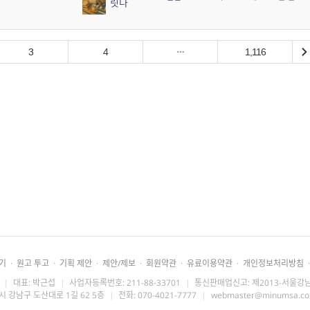
릿다
3
4
1,116
기
·
원고 투고
·
기획 제안
·
제안/제보
·
회원약관
·
유료이용약관
·
개인정보처리방침
·
|
대표: 박근섭
|
사업자등록번호: 211-88-33701
|
통신판매업신고: 제2013-서울강남
시 강남구 도산대로 1길 62 5층
|
전화: 070-4021-7777
|
webmaster@minumsa.c