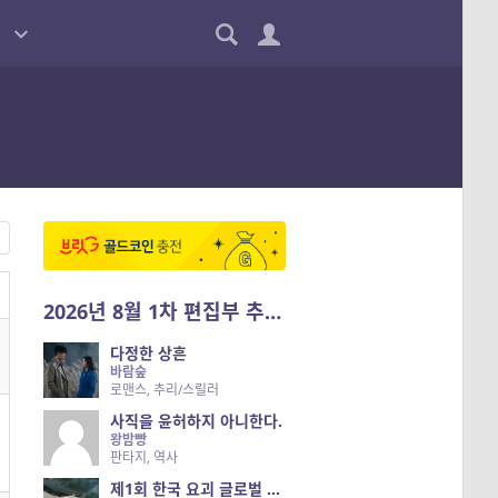
2026년 8월 1차 편집부 추천작
다정한 상흔
바람숲
로맨스, 추리/스릴러
사직을 윤허하지 아니한다.
왕밤빵
판타지, 역사
제1회 한국 요괴 글로벌 진출 공개 오디션 시즌 2 — 나는 요괴다