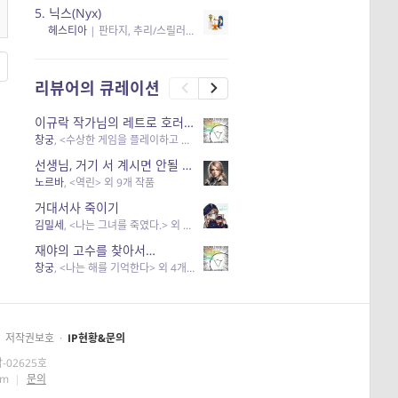
5.
닉스(Nyx)
헤스티아
|
판타지, 추리/스릴러
| 읽음
, 구독
, 응원434
×5
리뷰어의 큐레이션
이규락 작가님의 레트로 호러 리뷰
창궁
, <수상한 게임을 플레이하고 있어> 외 3개 작품
선생님, 거기 서 계시면 안될 것 같은데요-역할 클리셰를 비튼 작품들
노르바
, <역린> 외 9개 작품
거대서사 죽이기
김밀세
, <나는 그녀를 죽였다.> 외 1개 작품
재야의 고수를 찾아서…
창궁
, <나는 해를 기억한다> 외 4개 작품
저작권보호
·
IP현황&문의
-02625호
om
|
문의