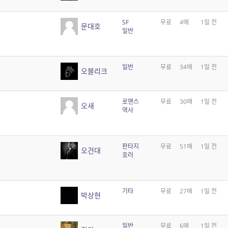
SF
무료
4매
1일 전
문대호
일반
일반
무료
34매
1일 전
오블리크
로맨스
무료
30매
1일 전
오새
역사
판타지
무료
51매
1일 전
오건대
호러
기타
무료
27매
1일 전
박상현
일반
무료
6매
1일 전