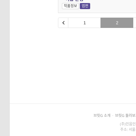
작품정보
엽편
1
2
브릿G 소개
·
브릿G 둘러보
(주)민음인
주소: 서울