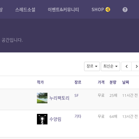
상
스레드소설
이벤트&커뮤니티
SHOP
 공간입니다.
장르
최신순
작가
장르
가격
분량
날짜
SF
무료
25매
11시간 전
누리팩토리
기타
무료
64매
13시간 전
수양림