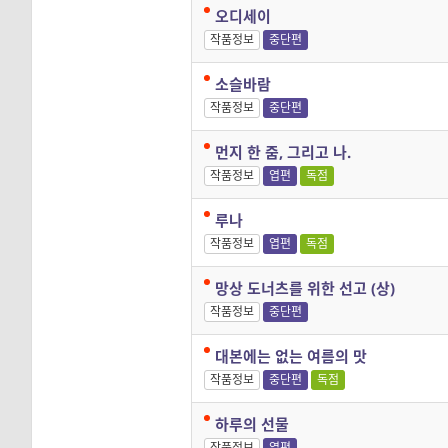
오디세이
작품정보
중단편
소슬바람
작품정보
중단편
먼지 한 줌, 그리고 나.
작품정보
엽편
독점
루나
작품정보
엽편
독점
망상 도너츠를 위한 선고 (상)
작품정보
중단편
대본에는 없는 여름의 맛
작품정보
중단편
독점
하루의 선물
작품정보
엽편