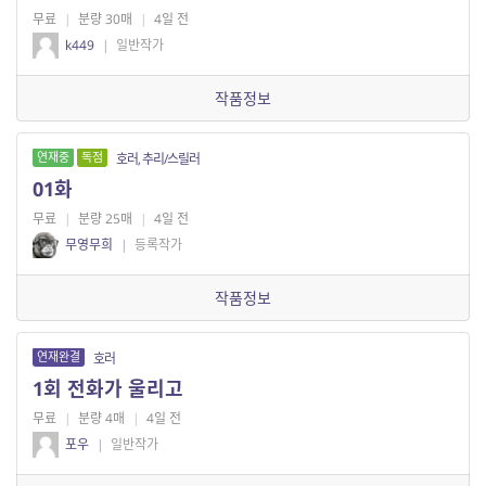
무료
|
분량 30매
|
4일 전
k449
|
일반작가
작품정보
연재중
독점
호러, 추리/스릴러
01화
무료
|
분량 25매
|
4일 전
무영무희
|
등록작가
작품정보
연재완결
호러
1회 전화가 울리고
무료
|
분량 4매
|
4일 전
포우
|
일반작가