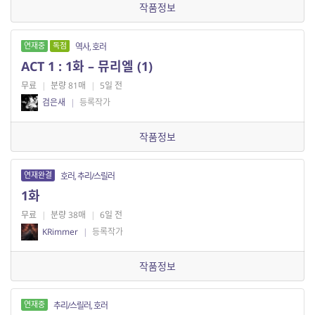
작품정보
연재중
독점
역사, 호러
ACT 1 : 1화 – 뮤리엘 (1)
무료
|
분량 81매
|
5일 전
검은새
|
등록작가
작품정보
연재완결
호러, 추리/스릴러
1화
무료
|
분량 38매
|
6일 전
KRimmer
|
등록작가
작품정보
연재중
추리/스릴러, 호러