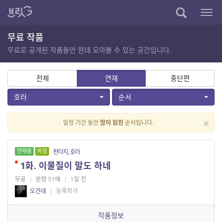
무료 작품
무료로 공개된 작품들만 한데 모아볼 수 있는 공간입니다.
전체
연재
중단편
호러
순서
×
일정 기간 동안
많이 읽힌
순서입니다.
연재중
독점
판타지, 호러
1화. 이물질이 말도 하네
무료
|
분량 51매
|
1일 전
오건대
|
등록작가
작품정보