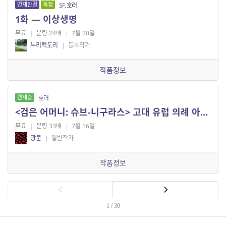
연재완결
독점
SF, 호러
1화 — 이상생명
무료
|
분량 24매
|
7월 20일
누리팩토리
|
등록작가
작품정보
연재중
호러
<검은 어머니: 슈브-니구라스> 고대 유럽 의례 아카이브 파편
무료
|
분량 33매
|
7월 16일
광쿤
|
일반작가
작품정보
1 / 30