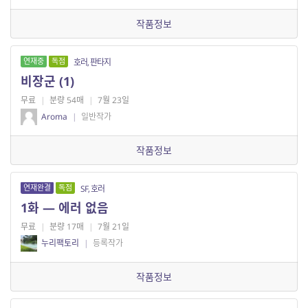
작품정보
연재중
독점
호러, 판타지
비장군 (1)
무료
|
분량 54매
|
7월 23일
Aroma
|
일반작가
작품정보
연재완결
독점
SF, 호러
1화 — 에러 없음
무료
|
분량 17매
|
7월 21일
누리팩토리
|
등록작가
작품정보