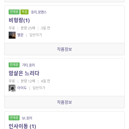
연재중
독점
호러, 로맨스
비형랑(1)
무료
|
분량 25매
|
3일 전
별운
|
일반작가
작품정보
연재중
기타, 호러
암살은 느리다
무료
|
분량 12매
|
4일 전
아이도
|
일반작가
작품정보
연재중
SF, 호러
인사이동 (1)