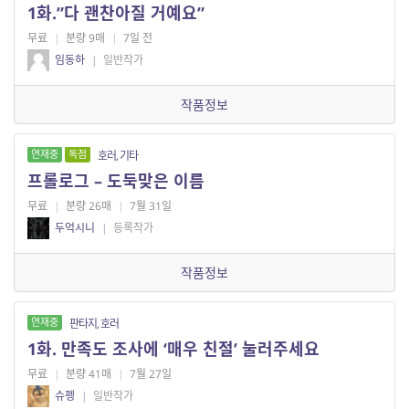
1화.”다 괜찬아질 거예요”
무료
|
분량 9매
|
7일 전
임동하
|
일반작가
작품정보
연재중
독점
호러, 기타
프롤로그 – 도둑맞은 이름
무료
|
분량 26매
|
7월 31일
두억시니
|
등록작가
작품정보
연재중
판타지, 호러
1화. 만족도 조사에 ‘매우 친절’ 눌러주세요
무료
|
분량 41매
|
7월 27일
슈펭
|
일반작가