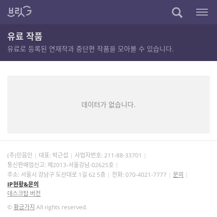
유료 작품
유료로 등록된 연재작과 중단편 작품을 모아볼 수 있습니다.
데이터가 없습니다.
(주)민음인
대표: 박근섭
사업자번호:
211-88-33701
통신판매업신고: 제2013-서울강남-02625호
주소: 서울시 강남구 도산대로 1길 62 5층
전화: 070-4021-7777
문의
IP현황&문의
데스크탑 버전
©
황금가지
All rights reserved.