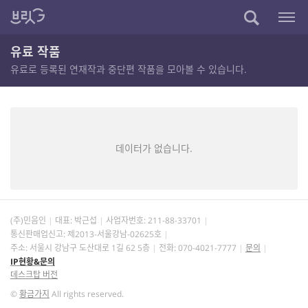
유료 작품
유료로 등록된 연재작과 중단편 작품을 모아볼 수 있습니다.
데이터가 없습니다.
(주)민음인
대표: 박근섭
사업자번호:
211-88-33701
통신판매업신고: 제2013-서울강남-02625호
주소: 서울시 강남구 도산대로 1길 62 5층
전화: 070-4021-7777
문의
IP현황&문의
데스크탑 버전
©
황금가지
All rights reserved.