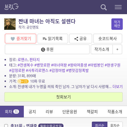
짠내 마녀는 아직도 설렌다
작가
제안
작가: 공인멘토
즐겨찾기
읽기목록
공유
숏코드복사
후원
작가소개
+
장르:
로맨스
,
판타지
태그:
#전생복수
#병맛로판
#마녀여왕
#왕따여중생
#마법봉인
#현생구원
#감정로판
#사투리로맨스
#감정마법
#병맛감정폭발
분량: 31회, 899매
가격:
10화 무료
21
소개: 전생에 내가 누명을 씌워 죽인 남자. 그 남자가 날 다시 사랑해야만 나는 원래 세계로 돌아갈 수 있다. 마녀 여왕, 급식받는 하녀 되다?! 세계를 유혹하던 마녀 르샤벨. 감정 없이...
더보기
첫회보기
회차
공지
리뷰
단문응원
책갈피
작품소개
31
총31회 - 연재중
최신순
회차순
월화수목금토일