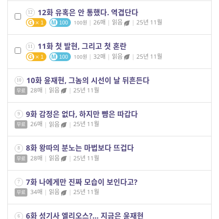
12화 유혹은 안 통했다. 역겹단다
12
|
26매
|
읽음
|
25년 11월
100
1
100
11화 첫 발현, 그리고 첫 혼란
11
|
32매
|
읽음
|
25년 11월
100
1
100
10화 윤재현, 그놈의 시선이 날 뒤흔든다
10
28매
|
읽음
|
25년 11월
무료
9화 감정은 없다, 하지만 뺨은 따갑다
9
26매
|
읽음
|
25년 11월
무료
8화 왕따의 분노는 마법보다 뜨겁다
8
28매
|
읽음
|
25년 11월
무료
7화 나에게만 진짜 모습이 보인다고?
7
34매
|
읽음
|
25년 11월
무료
6화 성기사 엘리오스?… 지금은 윤재현
6