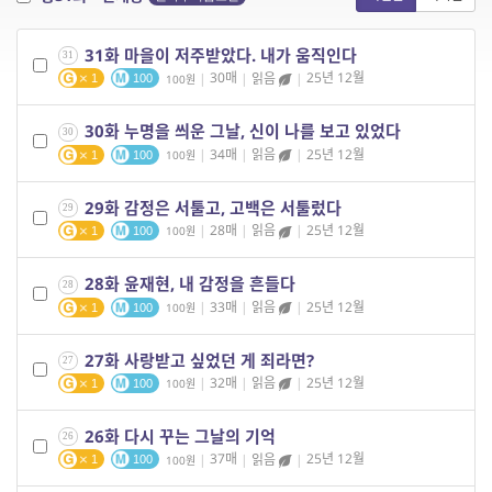
31화 마을이 저주받았다. 내가 움직인다
31
|
30매
|
읽음
|
25년 12월
100
1
100
30화 누명을 씌운 그날, 신이 나를 보고 있었다
30
|
34매
|
읽음
|
25년 12월
100
1
100
29화 감정은 서툴고, 고백은 서툴렀다
29
|
28매
|
읽음
|
25년 12월
100
1
100
28화 윤재현, 내 감정을 흔들다
28
|
33매
|
읽음
|
25년 12월
100
1
100
27화 사랑받고 싶었던 게 죄라면?
27
|
32매
|
읽음
|
25년 12월
100
1
100
26화 다시 꾸는 그날의 기억
26
|
37매
|
읽음
|
25년 12월
100
1
100