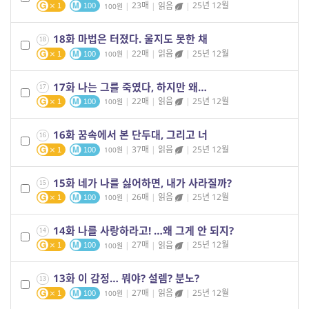
|
23매
|
읽음
|
25년 12월
100
1
100
18화 마법은 터졌다. 울지도 못한 채
18
|
22매
|
읽음
|
25년 12월
100
1
100
17화 나는 그를 죽였다, 하지만 왜…
17
|
22매
|
읽음
|
25년 12월
100
1
100
16화 꿈속에서 본 단두대, 그리고 너
16
|
37매
|
읽음
|
25년 12월
100
1
100
15화 네가 나를 싫어하면, 내가 사라질까?
15
|
26매
|
읽음
|
25년 12월
100
1
100
14화 나를 사랑하라고! …왜 그게 안 되지?
14
|
27매
|
읽음
|
25년 12월
100
1
100
13화 이 감정… 뭐야? 설렘? 분노?
13
|
27매
|
읽음
|
25년 12월
100
1
100