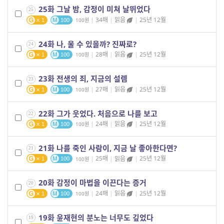
25화 그날 밤, 감정이 미쳐 날뛰었다
25
|
34매
|
읽음
|
25년 12월
100
1
100
24화 나, 울 수 있을까? 진짜로?
24
|
28매
|
읽음
|
25년 12월
100
1
100
23화 전생의 죄, 지금의 설렘
23
|
27매
|
읽음
|
25년 12월
100
1
100
22화 그가 웃었다. 처음으로 나를 보고
22
|
24매
|
읽음
|
25년 12월
100
1
100
21화 나를 죽인 사람이, 지금 날 좋아한다면?
21
|
25매
|
읽음
|
25년 12월
100
1
100
20화 감정이 마법을 이끈다는 증거
20
|
24매
|
읽음
|
25년 12월
100
1
100
19화 윤재현의 분노는 너무도 깊었다
19