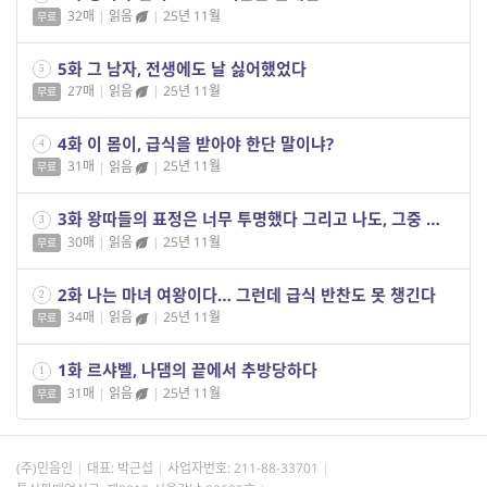
32매
|
읽음
|
25년 11월
무료
5화 그 남자, 전생에도 날 싫어했었다
5
27매
|
읽음
|
25년 11월
무료
4화 이 몸이, 급식을 받아야 한단 말이냐?
4
31매
|
읽음
|
25년 11월
무료
3화 왕따들의 표정은 너무 투명했다 그리고 나도, 그중 하나였다
3
30매
|
읽음
|
25년 11월
무료
2화 나는 마녀 여왕이다… 그런데 급식 반찬도 못 챙긴다
2
34매
|
읽음
|
25년 11월
무료
1화 르샤벨, 나댐의 끝에서 추방당하다
1
31매
|
읽음
|
25년 11월
무료
(주)민음인
대표: 박근섭
사업자번호:
211-88-33701