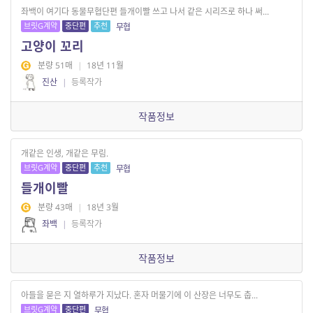
좌백이 여기다 동물무협단편 들개이빨 쓰고 나서 같은 시리즈로 하나 써...
브릿G계약
중단편
추천
무협
고양이 꼬리
분량 51매
|
18년 11월
진산
|
등록작가
작품정보
개같은 인생, 개같은 무림.
브릿G계약
중단편
추천
무협
들개이빨
분량 43매
|
18년 3월
좌백
|
등록작가
작품정보
아들을 묻은 지 열하루가 지났다. 혼자 머물기에 이 산장은 너무도 춥...
브릿G계약
중단편
무협