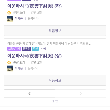
야운하시곡(夜雲下豺哭) (하)
분량 50매
|
17년 2월
하지은
|
등록작가
작품정보
아들을 묻은 지 열하루가 지났다. 혼자 머물기에 이 산장은 너무도 춥...
브릿G계약
중단편
추천
무협
야운하시곡(夜雲下豺哭) (상)
분량 58매
|
17년 2월
하지은
|
등록작가
작품정보
2 / 2