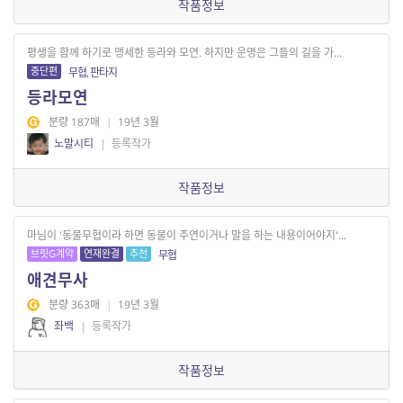
작품정보
평생을 함께 하기로 맹세한 등라와 모연. 하지만 운명은 그들의 길을 가...
중단편
무협, 판타지
등라모연
분량 187매
|
19년 3월
노말시티
|
등록작가
작품정보
마님이 '동물무협이라 하면 동물이 주연이거나 말을 하는 내용이어야지'...
브릿G계약
연재완결
추천
무협
애견무사
분량 363매
|
19년 3월
좌백
|
등록작가
작품정보