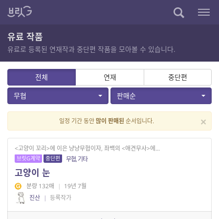
유료 작품
유료로 등록된 연재작과 중단편 작품을 모아볼 수 있습니다.
전체
연재
중단편
무협
판매순
×
일정 기간 동안
많이 판매된
순서입니다.
<고양이 꼬리>에 이은 냥냥무협이자, 좌백의 <애견무사>에...
브릿G계약
중단편
무협, 기타
고양이 눈
분량 132매
|
19년 7월
진산
|
등록작가