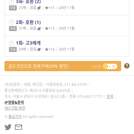
3화- 호환 (2)
3
25매
|
읽음
|
×15
|
24년 11월
무료
2화- 호환 (1)
2
31매
|
읽음
|
×15
|
24년 11월
무료
1화- 고3에게
1
29매
|
읽음
|
×16
|
24년 11월
무료
골드코인으로 전체구매(30% 할인)
3200
32
(주)민음인
대표: 박근섭
사업자번호:
211-88-33701
통신판매업신고: 제2013-서울강남-02625호
주소: 서울시 강남구 도산대로 1길 62 5층
전화: 070-4021-7777
문의
IP현황&문의
데스크탑 버전
©
황금가지
All rights reserved.