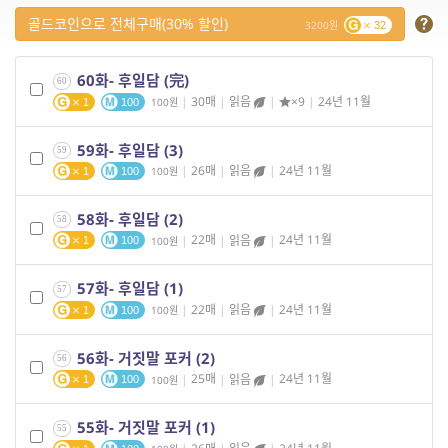
골드코인으로 전체구매(30% 할인)
3200
32
60화- 후일담 (完)
60
|
30매
|
읽음
|
×9
|
24년 11월
100
1
100
59화- 후일담 (3)
59
|
26매
|
읽음
|
24년 11월
100
1
100
58화- 후일담 (2)
58
|
22매
|
읽음
|
24년 11월
100
1
100
57화- 후일담 (1)
57
|
22매
|
읽음
|
24년 11월
100
1
100
56화- 거짓말 포커 (2)
56
|
25매
|
읽음
|
24년 11월
100
1
100
55화- 거짓말 포커 (1)
55