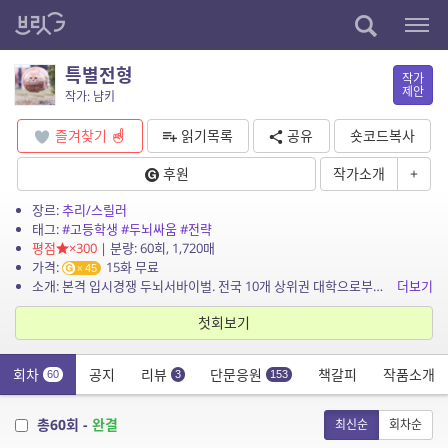
특별전형
작가
제안
작가: 냠키
즐겨찾기
읽기목록
공유
숏코드복사
후원
작가소개
+
장르:
추리/스릴러
태그:
#고등학생
#두뇌싸움
#전략
평점
×300
| 분량: 60회, 1,720매
가격:
15화 무료
45
소개: 본격 입시경쟁 두뇌서바이벌. 전국 10개 상위권 대학으로부터 동아줄이 내려왔다. 마지막 기회를 붙잡기 위해 이천 명의 고등학생이 모여든다. 인서울을 바란다면, 살아남아라! *본 소...
더보기
첫회보기
회차
공지
리뷰
단문응원
책갈피
작품소개
60
3
153
총60회 -
완결
최신순
회차순