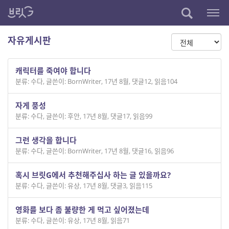
자유게시판
캐릭터를 죽여야 합니다
분류: 수다
,
글쓴이: BornWriter
,
17년 8월
,
댓글12
,
읽음104
자게 풍성
분류: 수다
,
글쓴이: 후안
,
17년 8월
,
댓글17
,
읽음99
그런 생각을 합니다
분류: 수다
,
글쓴이: BornWriter
,
17년 8월
,
댓글16
,
읽음96
혹시 브릿G에서 추천해주십사 하는 글 있을까요?
분류: 수다
,
글쓴이: 유상
,
17년 8월
,
댓글3
,
읽음115
영화를 보다 좀 불량한 게 먹고 싶어졌는데
분류: 수다
,
글쓴이: 유상
,
17년 8월
,
읽음71