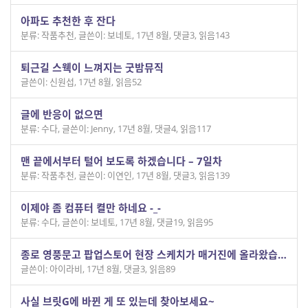
아파도 추천한 후 잔다
분류: 작품추천
,
글쓴이: 보네토
,
17년 8월
,
댓글3
,
읽음143
퇴근길 스웩이 느껴지는 굿밤뮤직
글쓴이: 신원섭
,
17년 8월
,
읽음52
글에 반응이 없으면
분류: 수다
,
글쓴이: Jenny
,
17년 8월
,
댓글4
,
읽음117
맨 끝에서부터 털어 보도록 하겠습니다 – 7일차
분류: 작품추천
,
글쓴이: 이연인
,
17년 8월
,
댓글3
,
읽음139
이제야 좀 컴퓨터 켤만 하네요 -_-
분류: 수다
,
글쓴이: 보네토
,
17년 8월
,
댓글19
,
읽음95
종로 영풍문고 팝업스토어 현장 스케치가 매거진에 올라왔습니다.
글쓴이: 아이라비
,
17년 8월
,
댓글3
,
읽음89
사실 브릿G에 바뀐 게 또 있는데 찾아보세요~