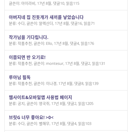
글쓴이: 아이라비
,
17년 8월
,
댓글10
,
읽음115
아버지네 집 진돗개가 새끼를 낳았습니다
분류: 수다
,
글쓴이: 알렉산더
,
17년 8월
,
댓글16
,
읽음71
작가님을 기다립니다.
분류: 작품추천
,
글쓴이: Ello
,
17년 8월
,
댓글4
,
읽음176
이쯤되면 반 오기로!
분류: 작품추천
,
글쓴이: montesur
,
17년 8월
,
댓글2
,
읽음131
루아님 필독
분류: 작품추천
,
글쓴이: 이나경
,
17년 8월
,
댓글8
,
읽음139
웹사이트&모바일앱 사용법 페이지
분류: 공지
,
글쓴이: 영국쥐
,
17년 8월
,
댓글2
,
읽음1205
브릿G 너무 좋아요! >0<
분류: 수다
,
글쓴이: 별해무
,
17년 8월
,
댓글4
,
읽음103