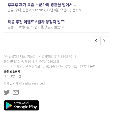
후후후 제가 요즘 누군가의 영혼을 털어서…
분류: 수다
,
글쓴이: OldNick
,
17년 8월
,
댓글8
,
읽음109
작품 추천 이벤트 6일차 당첨자 발표!
글쓴이: 브릿G팀
,
17년 8월
,
댓글7
,
읽음120
(주)민음인
대표: 박근섭
사업자번호:
211-88-33701
통신판매업신고: 제2013-서울강남-02625호
주소: 서울시 강남구 도산대로 1길 62 5층
전화: 070-4021-7777
문의
IP현황&문의
데스크탑 버전
©
황금가지
All rights reserved.