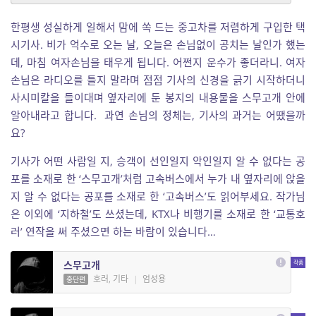
한평생 성실하게 일해서 맘에 쏙 드는 중고차를 저렴하게 구입한 택
시기사. 비가 억수로 오는 날, 오늘은 손님없이 공치는 날인가 했는
데, 마침 여자손님을 태우게 됩니다. 어쩐지 운수가 좋더라니. 여자
손님은 라디오를 틀지 말라며 점점 기사의 신경을 긁기 시작하더니
사시미칼을 들이대며 옆자리에 둔 봉지의 내용물을 스무고개 안에
알아내라고 합니다. 과연 손님의 정체는, 기사의 과거는 어땠을까
요?
기사가 어떤 사람일 지, 승객이 선인일지 악인일지 알 수 없다는 공
포를 소재로 한 ‘스무고개’처럼 고속버스에서 누가 내 옆자리에 앉을
지 알 수 없다는 공포를 소재로 한 ‘고속버스’도 읽어부세요. 작가님
은 이외에 ‘지하철’도 쓰셨는데, KTX나 비행기를 소재로 한 ‘교통호
러’ 연작을 써 주셨으면 하는 바람이 있습니다…
스무고개
호러, 기타
|
엄성용
중단편