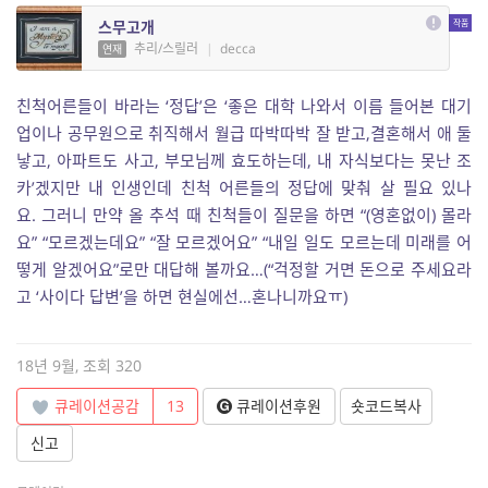
스무고개
추리/스릴러
|
decca
연재
친척어른들이 바라는
‘
정답
’
은
‘
좋은 대학 나와서 이름 들어본 대기
업이나 공무원으로 취직해서 월급 따박따박 잘 받고
,
결혼해서 애 둘
낳고
,
아파트도 사고
,
부모님께 효도하는데
,
내 자식보다는 못난 조
카
’
겠지만 내 인생인데 친척 어른들의 정답에 맞춰 살 필요 있나
요
.
그러니 만약 올 추석 때 친척들이 질문을 하면
“(
영혼없이
)
몰라
요
” “
모르겠는데요
” “
잘 모르겠어요
” “
내일 일도 모르는데 미래를 어
떻게 알겠어요
”
로만 대답해 볼까요
…(“
걱정할 거면 돈으로 주세요라
고
‘
사이다 답변
’
을 하면 현실에선
…
혼나니까요ㅠ
)
18년 9월, 조회 320
큐레이션공감
13
큐레이션후원
숏코드복사
신고