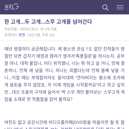
한 고개…두 고개…스무 고개를 넘어간다
대상작품: <악마의 장난> 외 4개 작품
큐레이터:
한켠
, 18년 9월, 조회 320
매년 명절마다 궁금해집니다
.
왜 평소엔 관심
1
도 없던 친척들이 명
절만 되면 갑자기 애정과 염려가 생겨서
‘
폭풍질문
’
을 하시는지
.
공부
잘 하니
,
대학 붙었니
,
어디 취직했니
,
너는 뭐 하고 살 거니
,
언제 결
혼하니
,
언제 애 낳을 거니
,
하나는 외롭다는데 언제 둘째 낳을 거
니
…
이럴 때는 부엌칼이라도 들이대며
“
큰아버지는 평소에 조카에
게 용돈을 주지 않았죠
.
자 이제 게임을 시작할까요
”
라고 하고 싶지
만
…
대신 조용히 구석에 숨어서
‘
딱 스무 개만 물어보는
’
스무고개 게
임을 소재로 한 작품들을 읽어 볼까요
?
여친도 없고 공강시간에 비디오룸카페(DVD방을 떠올리면 될 듯 합