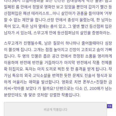
니다.)에서 스릴러영화를 보는 건전한 남대생에게 닥친 불운! 좁고
밀폐된 룸 안에서 정말로 영화만 보고 있었을 뿐인데 갑자기 빨간 등
산점퍼입은 패션 테러리스트…아니 살인마가 권총을 들이대며 ‘거부
할 수 없는 제안’을 합니다.
산장 안에서 총성이 울렸는데, 한 남자는
죽어 있고, 죽은 남자 옆에는 총이 있고, 그 옆엔 빨간 등산점퍼 입은
남자가 서 있는데, 스무고개 안에 등산점퍼남의 살인을 증명하라는.
스무고개가 진행될수록, 남은 질문이 하나하나 줄어들때마다 심장
이 쫄깃해 집니다.
고개는 점점 높아지고 긴장이 고조되고 숨이 가빠
집니다. 두 명의 인물은 좁은 공간 안에서 한정된 소품을 영리하게
이용하며 반전에 반전을 거듭하다가 마지막 반전에서 작품 전체를
확 뒤집지요. 독자는 마치 도끼로 찍힌 듯 한 충격을 받게 됩니다. 작
가님 특유의 외국 고딕소설을 번역한 듯한 문체도 진술서 형식과 묘
하게 어울리는 매력을 발산합니다. 영화로 치면 폰부스+친절한 금
자씨+악마를 보았다 가 될까요? 단편으로는 다소 긴, 200매가 넘는
분량인데도 ‘총 맞은 것처럼’ 강렬한 작품입니다.
악마의 장난
호러, 추리/스릴러
|
박부용
중단편