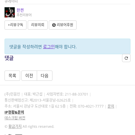
큐레이터
한켠
추천리뷰어
+리뷰구독
리뷰의뢰
리뷰어후원
댓글을 작성하려면
로그인
해야 합니다.
댓글
목록
이전
다음
(주)민음인
대표: 박근섭
사업자번호:
211-88-33701
통신판매업신고: 제2013-서울강남-02625호
주소: 서울시 강남구 도산대로 1길 62 5층
전화: 070-4021-7777
문의
IP현황&문의
데스크탑 버전
©
황금가지
All rights reserved.