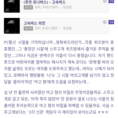
(후안 유니버스) – 고속버스
호러, 추리/스릴러
|
엄성용
중단편
고속버스 외전
호러, 추리/스릴러
|
엄성용
중단편
PC통신 시절을 기억하십니까…영화퀴즈라던가…각종 퀴즈방이 훈
훈했던…그 ‘좋았던 시절’에 스무고개 퀴즈방에서 즐거운 추억을 쌓
았던…그러나 지금은 반백수인 이들이 다시 뭉쳤습니다. 자기 핸드
폰으로 어떤여자를 협박하는 메시지가 계속 온다는 ‘로매’를 따라 오
지랖 넓게도 모르는 여자를 도와주려고 했는데…여자는 시체가 되어
있고, 로매마저 행방불명. ‘나’는 그 시절 여섯고개를 넘기지 않고 정
답을 ‘클리어’하던 ‘여고 형’에게 도움을 요청하는데…
십 년 전 홀연히 사라졌던 여고 형의 비밀은 무엇이었을까요. 스무고
개로 갈고 닦은, ‘아직 죽지 않았어’ 란 응원이 절로 나오는 이들의 청
출어람 추리능력으로 여고 형의 비밀을 파헤칠 수 있을까요. 사실 스
무고개보다는 ‘3각 신문’ 게임이 더 재미있어 보이는군요 ㅎㅎㅎ