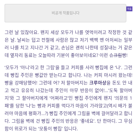
Kozmic blues
일반
|
최참치
중단편
그런 날 있잖아요. 왠지 세상 모두가 나를 엿먹이려고 작정한 것 같
은 날. 날씨는 덥고 전철에 사람은 많고 저기 백팩 멘 아저씨는 일부
러 나를 치고 지나간 거 같고, 손님은 괜히 나한테 성질내는 거 같은
데 옆자리 동료는 오늘따라 기분이 좋아보이네요? 이런 슈
크림
빵!
‘모두가 ‘아니’라고 한 그림’을 들고 커피를 사러 빵집에 온 ‘나’. 그런
데 빵집 주인은 빵값만 받는다고 합니다. 나는 커피 마시러 왔는데!
빵을 강매당했어! 그런데 어? 저 할아버지는
크루아상
을 돈도 안 내
고 먹고 유유히 나갔는데 주인이 아무 반응이 없어!…’도둑 할아버
지’와 그 할아버지에게 ‘어쩌라고’인 빵집 주인에게 왠지 ‘의문의 1
패’를 당한 ‘나’는 빵과 커피를 먹다가 마음이 가라앉고(역시 배가 불
러야 마음에 평화가…?) 빵집 주인에게 그림을 벽에 걸어달라고 합니
다. 그림을 벽에 건 빵집 주인의 반응은 ‘좋네요’. 단 한마디. 그 무심
함이 위로가 되는 ‘모퉁이 빵집’ 입니다.