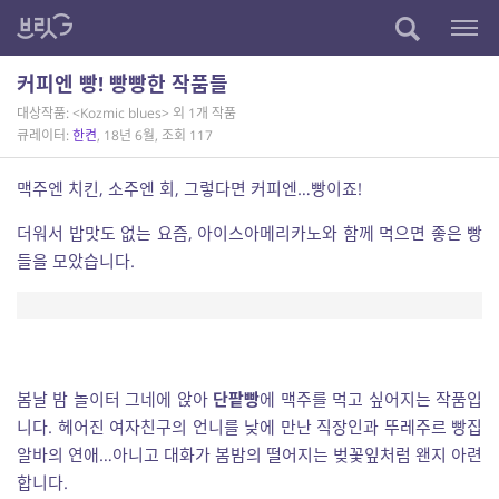
커피엔 빵! 빵빵한 작품들
대상작품: <Kozmic blues> 외 1개 작품
큐레이터:
한켠
, 18년 6월, 조회 117
맥주엔 치킨, 소주엔 회, 그렇다면 커피엔…빵이죠!
더워서 밥맛도 없는 요즘, 아이스아메리카노와 함께 먹으면 좋은 빵
들을 모았습니다.
봄날 밤 놀이터 그네에 앉아
단팥빵
에 맥주를 먹고 싶어지는 작품입
니다. 헤어진 여자친구의 언니를 낮에 만난 직장인과 뚜레주르 빵집
알바의 연애…아니고 대화가 봄밤의 떨어지는 벚꽃잎처럼 왠지 아련
합니다.