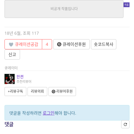
모퉁이 빵집
판타지, 기타
|
제로위크
중단편
18년 6월, 조회 117
큐레이션공감
4
큐레이션후원
숏코드복사
신고
큐레이터
한켠
추천리뷰어
+리뷰구독
리뷰의뢰
리뷰어후원
댓글을 작성하려면
로그인
해야 합니다.
댓글