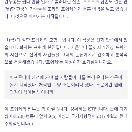
완두콩을 씹다 반쯤 입가로 흘러내린 삼촌. ㅋㅋㅋㅋ 삼촌도 결혼 안
(못)한 판국에 가족들은 조카인 프쉬케에게 결혼 압박을 넣고 있습니
다. 이것으로 이야기는 시작됩니다.
「(극) TJ 성향 프쉬케의 모험」입니다. 이 작품은 신화 안쪽에서 썼
습니다. 화자는 프쉬케 본인입니다. 처음부터 끝까지 1인칭 프쉬케
의 시선으로, 신화의 사건들을 그녀의 눈높이에서 건조하고 분석적
으로 서술해봤습니다. ‘프쉬케’는 이성이자 호기심이니까요.
아프로디테 신전에 가야 할 사람들이 나를 보러 온다는 소문이
돌기 시작했다. 처음엔 그냥 소문이려니 했다. 소문이란 원래
과장이 섞이는 법이니까.
이 프쉬케의 말투는 딱 이렇습니다. 정확히는 ISTJ입니다. 눈에 띄기
싫어하고(I) 행동이 앞서고(S) 이성과 근거지향적이고(T) 계획과 원칙
주의적입니다(J).