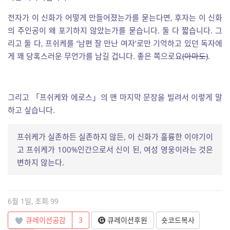
전자가 이 신화가 어떻게 만들어졌는가를 묻는다면, 후자는 이 신화
의 주인공이 왜 포기하지 않았는가를 묻습니다. 둘 다 짧습니다. 그
리고 둘 다, 프쉬케를 ‘남편 잘 만난 여자’로만 기억하고 있던 독자에
게 꽤 당혹스러운 무언가를 남길 겁니다. 좋은 쪽으로요
(아마도)
.
그리고 「프쉬케와 에로스」의 맨 마지막 문장을 빌려서 이렇게 말
하고 싶습니다.
프쉬케가 실존하든 실존하지 않든, 이 신화가 훌륭한 이야기이
고 프쉬케가 100%인간으로서 신이 된, 여성 영웅이라는 것은
변하지 않는다.
6월 1일, 조회 99
큐레이션공감
3
큐레이션후원
숏코드복사