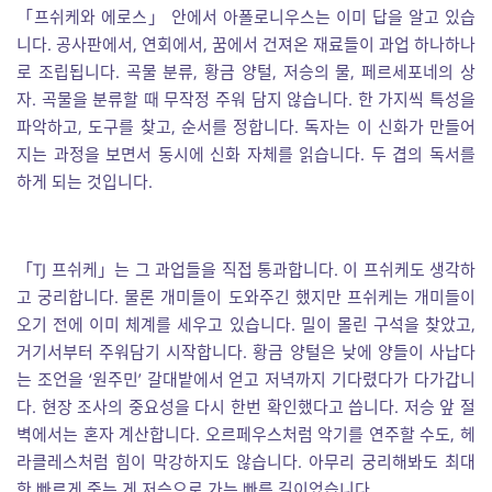
「프쉬케와 에로스」 안에서 아폴로니우스는 이미 답을 알고 있습
니다. 공사판에서, 연회에서, 꿈에서 건져온 재료들이 과업 하나하나
로 조립됩니다. 곡물 분류, 황금 양털, 저승의 물, 페르세포네의 상
자. 곡물을 분류할 때 무작정 주워 담지 않습니다. 한 가지씩 특성을
파악하고, 도구를 찾고, 순서를 정합니다. 독자는 이 신화가 만들어
지는 과정을 보면서 동시에 신화 자체를 읽습니다. 두 겹의 독서를
하게 되는 것입니다.
「TJ 프쉬케」는 그 과업들을 직접 통과합니다. 이 프쉬케도 생각하
고 궁리합니다. 물론 개미들이 도와주긴 했지만 프쉬케는 개미들이
오기 전에 이미 체계를 세우고 있습니다. 밀이 몰린 구석을 찾았고,
거기서부터 주워담기 시작합니다. 황금 양털은 낮에 양들이 사납다
는 조언을 ‘원주민’ 갈대밭에서 얻고 저녁까지 기다렸다가 다가갑니
다. 현장 조사의 중요성을 다시 한번 확인했다고 씁니다. 저승 앞 절
벽에서는 혼자 계산합니다. 오르페우스처럼 악기를 연주할 수도, 헤
라클레스처럼 힘이 막강하지도 않습니다. 아무리 궁리해봐도 최대
한 빠르게 죽는 게 저승으로 가는 빠른 길이었습니다.