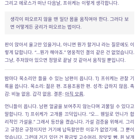
그리고 에로스가 떠난 다음날, 프쉬케는 이렇게 생각합니다.
생각이 떠오르지 않을 땐 일단 몸을 움직여야 한다. 그러다 보
면 어떻게든 궁리가 떠오르는 법이다.
판이 앉아서 울고만 있을거냐, 아니면 뭔가 할거냐 라는 질문에도 이
렇게 답합니다. “…뭔가 해야죠.” 영웅적인 결의 같은 건 없었습니다.
그냥, 주저앉아 있으면 정말로 끝날 것 같아서 움직일 뿐입니다.
밤마다 목소리만 들을 수 있는 남편이 옵니다. TJ 프쉬케는 관찰 기
록을 씁니다. 목소리: 젊은 편. 조용조용한 편. 성격: 급하지 않음. 촉
감: 비늘 없음. 갑각 없음. 결론:
아직 모름
.
언니들이 옵니다. 남편 얼굴을 보여주지 않는다며 괴물일 수 있다고
말합니다. TJ 프쉬케가 고개를 끄덕입니다. “오… 웬일로 언니가 합
리적인 가설을.” 그래서 등잔을 켰습니다. 가설 검증을 위해서. 그리
고 규정은 규정이지만 거기에 납득할만한 이유가 없었기에. 그 뿐이
었습니다. 그런데 거기 있던 건 황금빛 고수머리, 장밋빛 뺨, 흰 날개