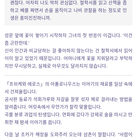
괜찮다. 어차피 나도 딱히 관심없다. 철학서를 읽고 산책을 좀
하고 베를 짜면서 손을 움직이고 나비 관찰을 하는 정도로 인
생은 흥미진진하니까.
성문 앞에 꽃이 쌓이기 시작하자 그녀의 첫 반응이 이겁니다. ‘이건
좀 곤란한데.’
신이 인간과 비교당하는 걸 좋아하지 않는다는 건 철학서에서 읽어
이미 알고 있었기 때문입니다. 어머니에게 꽃을 치워달라고 부탁하
지만 무시당하고, 실제로 아무것도 달라지지 않습니다.
「프쉬케와 에로스」의 아폴로니우스는 이야기의 재료를 일상 속에
서 건져올립니다.
공사판 동료가 석회가루와 자갈을 잘못 섞자 체로 걸러내는 방법을
알려줍니다. 머릿속에서 무언가가 찰칵 맞물립니다.
곡물 분류 과업의 탄생입니다. 연회에 갔다가 강제로 술을 마시고 만
취한 채 밤새 이야기를 씁니다.
다음 날 조카가 해장을 도와주러 오는데 삼촌이 말합니다. “사람이