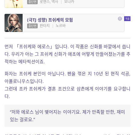
로맨스, 역사
|
모나카
중단편
(극TJ 성향) 프쉬케의 모험
판타지
|
노르바
중단편
먼저 「프쉬케와 에로스」입니다. 이 작품은 신화를 바깥에서 씁니
다. 우리가 아는 그 프쉬케 신화가 애초에 어떻게 만들어졌는가를 추
적하는 메타픽션이죠.
화자는 프쉬케 본인이 아닙니다. 펜을 꺾은 지 10년 된 현직 석공,
아폴로니우스입니다.
그런데 조카 프쉬케가 결혼 조건으로 삼촌에게 이야기를 요구합니
다.
“저와 에로스 님이 맺어지는 이야기요. 제가 만족할 만한, 재미
있는 걸로요.”