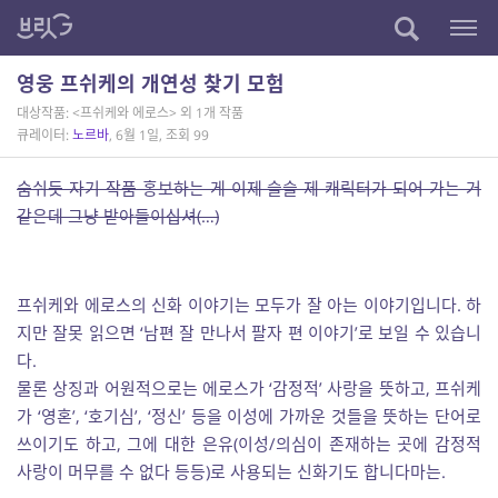
영웅 프쉬케의 개연성 찾기 모험
대상작품: <프쉬케와 에로스> 외 1개 작품
큐레이터:
노르바
, 6월 1일, 조회 99
숨쉬듯 자기 작품 홍보하는 게 이제 슬슬 제 캐릭터가 되어 가는 거
같은데 그냥 받아들이십셔(…)
프쉬케와 에로스의 신화 이야기는 모두가 잘 아는 이야기입니다. 하
지만 잘못 읽으면 ‘남편 잘 만나서 팔자 편 이야기’로 보일 수 있습니
다.
물론 상징과 어원적으로는 에로스가 ‘감정적’ 사랑을 뜻하고, 프쉬케
가 ‘영혼’, ‘호기심’, ‘정신’ 등을 이성에 가까운 것들을 뜻하는 단어로
쓰이기도 하고, 그에 대한 은유(이성/의심이 존재하는 곳에 감정적
사랑이 머무를 수 없다 등등)로 사용되는 신화기도 합니다마는.