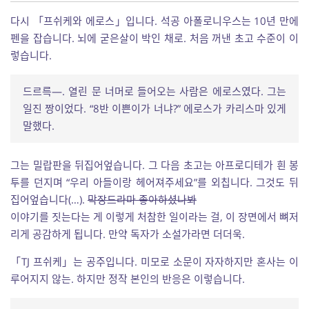
다시 「프쉬케와 에로스」입니다. 석공 아폴로니우스는 10년 만에
펜을 잡습니다. 뇌에 굳은살이 박인 채로. 처음 꺼낸 초고 수준이 이
렇습니다.
드르륵—. 열린 문 너머로 들어오는 사람은 에로스였다. 그는
일진 짱이었다. “8반 이쁜이가 너냐?” 에로스가 카리스마 있게
말했다.
그는 밀랍판을 뒤집어엎습니다. 그 다음 초고는 아프로디테가 흰 봉
투를 던지며 “우리 아들이랑 헤어져주세요”를 외칩니다. 그것도 뒤
집어엎습니다(…).
막장드라마 좋아하셨나봐
이야기를 짓는다는 게 이렇게 처참한 일이라는 걸, 이 장면에서 뼈저
리게 공감하게 됩니다. 만약 독자가 소설가라면 더더욱.
「TJ 프쉬케」는 공주입니다. 미모로 소문이 자자하지만 혼사는 이
루어지지 않는. 하지만 정작 본인의 반응은 이렇습니다.