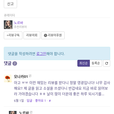
신고
큐레이터
노르바
추천리뷰어
+리뷰구독
리뷰의뢰
리뷰어후원
댓글을 작성하려면
로그인
해야 합니다.
댓글
최신순
등록순
2
모나카01
아고 ㅠㅠ 이런 재밌는 리뷰를 받다니 정말 영광입니다! 너무 감사
해요!! 제 글을 읽고 소설을 쓰셨다니 반갑네요 지금 바로 읽어보
러 가야겠습니다 ㅎㅎ 날이 많이 더운데 좋은 하루 되시기를…
6월 1일
·
답글
·
좋아요
1
·
#
노르바