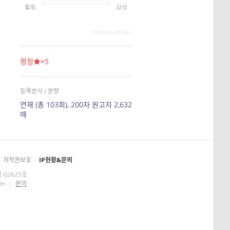
힐링
감성
JS chart by amCharts
평점
×5
등록방식 / 분량
연재 (총 103회), 200자 원고지 2,632
매
저작권보호
·
IP현황&문의
-02625호
om
|
문의