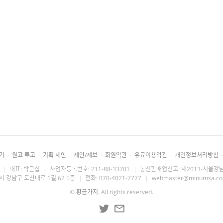
기
·
원고 투고
·
기획 제안
·
제안/제보
·
회원약관
·
유료이용약관
·
개인정보처리방침
·
|
대표: 박근섭
|
사업자등록번호: 211-88-33701
|
통신판매업신고: 제2013-서울강남
시 강남구 도산대로 1길 62 5층
|
전화: 070-4021-7777
|
webmaster@minumsa.c
©
황금가지
. All rights reserved.