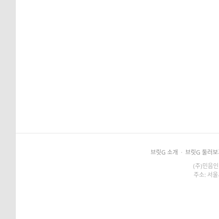
브릿G 소개
·
브릿G 둘러보
(주)민음인
주소: 서울