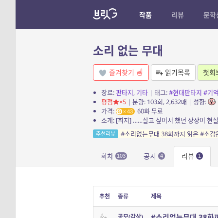
작품
리뷰
문학
소리 없는 무대
즐겨찾기
읽기목록
첫회
장르:
판타지
,
기타
| 태그:
#현대판타지
#기
평점
×5
| 분량: 103회, 2,632매 | 성향:
가격:
60화 무료
43
#소리없는무대 38화까지 읽은 #소감
추천리뷰
회차
공지
리뷰
103
4
1
추천
종류
제목
#소리없는무대 38화
공모(감상)