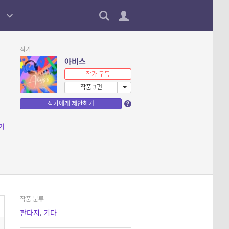
작가
아비스
작가 구독
작품 3편
작가에게 제안하기
기
작품 분류
판타지
,
기타