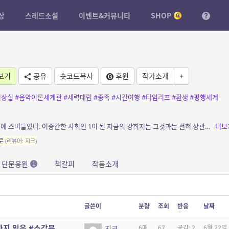
상
스레드소설
이벤트&커뮤니티
SHOP
보기
공유
숏코드복사
후원
작가소개
+
억상실
#음악이론세계관
#세력대립
#종족
#시간여행
#타임리프
#환생
#평행세계
소개: [희지] ……살고 싶어서 했던 상상이 현실에 스며들었다. 어중간한 사회인 1이 된 지금의 강희지는 그것과는 전혀 상관없는, 음악을 쓰는 사람. 그리고 언젠가부...
더보
문
(리뷰어: 지크)
단문응원
책갈피
작품소개
1
글쓴이
분량
조회
반응
날짜
까지 읽은 #소감문
지크
6매
67
공감: 2
6월 22일