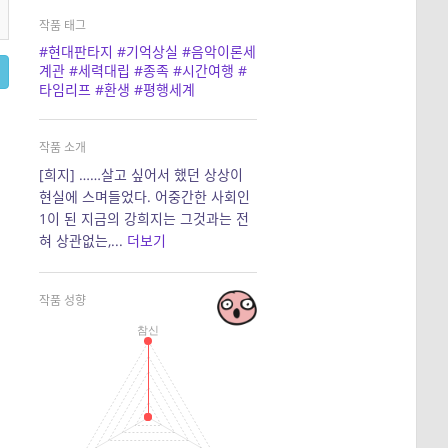
작품 태그
#현대판타지
#기억상실
#음악이론세
계관
#세력대립
#종족
#시간여행
#
타임리프
#환생
#평행세계
작품 소개
[희지] ……살고 싶어서 했던 상상이
현실에 스며들었다. 어중간한 사회인
1이 된 지금의 강희지는 그것과는 전
혀 상관없는,...
더보기
작품 성향
참신