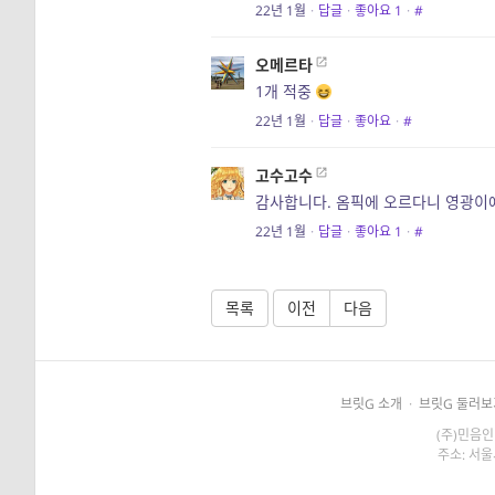
22년 1월
·
답글
·
좋아요
1
·
#
오메르타
1개 적중
22년 1월
·
답글
·
좋아요
·
#
고수고수
감사합니다. 옴픽에 오르다니 영광이
22년 1월
·
답글
·
좋아요
1
·
#
목록
이전
다음
브릿G 소개
·
브릿G 둘러보
(주)민음인
주소: 서울