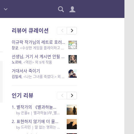
리뷰어 큐레이션
이규락 작가님의 레트로 호러 리뷰
창궁
, <수상한 게임을 플레이하고 있어> 외 3개 작품
선생님, 거기 서 계시면 안될 것 같은데요-역할 클리셰를 비튼 작품들
노르바
, <역린> 외 9개 작품
거대서사 죽이기
김밀세
, <나는 그녀를 죽였다.> 외 1개 작품
인기 리뷰
1. 별작가의 《별과하늘의 오케스트라》
by
은율e
|
별과하늘3부_별과하늘의 오케스트라
2. 표현하지 않기에 더 울림이 있는
by
드리민
|
말 없는 영화는 하룻밤에 몇 리를 갈 수 있을까