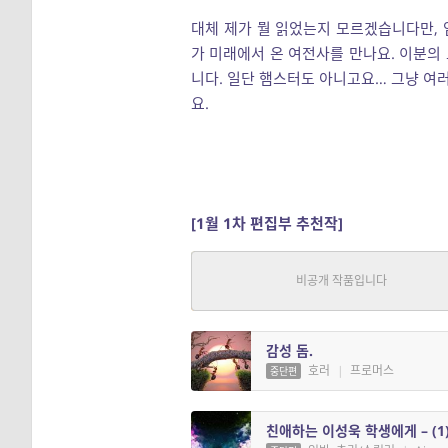
대체 제가 뭘 읽었는지 모르겠습니다만,
가 미래에서 온 여전사를 만나요. 이분의
니다. 일단 햄스터도 아니고요… 그냥 여러
요.
[1월 1차 편집부 추천작]
입주 하녀가 수상합니다
추리/스릴러, 로맨스
|
고수
연재
감성 돔.
호러
|
프로머스
중단편
친애하는 이성욱 학생에게 – (1