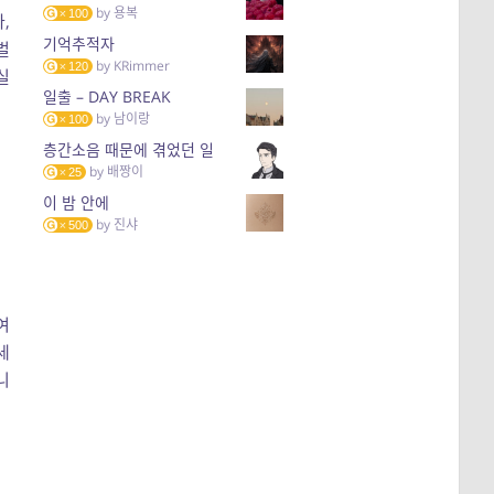
by
용복
100
,
기억추적자
벌
by
KRimmer
120
실
일출 – DAY BREAK
by
남이랑
100
층간소음 때문에 겪었던 일
by
배짱이
25
이 밤 안에
by
진샤
500
여
세
니