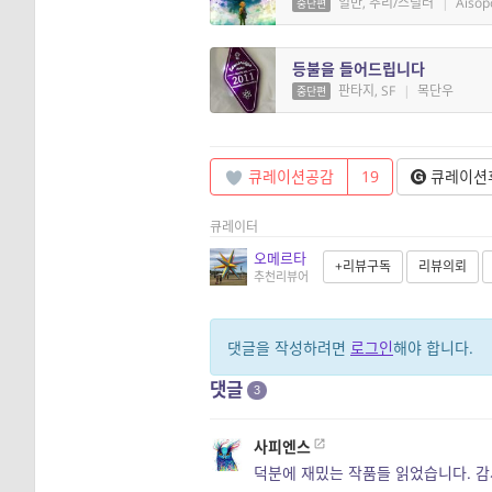
일반, 추리/스릴러
|
Aisop
중단편
등불을 들어드립니다
판타지, SF
|
목단우
중단편
큐레이션공감
19
큐레이션
큐레이터
오메르타
+리뷰구독
리뷰의뢰
추천리뷰어
댓글을 작성하려면
로그인
해야 합니다.
댓글
3
사피엔스
덕분에 재밌는 작품들 읽었습니다. 