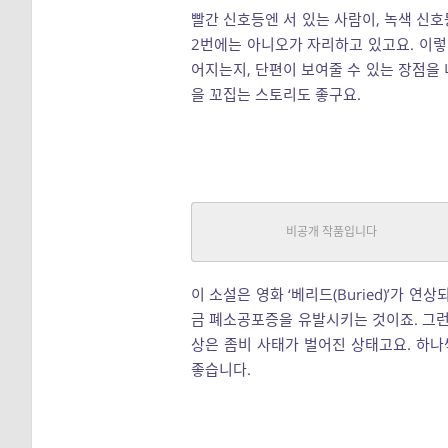
빨간 신호등엔 서 있는 사람이, 녹색 신호
2번에는 아니오가 자리하고 있고요. 이렇
어지는지, 단편이 보여줄 수 있는 장점을
을 꼬집는 스토리도 좋구요.
오우거
호러, 추리/스릴러
|
베렛
중단편
이 소설은 영화 ‘베리드(Buried)’가 
금 폐소공포증을 유발시키는 것이죠. 그런
상은 좀비 사태가 벌어진 상태고요. 하
좋습니다.