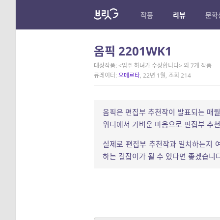
작품
리뷰
문학
옴픽 2201WK1
대상작품: <입주 하녀가 수상합니다> 외 7개 작품
큐레이터:
오메르타
, 22년 1월, 조회 214
옴픽은 편집부 추천작이 발표되는 매월 
위터에서 가벼운 마음으로 편집부 추천
실제로 편집부 추천작과 일치하는지 여
하는 길잡이가 될 수 있다면 좋겠습니다