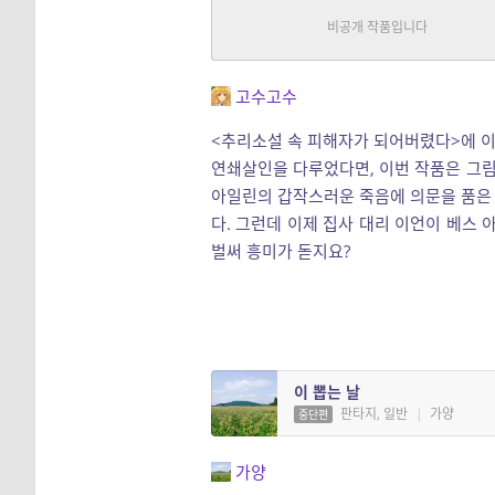
입주 하녀가 수상합니다
추리/스릴러, 로맨스
|
고수
연재
고수고수
<추리소설 속 피해자가 되어버렸다>에 
연쇄살인을 다루었다면, 이번 작품은 그림
아일린의 갑작스러운 죽음에 의문을 품은
다. 그런데 이제 집사 대리 이언이 베스 
벌써 흥미가 돋지요?
이 뽑는 날
판타지, 일반
|
가양
중단편
가양