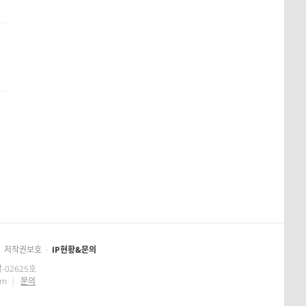
저작권보호
·
IP현황&문의
-02625호
om
|
문의