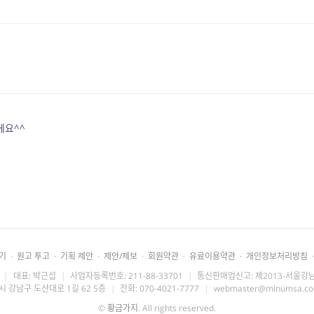
에요^^
기
·
원고 투고
·
기획 제안
·
제안/제보
·
회원약관
·
유료이용약관
·
개인정보처리방침
·
|
대표: 박근섭
|
사업자등록번호: 211-88-33701
|
통신판매업신고: 제2013-서울강남
시 강남구 도산대로 1길 62 5층
|
전화: 070-4021-7777
|
webmaster@minumsa.c
©
황금가지
. All rights reserved.