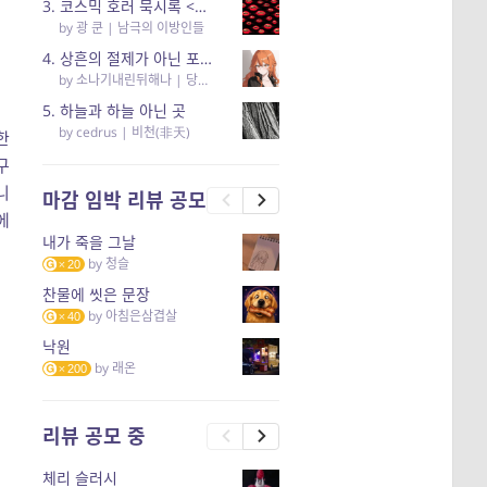
3. 코스믹 호러 묵시록 <남극의 이방인들> 리뷰
by
광 쿤
|
남극의 이방인들
4. 상흔의 절제가 아닌 포용의 고찰… <당신의 어둠을 안아요>
by
소나기내린뒤해나
|
당신의 어둠을 안아요
5. 하늘과 하늘 아닌 곳
by
cedrus
|
비천(非天)
한
구
니
마감 임박 리뷰 공모
에
내가 죽을 그날
by
청슬
20
찬물에 씻은 문장
by
아침은삼겹살
40
낙원
by
래온
200
리뷰 공모 중
체리 슬러시