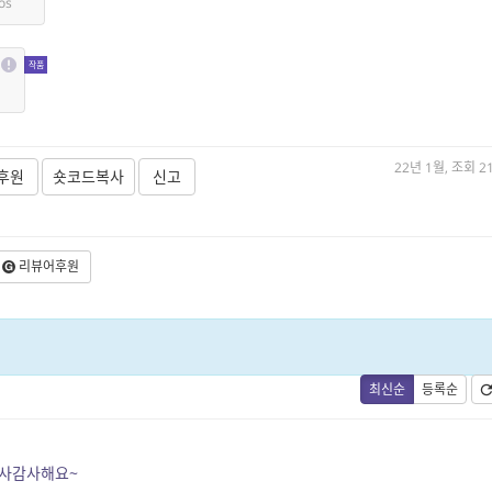
os
22년 1월, 조회 2
후원
숏코드복사
신고
리뷰어후원
최신순
등록순
감사감사해요~