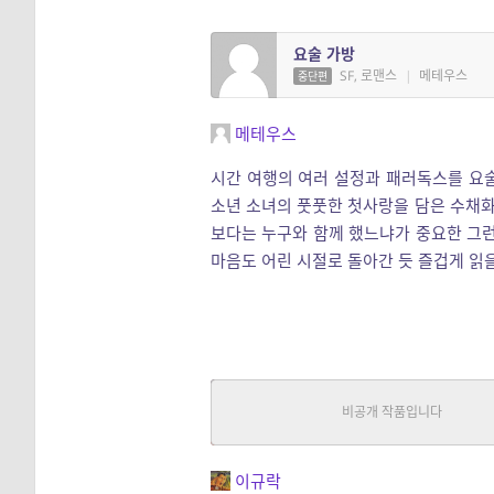
요술 가방
SF, 로맨스
|
메테우스
중단편
메테우스
시간 여행의 여러 설정과 패러독스를 요
소년 소녀의 풋풋한 첫사랑을 담은 수채화
보다는 누구와 함께 했느냐가 중요한 그런
마음도 어린 시절로 돌아간 듯 즐겁게 읽을
기니피그의 뱃살을 함부로 만지
SF
|
이규락
중단편
이규락