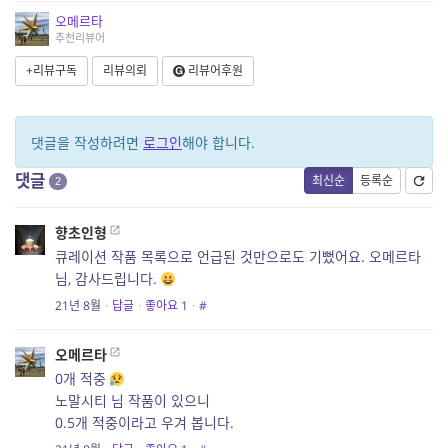
오메르타
추천리뷰어
+리뷰구독
리뷰의뢰
리뷰어후원
댓글을 작성하려면
로그인
해야 합니다.
댓글
최신순
등록순
2
향초인형
큐레이션 작품 목록으로 언급된 것만으로도 기뻤어요. 오메르타
님, 감사드립니다.
21년 8월
·
답글
·
좋아요
1
·
#
오메르타
0개 적중
노말시티 님 작품이 있으니
0.5개 적중이라고 우겨 봅니다.