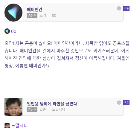
매미인간
호러
|
00
중단편
00
으악! 저는 곤충이 싫어요! 매미인간이라니, 제목만 읽어도 공포스럽
습니다. 매미인간을 길에서 마주친 것만으로도 괴기스러운데, 이게
헤어진 연인에 대한 심상이 겹쳐져서 정신이 아득해집니다. 겨울엔
평창, 여름엔 매미인가요.
일인용 냄비에 라면을 끓였다
일반
|
노말시티
중단편
노말시티