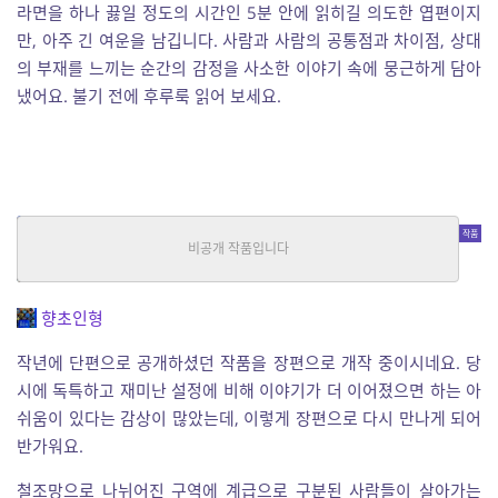
라면을 하나 끓일 정도의 시간인 5분 안에 읽히길 의도한 엽편이지
만, 아주 긴 여운을 남깁니다. 사람과 사람의 공통점과 차이점, 상대
의 부재를 느끼는 순간의 감정을 사소한 이야기 속에 뭉근하게 담아
냈어요. 불기 전에 후루룩 읽어 보세요.
공간도둑
판타지, SF
|
향초인형
연재
향초인형
작년에 단편으로 공개하셨던 작품을 장편으로 개작 중이시네요. 당
시에 독특하고 재미난 설정에 비해 이야기가 더 이어졌으면 하는 아
쉬움이 있다는 감상이 많았는데, 이렇게 장편으로 다시 만나게 되어
반가워요.
철조망으로 나뉘어진 구역에 계급으로 구분된 사람들이 살아가는