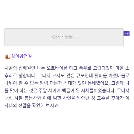
여덟 연꽃잎 펼쳐진 하늘 밑
호러
|
삶이황천길
중단편
삶이황천길
시골의 집배원인 나는 오토바이를 타고 폭우로 고립되었던 마을 소
후리로 향합니다. 그다지 크지도 않은 규모인데 윗마을 아랫마을로
나뉘어 알 수 없는 알력 다툼과 적대가 있던 동네였어요. 그런데 나
를 맞이 하는 것은 주말 사이에 백골이 된 시체들이었습니다. 무너져
내린 사찰 봉통사와 이에 얽힌 사연을 알아낸 정 교수를 찾아가 이
사태의 전말을 확인해 보시죠.