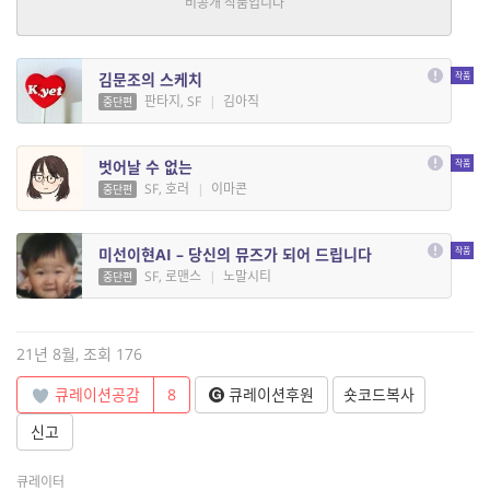
판타지, 로맨스
|
낙엽비
연재
김문조의 스케치
판타지, SF
|
김아직
중단편
벗어날 수 없는
SF, 호러
|
이마콘
중단편
미선이현AI – 당신의 뮤즈가 되어 드립니다
SF, 로맨스
|
노말시티
중단편
21년 8월, 조회 176
큐레이션공감
8
큐레이션후원
숏코드복사
신고
큐레이터